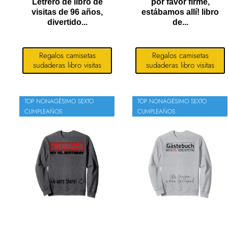
Letrero de libro de
por favor firme,
visitas de 96 años,
estábamos allí! libro
divertido...
de...
Regalos camisetas
Regalos camisetas
sudaderas libro visitas
sudaderas libro visitas
TOP NONAGÉSIMO SEXTO
TOP NONAGÉSIMO SEXTO
CUMPLEAÑOS
CUMPLEAÑOS