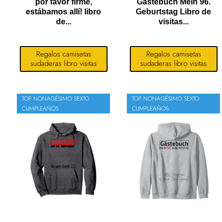
por favor firme,
Gästebuch Mein 96.
estábamos allí! libro
Geburtstag Libro de
de...
visitas...
Regalos camisetas
Regalos camisetas
sudaderas libro visitas
sudaderas libro visitas
TOP NONAGÉSIMO SEXTO
TOP NONAGÉSIMO SEXTO
CUMPLEAÑOS
CUMPLEAÑOS