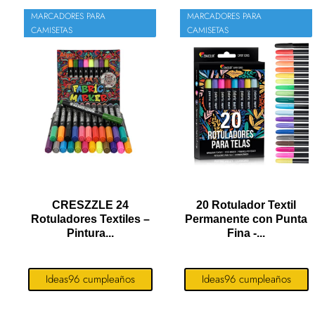
MARCADORES PARA
MARCADORES PARA
CAMISETAS
CAMISETAS
CRESZZLE 24
20 Rotulador Textil
Rotuladores Textiles –
Permanente con Punta
Pintura...
Fina -...
Ideas96 cumpleaños
Ideas96 cumpleaños