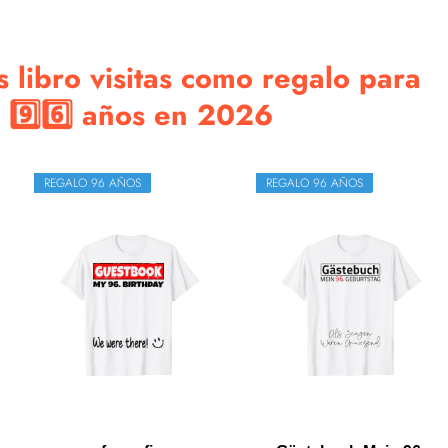
 libro visitas como regalo para
 9️⃣6️⃣ años en 2026
REGALO 96 AÑOS
REGALO 96 AÑOS