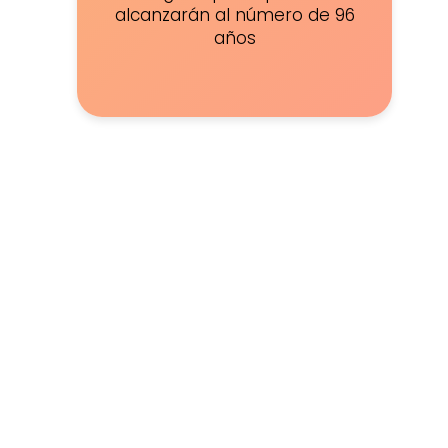
alcanzarán al número de 96
años