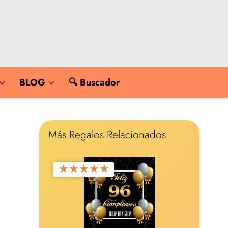
BLOG
🔍 Buscador
Más Regalos Relacionados
★
★
★
★
★