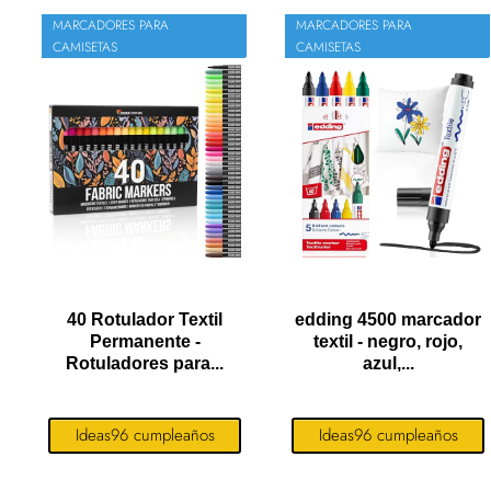
MARCADORES PARA
MARCADORES PARA
CAMISETAS
CAMISETAS
40 Rotulador Textil
edding 4500 marcador
Permanente -
textil - negro, rojo,
Rotuladores para...
azul,...
Ideas96 cumpleaños
Ideas96 cumpleaños