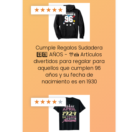
★
★
★
★
★
Cumple Regalos Sudadera
9️⃣6️⃣ AÑOS - 🎊🍰 Artículos
divertidos para regalar para
aquellos que cumplen 96
años y su fecha de
nacimiento es en 1930
★
★
★
★
★