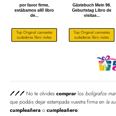
por favor firme,
Gästebuch Mein 96.
estábamos allí! libro
Geburtstag Libro de
de...
visitas...
Top Original camisetas
Top Original camisetas
sudaderas libro visitas
sudaderas libro visitas
🖊️🖊️🖊️ No te olvides
comprar
los
bolígrafos mar
que podáis dejar estampada vuestra firma en
la s
cumpleañera
o
cumpleañero
: