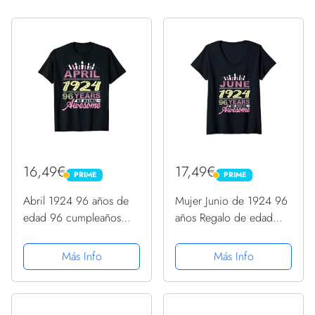
16,49€
17,49€
PRIME
PRIME
PRIME
PRIME
Abril 1924 96 años de
Mujer Junio de 1924 96
edad 96 cumpleaños
años Regalo de edad
vela romántica mujeres
Fiesta de vela de
Camiseta
cumpleaños 96 Camiseta
Más Info
Más Info
Cuello V