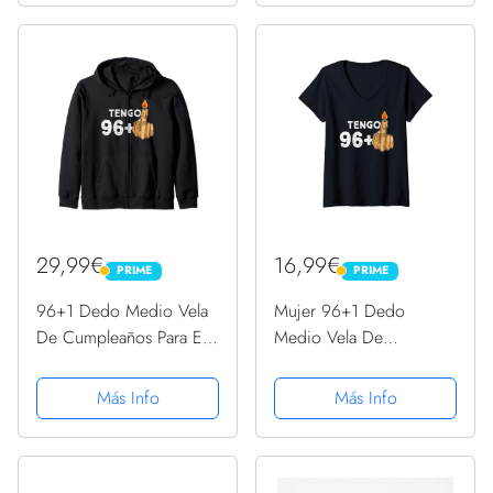
29,99€
16,99€
PRIME
PRIME
PRIME
PRIME
96+1 Dedo Medio Vela
Mujer 96+1 Dedo
De Cumpleaños Para El
Medio Vela De
97º Cumpleaños
Cumpleaños Para El 97º
Sudadera con Capucha
Cumpleaños Camiseta
Más Info
Más Info
Cuello V