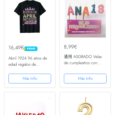
8,99€
16,49€
PRIME
PRIME
通用 ASGRADO Velas
Abril 1924 96 años de
de cumpleaños con
edad regalos de
Nombre y Numero
cumpleaños para niñas
Colores,Regalo de
vela Camiseta
Más Info
Más Info
cumpleaños,
Personalizadas