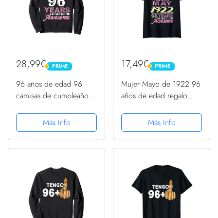
28,99€
17,49€
PRIME
PRIME
PRIME
PRIME
96 años de edad 96
Mujer Mayo de 1922 96
camisas de cumpleaños
años de edad regalo
para mujer – regalo de
fiesta de vela 96
vela Sudadera
cumpleaños Camiseta
Más Info
Más Info
Cuello V