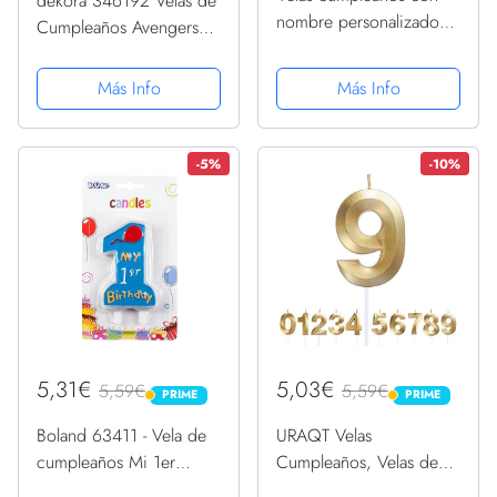
dekora 346192 Velas de
nombre personalizado
Cumpleaños Avengers
multicolor y un regalo
para Decoración, Azul,
8 pcs
Más Info
Más Info
-5%
-10%
5,31€
5,03€
5,59€
5,59€
PRIME
PRIME
PRIME
PRIME
Boland 63411 - Vela de
URAQT Velas
cumpleaños Mi 1er
Cumpleaños, Velas de
Cumpleaños, número 1,
Pastel de Cumpleaños