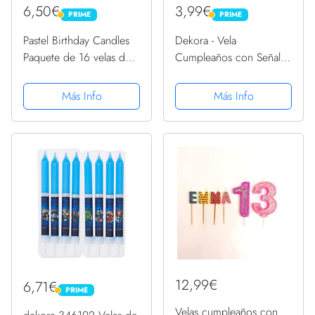
6,50€
3,99€
PRIME
PRIME
PRIME
PRIME
Pastel Birthday Candles
Dekora - Vela
Paquete de 16 velas de
Cumpleaños con Señal
cumpleaños de color
de Prohibido para
pastel arcoíris con
Decoracion de Tartas -
Más Info
Más Info
soportes | Alto Delgado
Numero 50
10cm | Decoraciones de
tartas para
cumpleaños,...
12,99€
6,71€
PRIME
PRIME
Velas cumpleaños con