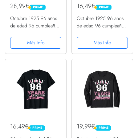
28,99€
16,49€
PRIME
PRIME
PRIME
PRIME
Octubre 1925 96 años
Octubre 1925 96 años
de edad 96 cumpleaños
de edad 96 cumpleaños
regalo vela gráfico
regalo vela gráfico
Sudadera
Camiseta
Más Info
Más Info
16,49€
19,99€
PRIME
PRIME
PRIME
PRIME