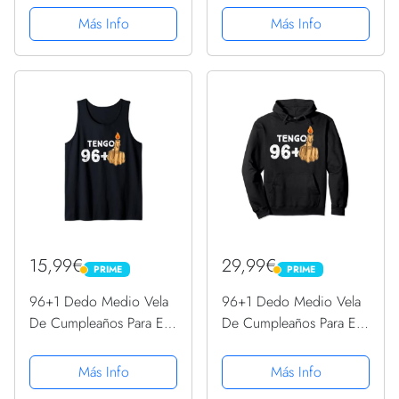
– regalo de vela
Larga
Más Info
Más Info
Camiseta Cuello V
15,99€
29,99€
PRIME
PRIME
PRIME
PRIME
96+1 Dedo Medio Vela
96+1 Dedo Medio Vela
De Cumpleaños Para El
De Cumpleaños Para El
97º Cumpleaños
97º Cumpleaños
Camiseta sin Mangas
Sudadera con Capucha
Más Info
Más Info