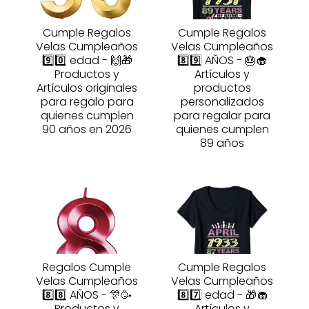
Cumple Regalos
Cumple Regalos
Velas Cumpleaños
Velas Cumpleaños
9️⃣0️⃣ edad - 🙌🎁
8️⃣9️⃣ AÑOS - 🎂🧁
Productos y
Artículos y
Artículos originales
productos
para regalo para
personalizados
quienes cumplen
para regalar para
90 años en 2026
quienes cumplen
89 años
Regalos Cumple
Cumple Regalos
Velas Cumpleaños
Velas Cumpleaños
8️⃣8️⃣ AÑOS - 🎊🥳
8️⃣7️⃣ edad - 🎁🧁
Productos y
Artículos y