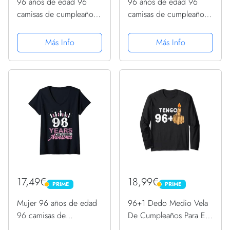
96 años de edad 96
96 años de edad 96
camisas de cumpleaños
camisas de cumpleaños
para mujer – regalo de
para mujer – regalo de
vela Camiseta
vela Manga Larga
Más Info
Más Info
17,49€
18,99€
PRIME
PRIME
PRIME
PRIME
Mujer 96 años de edad
96+1 Dedo Medio Vela
96 camisas de
De Cumpleaños Para El
cumpleaños para mujer
97º Cumpleaños Manga