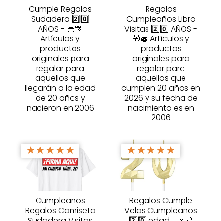
Cumple Regalos
Regalos
Sudadera 2️⃣0️⃣
Cumpleaños Libro
AÑOS - 🧁🎊
Visitas 2️⃣0️⃣ AÑOS -
Artículos y
🎁🧁 Artículos y
productos
productos
originales para
originales para
regalar para
regalar para
aquellos que
aquellos que
llegarán a la edad
cumplen 20 años en
de 20 años y
2026 y su fecha de
nacieron en 2006
nacimiento es en
2006
★
★
★
★
★
★
★
★
★
★
Cumpleaños
Regalos Cumple
Regalos Camiseta
Velas Cumpleaños
Sudadera Visitas
2️⃣0️⃣ edad - 🎉🎈