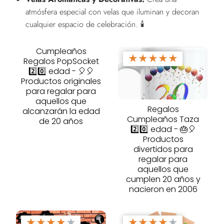
atmósfera especial con velas que iluminan y decoran
cualquier espacio de celebración. 🕯️
Cumpleaños
★
★
★
★
★
Regalos PopSocket
2️⃣0️⃣ edad - 🎈🎈
Productos originales
para regalar para
aquellos que
Regalos
alcanzarán la edad
Cumpleaños Taza
de 20 años
2️⃣0️⃣ edad - 🎂🎈
Productos
divertidos para
regalar para
aquellos que
cumplen 20 años y
nacieron en 2006
★
★
★
★
★
★
★
★
★
★