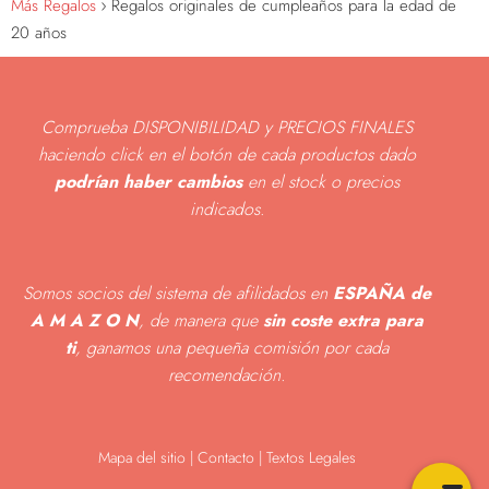
Más Regalos
Regalos originales de cumpleaños para la edad de
20 años
Comprueba DISPONIBILIDAD y PRECIOS FINALES
haciendo click en el botón de cada productos dado
podrían haber cambios
en el stock o precios
indicados
.
Somos socios del sistema de afilidados en
ESPAÑA de
A M A Z O N
, de manera que
sin coste extra para
ti
, ganamos una pequeña comisión por cada
recomendación.
Mapa del sitio
|
Contacto | Textos Legales