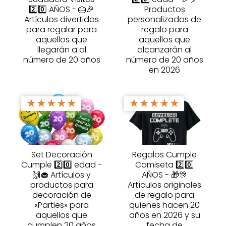
2️⃣0️⃣ AÑOS - 🎂🎉
Productos
Artículos divertidos
personalizados de
para regalar para
regalo para
aquellos que
aquellos que
llegarán a al
alcanzarán al
número de 20 años
número de 20 años
en 2026
★
★
★
★
★
★
★
★
★
★
Set Decoración
Regalos Cumple
Cumple 2️⃣0️⃣ edad -
Camiseta 2️⃣0️⃣
🙌🧁 Artículos y
AÑOS - 🎁🎊
productos para
Artículos originales
decoración de
de regalo para
«Parties» para
quienes hacen 20
aquellos que
años en 2026 y su
cumplen 20 años
fecha de