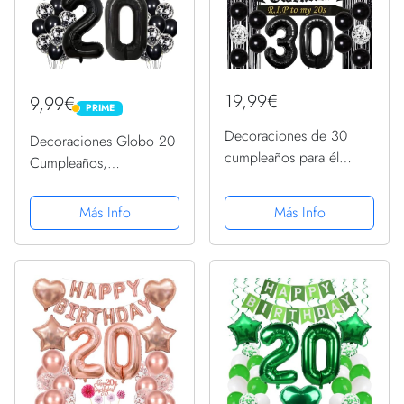
19,99€
9,99€
PRIME
PRIME
Decoraciones de 30
Decoraciones Globo 20
cumpleaños para él
Cumpleaños,
Banner de Her Black
Cumpleaños Negro 20
Death to My Twenties,
Años Hombre,
Más Info
Más Info
Rip to My 20s Sash,
Decoraciones Fiesta
Globo número 30,
Blanco y Negro, 20
Banner de globo de feliz
Cumpleaños Mujer
cumpleaños,...
Hombre, Plata
Decoraciones...