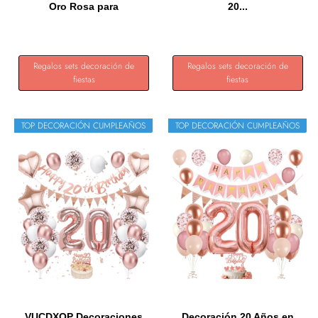
Oro Rosa para
20...
Cumpleaños...
Regalos sets decoración de
Regalos sets decoración de
fiestas
fiestas
TOP DECORACIÓN CUMPLEAÑOS
TOP DECORACIÓN CUMPLEAÑOS
VUCDXOP Decoraciones
Decoración 20 Años en