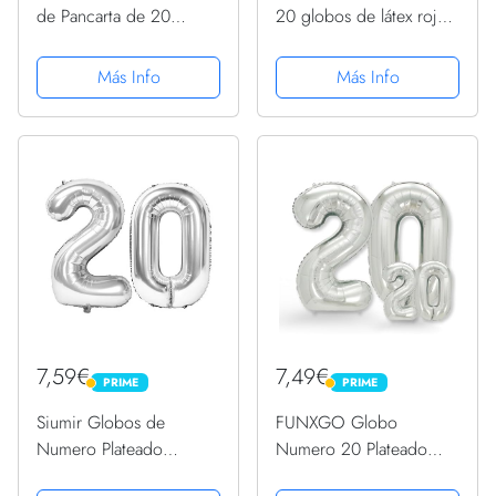
de Pancarta de 20
20 globos de látex rojo,
Cumpleaños, Pancarta
globos negros, globos
de Feliz Cumpleaños de
de fiesta para boda,
Más Info
Más Info
Oro Negro, Decoración
graduación,
de Fiesta Decoración de
compromiso, baby
20 Cumpleaños Fondo
shower, decoración de
de Tela...
fiesta de...
7,59€
7,49€
PRIME
PRIME
PRIME
PRIME
Siumir Globos de
FUNXGO Globo
Numero Plateado
Numero 20 Plateado
Número 20 Grande
-100cm + 40cm -