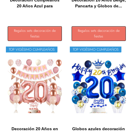
20 Años Azul para
Pancarta y Globos de...
Hombre...
Regalos sets decoración de
Regalos sets decoración de
fiestas
fiestas
TOP VIGÉSIMO CUMPLEAÑOS
TOP VIGÉSIMO CUMPLEAÑOS
Decoración 20 Años en
Globos azules decoración