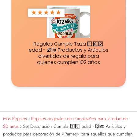
★
★
★
★
★
Regalos Cumple Taza 1️⃣0️⃣2️⃣
edad - 🎁🙌 Productos y Artículos
divertidos de regalo para
quienes cumplen 102 años
Más Regalos
Regalos originales de cumpleaños para la edad de
20 años
Set Decoración Cumple 2️⃣0️⃣ edad - 🙌🧁 Artículos y
productos para decoración de «Parties» para aquellos que cumplen