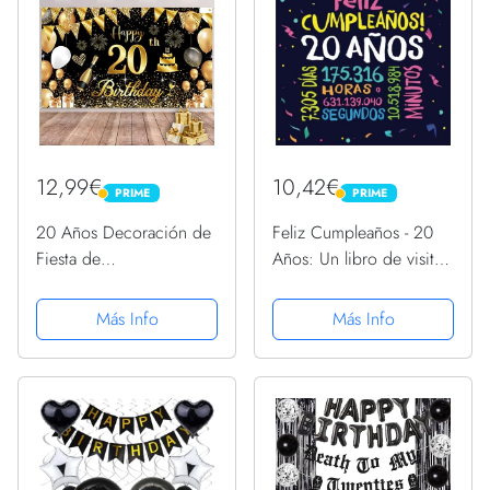
12,99€
10,42€
PRIME
PRIME
PRIME
PRIME
20 Años Decoración de
Feliz Cumpleaños - 20
Fiesta de
Años: Un libro de visitas
Cumpleaños,Oro Negro
para fiesta de 20
Grande Póste 20
cumpleaños –
Más Info
Más Info
Aniversario Feliz
Decoración y regalos
Cumpleaños Pancarta,20
originales para hombres
Hombre Mujer Pancarta
y mujeres - 20 años - ...
20 Fiesta de
para...
Cumpleaños