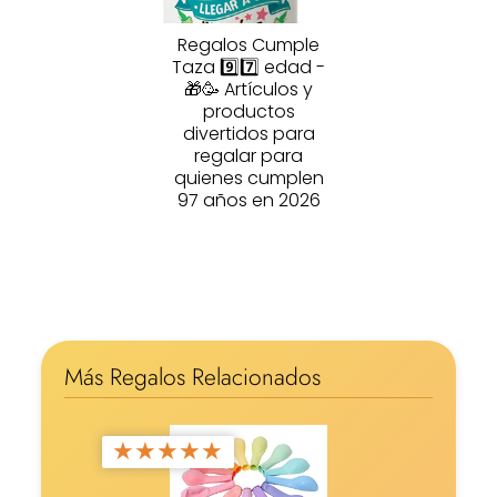
Regalos Cumple
Taza 9️⃣7️⃣ edad -
🎁🥳 Artículos y
productos
divertidos para
regalar para
quienes cumplen
97 años en 2026
Más Regalos Relacionados
★
★
★
★
★