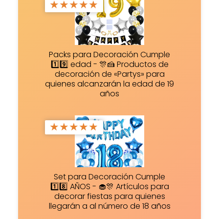
★
★
★
★
★
Packs para Decoración Cumple
1️⃣9️⃣ edad - 🎊🍰 Productos de
decoración de «Partys» para
quienes alcanzarán la edad de 19
años
★
★
★
★
★
Set para Decoración Cumple
1️⃣8️⃣ AÑOS - 🧁🎊 Artículos para
decorar fiestas para quienes
llegarán a al número de 18 años