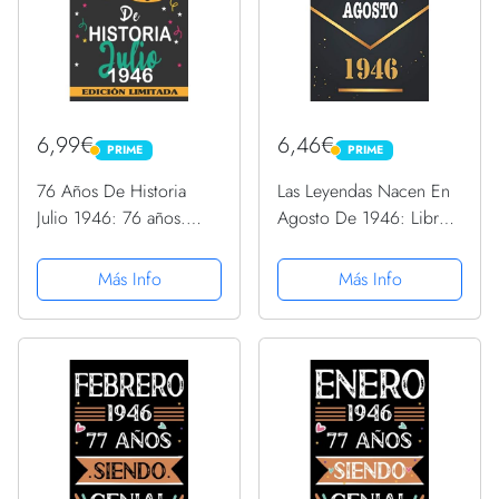
6,99€
6,46€
PRIME
PRIME
PRIME
PRIME
76 Años De Historia
Las Leyendas Nacen En
Julio 1946: 76 años.
Agosto De 1946: Libro
Libro de visitas,
de visitas de 74 años,
cuaderno, 110 páginas
cuaderno, 120 páginas
Más Info
Más Info
de felicitaciones, idea
de felicitaciones, idea
de regalo, regalo Para la
de regalo, regalo de 74
esposa, novia, mujer,
aniversario para...
La...