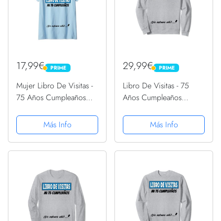
17,99€
29,99€
PRIME
PRIME
PRIME
PRIME
Mujer Libro De Visitas -
Libro De Visitas - 75
75 Años Cumpleaños
Años Cumpleaños
Divertido Regalo 1946
Divertido Regalo 1946
Camiseta Cuello V
Sudadera
Más Info
Más Info