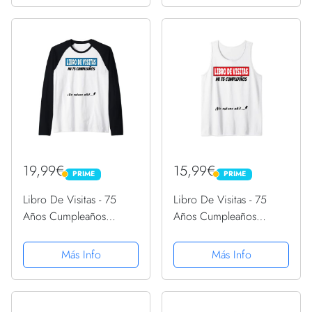
19,99€
15,99€
PRIME
PRIME
PRIME
PRIME
Libro De Visitas - 75
Libro De Visitas - 75
Años Cumpleaños
Años Cumpleaños
Divertido Regalo 1946
Divertido Regalo 1946
Camiseta Manga Raglan
Camiseta sin Mangas
Más Info
Más Info