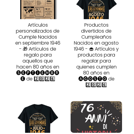
Artículos
Productos
personalizados de
divertidos de
Cumple Nacidos
Cumpleaños
en septiembre 1946
Nacidos en agosto
- 🎁 Artículos de
1946 - 🧁 Artículos y
regalo para
productos para
aquellos que
regalar para
hacen 80 años en
quienes cumplen
🅢🅔🅟🅣🅘🅔🅜🅑🅡
80 años en
🅔 de 2️⃣0️⃣2️⃣6️⃣
🅐🅖🅞🅢🅣🅞 de
2️⃣0️⃣2️⃣6️⃣