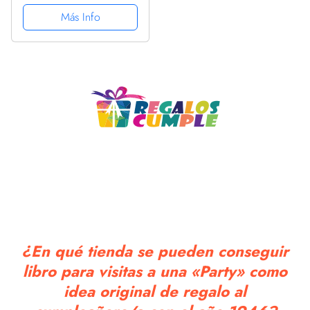
cuaderno, 110 páginas
Más Info
de felicitaciones, idea
de regalo, regalo Para la
esposa, novia, mujer,
La...
¿En qué tienda se pueden conseguir
libro para visitas a una «Party» como
idea original de regalo al