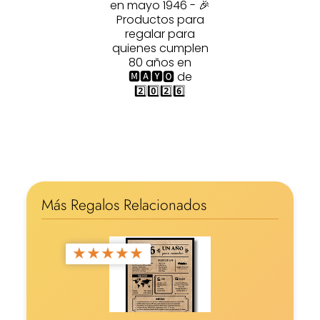
en mayo 1946 - 🎉
Productos para
regalar para
quienes cumplen
80 años en
🅼🅰🆈🅾 de
2️⃣0️⃣2️⃣6️⃣
Más Regalos Relacionados
★
★
★
★
★