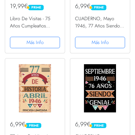
19,99€
6,99€
PRIME
PRIME
PRIME
PRIME
Libro De Visitas - 75
CUADERNO, Mayo
Años Cumpleaños
1946, 77 Años Siendo
Divertido Regalo 1946
Genial: Libro de visitas,
Manga Larga
cuaderno, 110 páginas
Más Info
Más Info
de felicitaciones, idea
de regalo, regalo Para la
esposa, novia, mujer,...
6,99€
6,99€
PRIME
PRIME
PRIME
PRIME