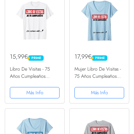
15,99€
17,99€
PRIME
PRIME
PRIME
PRIME
Libro De Visitas - 75
Mujer Libro De Visitas -
Años Cumpleaños
75 Años Cumpleaños
Divertido Regalo 1946
Divertido Regalo 1946
Camiseta
Camiseta Cuello V
Más Info
Más Info