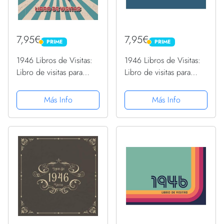
7,95€
7,95€
PRIME
PRIME
PRIME
PRIME
1946 Libros de Visitas:
1946 Libros de Visitas:
Libro de visitas para
Libro de visitas para
fiestas de cumpleaños
fiestas de cumpleaños
de estilo retro para que
de estilo retro para que
Más Info
Más Info
la familia y los amigos
la familia y los amigos
inserten saludos y
inserten saludos y
mensajes | 100...
mensajes | 100 páginas