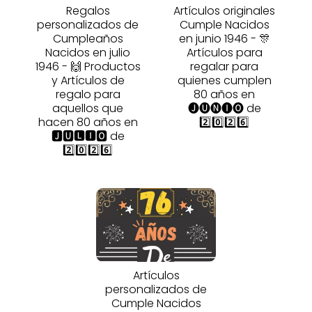
Regalos
Artículos originales
personalizados de
Cumple Nacidos
Cumpleaños
en junio 1946 - 🎊
Nacidos en julio
Artículos para
1946 - 🙌 Productos
regalar para
y Artículos de
quienes cumplen
regalo para
80 años en
aquellos que
🅙🅤🅝🅘🅞 de
hacen 80 años en
2️⃣0️⃣2️⃣6️⃣
🅹🆄🅻🅸🅾 de
2️⃣0️⃣2️⃣6️⃣
Artículos
personalizados de
Cumple Nacidos