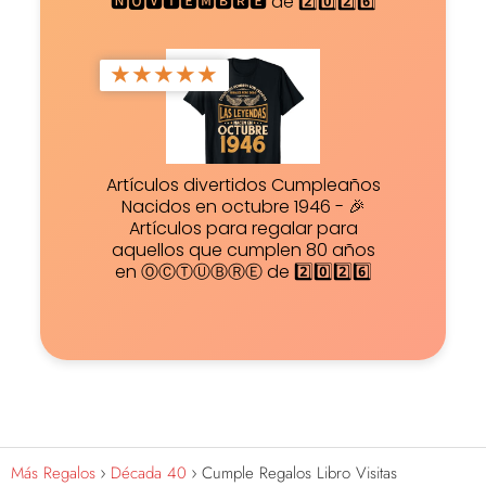
🅽🅾🆅🅸🅴🅼🅱🆁🅴 de 2️⃣0️⃣2️⃣6️⃣
★
★
★
★
★
Artículos divertidos Cumpleaños
Nacidos en octubre 1946 - 🎉
Artículos para regalar para
aquellos que cumplen 80 años
en ⓄⒸⓉⓊⒷⓇⒺ de 2️⃣0️⃣2️⃣6️⃣
Más Regalos
Década 40
Cumple Regalos Libro Visitas