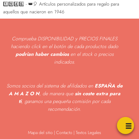
1️⃣9️⃣4️⃣6️⃣ - 👑🎈 Artículos personalizados para regalo para
aquellos que nacieron en 1946
Comprueba DISPONIBILIDAD y PRECIOS FINALES
haciendo click en el botón de cada productos dado
podrían haber cambios
en el stock o precios
indicados
.
Somos socios del sistema de afilidados en
ESPAÑA de
A M A Z O N
, de manera que
sin coste extra para
ti
, ganamos una pequeña comisión por cada
recomendación.
Mapa del sitio
|
Contacto | Textos Legales