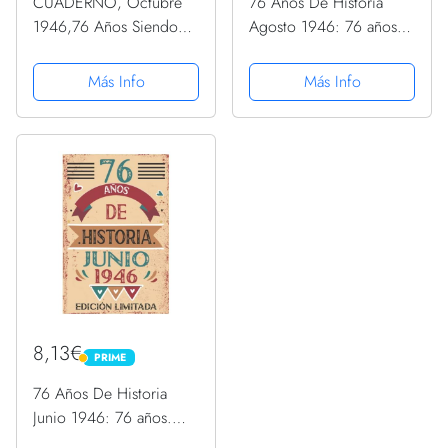
CUADERNO, Octubre
76 Años De Historia
1946,76 Años Siendo
Agosto 1946: 76 años.
Genial: Libro de visitas,
Libro de visitas,
cuaderno, 110 páginas
cuaderno, 110 páginas
Más Info
Más Info
de felicitaciones, idea
de felicitaciones, idea
de regalo, regalo Para la
de regalo, regalo Para la
esposa, novia, mujer,...
esposa, novia, mujer,
La...
8,13€
PRIME
PRIME
76 Años De Historia
Junio 1946: 76 años.
Libro de visitas,