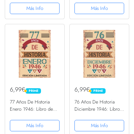
páginas de
páginas de
Más Info
Más Info
felicitaciones, idea de
felicitaciones, idea de
regalo, regalo Para la
regalo, regalo Para la
esposa, novia, mujer, La
esposa, novia, mujer, La
madre
madre
6,99€
6,99€
PRIME
PRIME
PRIME
PRIME
77 Años De Historia
76 Años De Historia
Enero 1946: Libro de
Diciembre 1946: Libro
visitas, cuaderno, 110
de visitas, cuaderno, 110
páginas de
páginas de
Más Info
Más Info
felicitaciones, idea de
felicitaciones, idea de