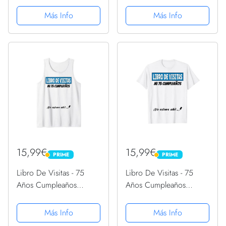
páginas de
Camiseta Manga Raglan
Más Info
Más Info
felicitaciones, idea de
regalo, regalo Para la
esposa, novia, mujer, La
madre
15,99€
15,99€
PRIME
PRIME
PRIME
PRIME
Libro De Visitas - 75
Libro De Visitas - 75
Años Cumpleaños
Años Cumpleaños
Divertido Regalo 1946
Divertido Regalo 1946
Camiseta sin Mangas
Camiseta
Más Info
Más Info