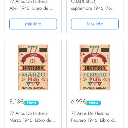
77 Años De Historia
CUADERNO,
Abril 1946: Libro de
septiembre 1946, 76
visitas, cuaderno, 110
Años Siendo Genial: 76
páginas de
años. Libro de visitas,
Más Info
Más Info
felicitaciones, idea de
cuaderno, 110 páginas
regalo, regalo Para la
de felicitaciones, idea
esposa, novia, mujer, La
de regalo, regalo Para la
madre
esposa,...
8,13€
6,99€
PRIME
PRIME
PRIME
PRIME
77 Años De Historia
77 Años De Historia
Marzo 1946: Libro de
Febrero 1946: Libro de
visitas, cuaderno, 110
visitas, cuaderno, 110