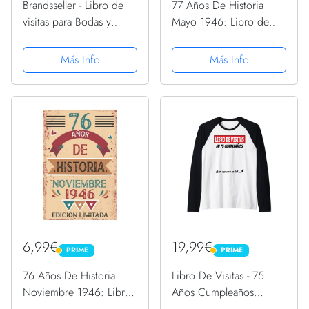
Brandsseller - Libro de
77 Años De Historia
visitas para Bodas y
Mayo 1946: Libro de
cumpleaños, con 72
visitas, cuaderno, 110
Corazones o 50 Estrellas
páginas de
Más Info
Más Info
de Madera para Escribir
felicitaciones, idea de
regalo, regalo Para la
esposa, novia, mujer, La
madre
6,99€
19,99€
PRIME
PRIME
PRIME
PRIME
76 Años De Historia
Libro De Visitas - 75
Noviembre 1946: Libro
Años Cumpleaños
de visitas, cuaderno, 110
Divertido Regalo 1946