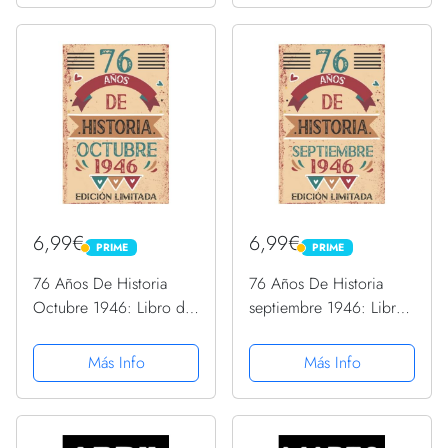
regalo, regalo Para la
regalo, regalo Para la
esposa, novia, mujer, La
esposa, novia, mujer, La
madre
madre
6,99€
6,99€
PRIME
PRIME
PRIME
PRIME
76 Años De Historia
76 Años De Historia
Octubre 1946: Libro de
septiembre 1946: Libro
visitas, cuaderno, 110
de visitas, cuaderno, 110
páginas de
páginas de
Más Info
Más Info
felicitaciones, idea de
felicitaciones, idea de
regalo, regalo Para la
regalo, regalo Para la
esposa, novia, mujer, La
esposa, novia, mujer, La