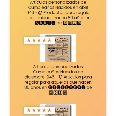
Artículos personalizados de
Cumpleaños Nacidos en abril
1946 - 🎂 Productos para regalar
para quienes hacen 80 años en
🅰🅱🆁🅸🅻 de 2️⃣0️⃣2️⃣6️⃣
★
★
★
★
★
Artículos personalizados
Cumpleaños Nacidos en
diciembre 1946 - 🎊 Artículos para
regalar para aquellos que hacen
80 años en 🅓🅘🅒🅘🅔🅜🅑🅡🅔 de
2️⃣0️⃣2️⃣6️⃣
★
★
★
★
★