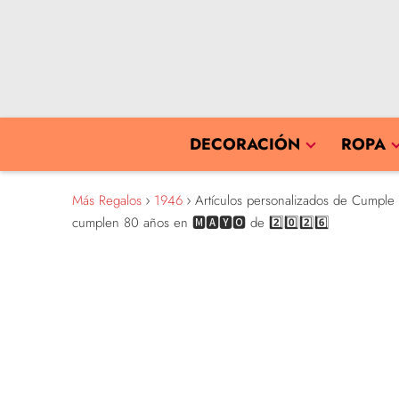
DECORACIÓN
ROPA
Más Regalos
1946
Artículos personalizados de Cumple
cumplen 80 años en 🅼🅰🆈🅾 de 2️⃣0️⃣2️⃣6️⃣