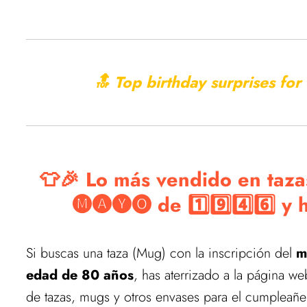
🔝 Top birthday surprises fo
👕🎉 Lo más vendido en taza
🅜🅐🅨🅞 de 1️⃣9️⃣4️⃣6️⃣ 
Si buscas una taza (Mug) con la inscripción del
m
edad de 80 años
, has aterrizado a la página w
de tazas, mugs y otros envases para el cumpleañe