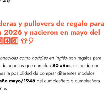
🥳🎊
eras y pullovers de regalo para
n 2026 y nacieron en mayo del
⃣4️⃣6️⃣ 👕🎈
onocidas como hoddies en inglés
- son regalos para
n, de aquellos que cumplen
80 años,
coincide con
nes la posiblidad de comprar diferentes modelos
l año mayo/1946
del cumpleañero o cumpleañera
años.