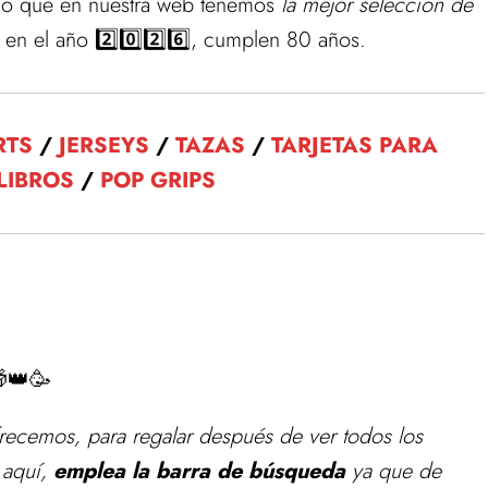
dado que en nuestra web tenemos
la mejor selección de
en el año 2️⃣0️⃣2️⃣6️⃣, cumplen 80 años.
RTS
/
JERSEYS
/
TAZAS
/
TARJETAS PARA
LIBROS
/
POP GRIPS
👑🥳
ofrecemos, para
regalar
después de ver todos los
 aquí,
emplea la barra de búsqueda
ya que de