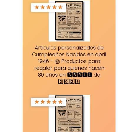
★
★
★
★
★
Artículos personalizados de
Cumpleaños Nacidos en abril
1946 - 🎂 Productos para
regalar para quienes hacen
80 años en 🅰🅱🆁🅸🅻 de
2️⃣0️⃣2️⃣6️⃣
★
★
★
★
★