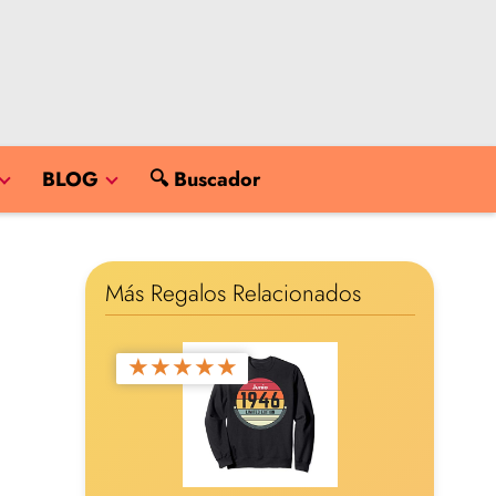
BLOG
🔍 Buscador
Más Regalos Relacionados
★
★
★
★
★