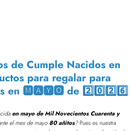
dos de Cumple Nacidos en
uctos para regalar para
en 🅼🅰🆈🅾 de 2️⃣0️⃣2️⃣6️⃣
acida
en mayo de Mil Novecientos Cuarenta y
rante el mes de mayo
80 añitos
?
Pues es nuestra