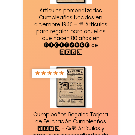
Artículos personalizados
Cumpleaños Nacidos en
diciembre 1946 - 🎊 Artículos
para regalar para aquellos
que hacen 80 años en
🅓🅘🅒🅘🅔🅜🅑🅡🅔 de
2️⃣0️⃣2️⃣6️⃣
★
★
★
★
★
Cumpleaños Regalos Tarjeta
de Felicitación Cumpleaños
1️⃣9️⃣4️⃣6️⃣ - 🥳🎁 Artículos y