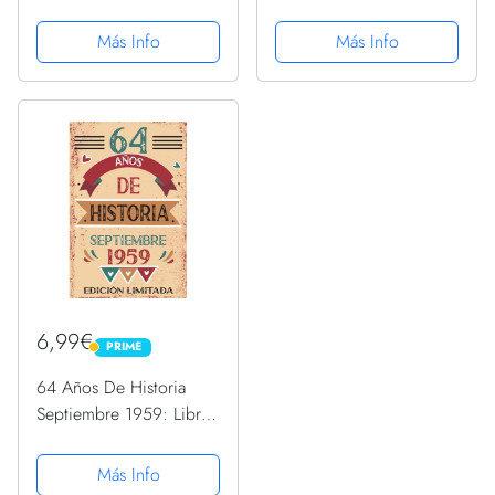
Divertido Regalo 1959
Divertido Regalo 1959
Sudadera
Sudadera
Más Info
Más Info
6,99€
PRIME
PRIME
64 Años De Historia
Septiembre 1959: Libro
de visitas, cuaderno, 110
páginas de
Más Info
felicitaciones, idea de