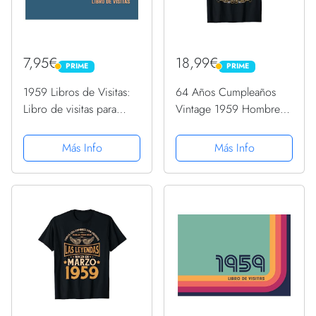
7,95€
18,99€
PRIME
PRIME
PRIME
PRIME
1959 Libros de Visitas:
64 Años Cumpleaños
Libro de visitas para
Vintage 1959 Hombre
fiestas de cumpleaños
Divertido Regalo
de estilo retro para que
Camiseta
Más Info
Más Info
la familia y los amigos
inserten saludos y
mensajes | 100 páginas