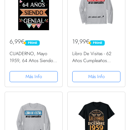
6,99€
19,99€
PRIME
PRIME
PRIME
PRIME
CUADERNO, Mayo
Libro De Visitas - 62
1959, 64 Años Siendo
Años Cumpleaños
Genial: Libro de visitas,
Divertido Regalo 1959
cuaderno, 110 páginas
Manga Larga
Más Info
Más Info
de felicitaciones, idea
de regalo, regalo Para la
esposa, novia, mujer,...