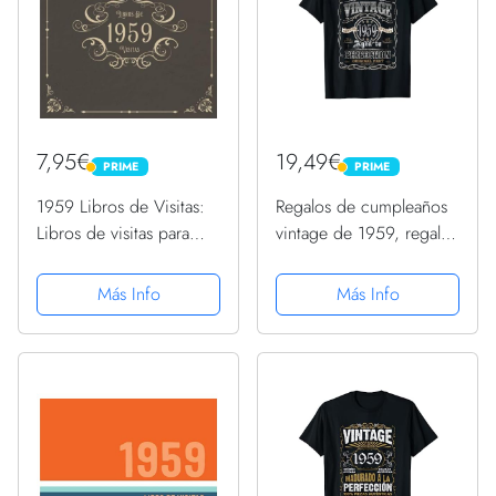
7,95€
19,49€
PRIME
PRIME
PRIME
PRIME
1959 Libros de Visitas:
Regalos de cumpleaños
Libros de visitas para
vintage de 1959, regalo
fiestas de cumpleaños
de cumpleaños de 64
de estilo vintage para
años Camiseta
Más Info
Más Info
que la familia y los
amigos inserten saludos
y mensajes | 100...