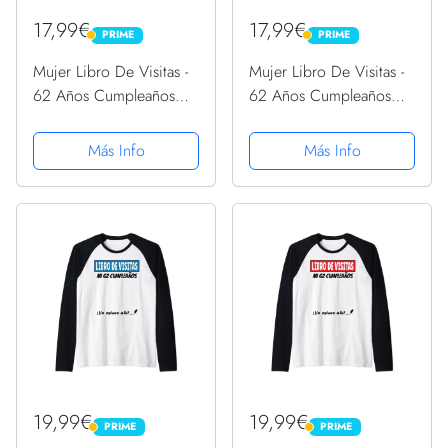
17,99€
17,99€
PRIME
PRIME
PRIME
PRIME
Mujer Libro De Visitas -
Mujer Libro De Visitas -
62 Años Cumpleaños
62 Años Cumpleaños
Divertido Regalo 1959
Divertido Regalo 1959
Camiseta Cuello V
Camiseta Cuello V
Más Info
Más Info
19,99€
19,99€
PRIME
PRIME
PRIME
PRIME