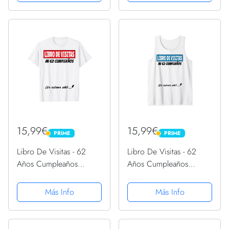
15,99€
15,99€
PRIME
PRIME
PRIME
PRIME
Libro De Visitas - 62
Libro De Visitas - 62
Años Cumpleaños
Años Cumpleaños
Divertido Regalo 1959
Divertido Regalo 1959
Camiseta
Camiseta sin Mangas
Más Info
Más Info