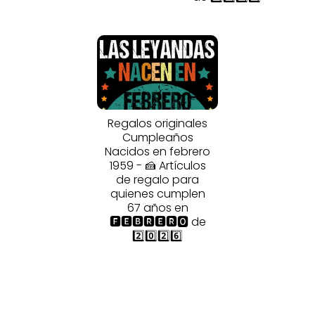
Regalos originales
Cumpleaños
Nacidos en febrero
1959 - 🍰 Artículos
de regalo para
quienes cumplen
67 años en
🅵🅴🅱🆁🅴🆁🅾 de
2️⃣0️⃣2️⃣6️⃣