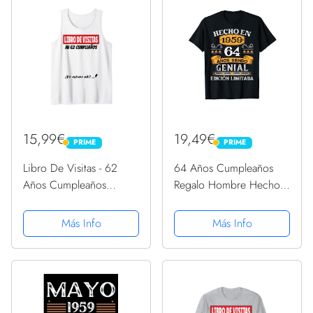
15,99€
19,49€
PRIME
PRIME
PRIME
PRIME
Libro De Visitas - 62
64 Años Cumpleaños
Años Cumpleaños
Regalo Hombre Hecho
Divertido Regalo 1959
En 1959 Hecho En 1959
Camiseta sin Mangas
Camiseta
Más Info
Más Info