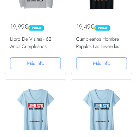
19,99€
19,49€
PRIME
PRIME
PRIME
PRIME
Libro De Visitas - 62
Cumpleaños Hombre
Años Cumpleaños
Regalos Las Leyendas
Divertido Regalo 1959
Diciembre 1959
Manga Larga
Camiseta
Más Info
Más Info