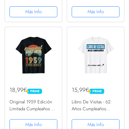
metalizada 60 años
Noviembre 1959
Camiseta
Más Info
Más Info
18,99€
15,99€
PRIME
PRIME
PRIME
PRIME
Original 1959 Edición
Libro De Visitas - 62
Limitada Cumpleaños 64
Años Cumpleaños
Años Camiseta
Divertido Regalo 1959
Camiseta
Más Info
Más Info