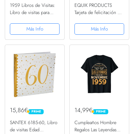
1959 Libros de Visitas:
EQUIK PRODUCTS
Libro de visitas para
Tarjeta de felicitación de
fiestas de cumpleaños
cumpleaños 1959 |
de estilo retro para que
Regalo de cumpleaños
Más Info
Más Info
la familia y los amigos
original | Diario Vintage
inserten saludos y
| Cumpleaños Hombre |
mensajes | 100...
Cumpleaños Mujer |...
15,86€
14,99€
PRIME
PRIME
PRIME
PRIME
SANTEX 6185-60, Libro
Cumpleaños Hombre
de visitas Edad
Regalos Las Leyendas