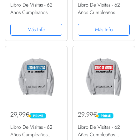
Libro De Visitas - 62
Libro De Visitas - 62
Años Cumpleaños
Años Cumpleaños
Divertido Regalo 1959
Divertido Regalo 1959
Camiseta Manga Raglan
Camiseta Manga Raglan
Más Info
Más Info
29,99€
29,99€
PRIME
PRIME
PRIME
PRIME
Libro De Visitas - 62
Libro De Visitas - 62
Años Cumpleaños
Años Cumpleaños