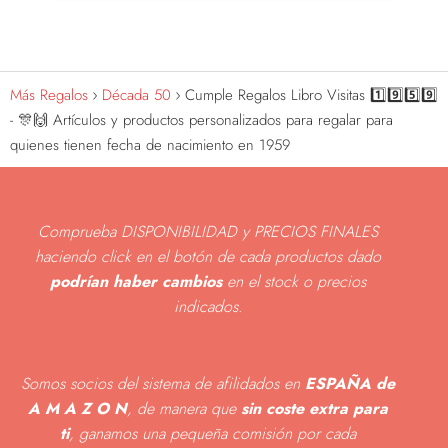
Más Regalos
Década 50
Cumple Regalos Libro Visitas 1️⃣9️⃣5️⃣9️⃣
- 🎊🙌 Artículos y productos personalizados para regalar para
quienes tienen fecha de nacimiento en 1959
Comprueba DISPONIBILIDAD y PRECIOS FINALES
haciendo click en el botón de cada productos dado
podrían haber cambios
en el stock o precios
indicados
.
Somos socios del sistema de afilidados en
ESPAÑA de
A M A Z O N
, de manera que
sin coste extra para
ti
, ganamos una pequeña comisión por cada