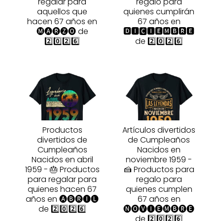
regalar para
regalo para
aquellos que
quienes cumplirán
hacen 67 años en
67 años en
🅜🅐🅡🅩🅞 de
🅳🅸🅲🅸🅴🅼🅱🆁🅴
2️⃣0️⃣2️⃣6️⃣
de 2️⃣0️⃣2️⃣6️⃣
Productos
Artículos divertidos
divertidos de
de Cumpleaños
Cumpleaños
Nacidos en
Nacidos en abril
noviembre 1959 -
1959 - 🎂 Productos
🍰 Productos para
para regalar para
regalo para
quienes hacen 67
quienes cumplen
años en 🅐🅑🅡🅘🅛
67 años en
de 2️⃣0️⃣2️⃣6️⃣
🅝🅞🅥🅘🅔🅜🅑🅡🅔
de 2️⃣0️⃣2️⃣6️⃣