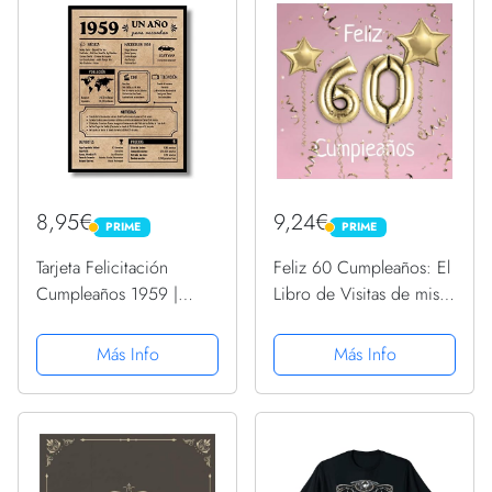
8,95€
9,24€
PRIME
PRIME
PRIME
PRIME
Tarjeta Felicitación
Feliz 60 Cumpleaños: El
Cumpleaños 1959 |
Libro de Visitas de mis
Regalo de Cumpleaños |
60 años para Fiesta de
Año de Nacimiento
Cumpleaños - 21x21cm -
Más Info
Más Info
1959 | Póster
100 Páginas para
Cumpleaños Vintage |
Felicitaciones, Saludos,
64 cumpleaños hombre |
Fotos y ... - Tema:...
64 cumpleaños mujer...