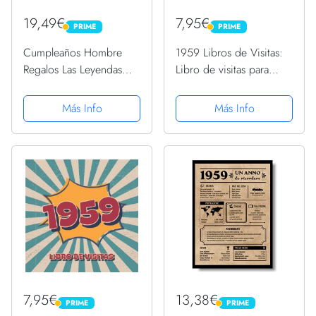
19,49€
7,95€
PRIME
PRIME
PRIME
PRIME
Cumpleaños Hombre
1959 Libros de Visitas:
Regalos Las Leyendas
Libro de visitas para
Marzo 1959 Camiseta
fiestas de cumpleaños
de estilo retro para que
Más Info
Más Info
la familia y los amigos
inserten saludos y
mensajes | 100...
7,95€
13,38€
PRIME
PRIME
PRIME
PRIME