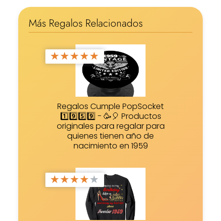
Más Regalos Relacionados
★
★
★
★
★
Regalos Cumple PopSocket
1️⃣9️⃣5️⃣9️⃣ - 🥳🎈 Productos
originales para regalar para
quienes tienen año de
nacimiento en 1959
★
★
★
★
★