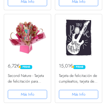
Más Info
Más Info
sonido", en blanco
de felicitación Tarjetas
de felicitación
Cumpleaños
6,72€
15,01€
PRIME
PRIME
PRIME
PRIME
Second Nature - Tarjeta
Tarjeta de felicitación de
de felicitación para
cumpleaños, tarjeta de
cumpleaños, diseño en
música con sonido, con
3D con texto en
canción DIN A5
Más Info
Más Info
inglés"Happy birthday"