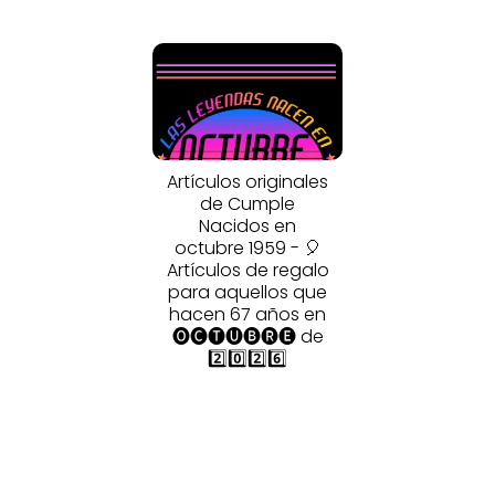
Artículos originales
de Cumple
Nacidos en
octubre 1959 - 🎈
Artículos de regalo
para aquellos que
hacen 67 años en
🅞🅒🅣🅤🅑🅡🅔 de
2️⃣0️⃣2️⃣6️⃣