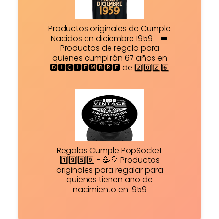
Productos originales de Cumple
Nacidos en diciembre 1959 - 👑
Productos de regalo para
quienes cumplirán 67 años en
🅳🅸🅲🅸🅴🅼🅱🆁🅴 de 2️⃣0️⃣2️⃣6️⃣
Regalos Cumple PopSocket
1️⃣9️⃣5️⃣9️⃣ - 🥳🎈 Productos
originales para regalar para
quienes tienen año de
nacimiento en 1959