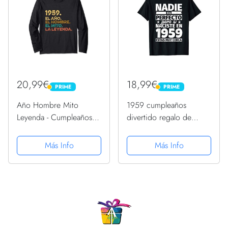
20,99€
18,99€
PRIME
PRIME
PRIME
PRIME
Año Hombre Mito
1959 cumpleaños
Leyenda - Cumpleaños
divertido regalo de
Regalo Vintage 1959
cumpleaños Camiseta
Manga Larga
Más Info
Más Info