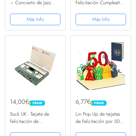
– Concierto de Jazz
Felicitación Cumpleaños,
bajo un árbol floreciente
3D Pop-up San Valentín
– Tarjeta de felicitación
Creativa Emergente con
Más Info
Más Info
3D para un cumpleaños,
Happy Birthday Caja,
boda, aniversario o
para Familia, Día del
jubilación, Tarjeta...
Niño, Amigo, Novias,...
14,00€
6,77€
PRIME
PRIME
PRIME
PRIME
Suck UK - Tarjeta de
Lin Pop Up de tarjetas
felicitación de
de felicitación por 50
cumpleaños musical con
beeeeestial Día, tarjetas
mensaje "Enviar un
de cumpleaños tarjetas