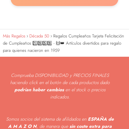
Más Regalos
Década 50
Regalos Cumpleaños Tarjeta Felicitación
de Cumpleaños 1️⃣9️⃣5️⃣9️⃣ - 🙌👑 Artículos divertidos para regalo
para quienes nacieron en 1959
Comprueba DISPONIBILIDAD y PRECIOS FINALES
haciendo click en el botón de cada productos dado
podrían haber cambios
en el stock o precios
indicados
.
Somos socios del sistema de afilidados en
ESPAÑA de
A M A Z O N
, de manera que
sin coste extra para