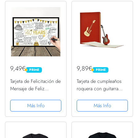
9,49€
9,89€
PRIME
PRIME
PRIME
PRIME
Tarjeta de Felicitación de
Tarjeta de cumpleaños
Mensaje de Feliz
roquera con guitarra
Cumpleaños de Estrella
electrónica en 3D,
Globo Gigante Negro y
tarjeta desplegable, vale
Más Info
Más Info
Dorado Tarjeta de
o regalo para músicos.
Decoración de Fiesta
Tarjeta de regalo para
Cartel Alternativo de
guitarra, concierto,...
Libro...