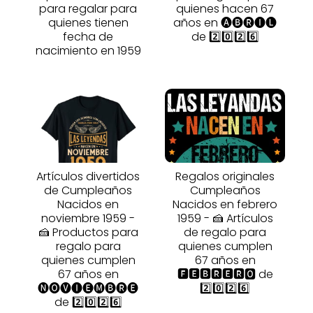
para regalar para
quienes hacen 67
quienes tienen
años en 🅐🅑🅡🅘🅛
fecha de
de 2️⃣0️⃣2️⃣6️⃣
nacimiento en 1959
Artículos divertidos
Regalos originales
de Cumpleaños
Cumpleaños
Nacidos en
Nacidos en febrero
noviembre 1959 -
1959 - 🍰 Artículos
🍰 Productos para
de regalo para
regalo para
quienes cumplen
quienes cumplen
67 años en
67 años en
🅵🅴🅱🆁🅴🆁🅾 de
🅝🅞🅥🅘🅔🅜🅑🅡🅔
2️⃣0️⃣2️⃣6️⃣
de 2️⃣0️⃣2️⃣6️⃣