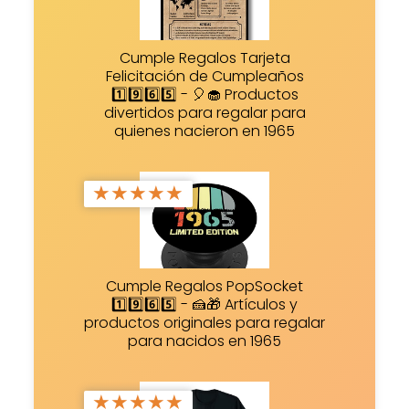
Cumple Regalos Tarjeta
Felicitación de Cumpleaños
1️⃣9️⃣6️⃣5️⃣ - 🎈🧁 Productos
divertidos para regalar para
quienes nacieron en 1965
★
★
★
★
★
Cumple Regalos PopSocket
1️⃣9️⃣6️⃣5️⃣ - 🍰🎁 Artículos y
productos originales para regalar
para nacidos en 1965
★
★
★
★
★