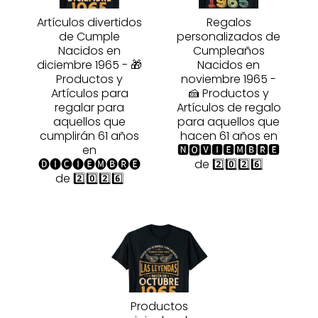
Artículos divertidos
Regalos
de Cumple
personalizados de
Nacidos en
Cumpleaños
diciembre 1965 - 🎁
Nacidos en
Productos y
noviembre 1965 -
Artículos para
🍰 Productos y
regalar para
Artículos de regalo
aquellos que
para aquellos que
cumplirán 61 años
hacen 61 años en
en
🅽🅾🆅🅸🅴🅼🅱🆁🅴
🅓🅘🅒🅘🅔🅜🅑🅡🅔
de 2️⃣0️⃣2️⃣6️⃣
de 2️⃣0️⃣2️⃣6️⃣
Productos