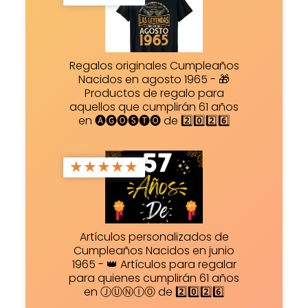
Regalos originales Cumpleaños
Nacidos en agosto 1965 - 🎁
Productos de regalo para
aquellos que cumplirán 61 años
en 🅐🅖🅞🅢🅣🅞 de 2️⃣0️⃣2️⃣6️⃣
★
★
★
★
★
Artículos personalizados de
Cumpleaños Nacidos en junio
1965 - 👑 Artículos para regalar
para quienes cumplirán 61 años
en ⒿⓊⓃⒾⓄ de 2️⃣0️⃣2️⃣6️⃣