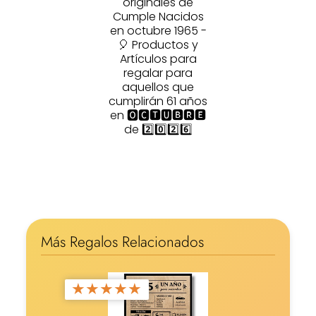
originales de
Cumple Nacidos
en octubre 1965 -
🎈 Productos y
Artículos para
regalar para
aquellos que
cumplirán 61 años
en 🅾🅲🆃🆄🅱🆁🅴
de 2️⃣0️⃣2️⃣6️⃣
Más Regalos Relacionados
★
★
★
★
★