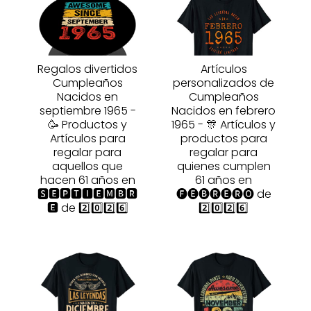
Regalos divertidos
Artículos
Cumpleaños
personalizados de
Nacidos en
Cumpleaños
septiembre 1965 -
Nacidos en febrero
🥳 Productos y
1965 - 🎊 Artículos y
Artículos para
productos para
regalar para
regalar para
aquellos que
quienes cumplen
hacen 61 años en
61 años en
🆂🅴🅿🆃🅸🅴🅼🅱🆁
🅕🅔🅑🅡🅔🅡🅞 de
🅴 de 2️⃣0️⃣2️⃣6️⃣
2️⃣0️⃣2️⃣6️⃣