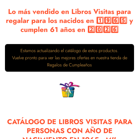
Lo más vendido en Libros Visitas para
regalar para los nacidos en 1️⃣9️⃣6️⃣5️⃣ y
cumplen 61 años en 2️⃣0️⃣2️⃣6️⃣
CATÁLOGO DE LIBROS VISITAS PARA
PERSONAS CON AÑO DE