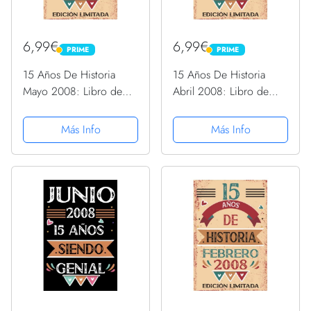
6,99€
6,99€
PRIME
PRIME
PRIME
PRIME
15 Años De Historia
15 Años De Historia
Mayo 2008: Libro de
Abril 2008: Libro de
visitas, cuaderno, 110
visitas, cuaderno, 110
páginas de
páginas de
Más Info
Más Info
felicitaciones, idea de
felicitaciones, idea de
regalo, regalo Para la
regalo, regalo Para la
esposa, novia, mujer, La
esposa, novia, mujer, La
madre
madre