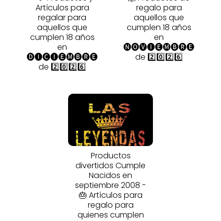
Artículos para
regalo para
regalar para
aquellos que
aquellos que
cumplen 18 años
cumplen 18 años
en
en
🅝🅞🅥🅘🅔🅜🅑🅡🅔
🅓🅘🅒🅘🅔🅜🅑🅡🅔
de 2️⃣0️⃣2️⃣6️⃣
de 2️⃣0️⃣2️⃣6️⃣
Productos
divertidos Cumple
Nacidos en
septiembre 2008 -
🎂 Artículos para
regalo para
quienes cumplen