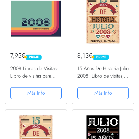
7,95€
8,13€
PRIME
PRIME
PRIME
PRIME
2008 Libros de Visitas:
15 Años De Historia Julio
Libro de visitas para
2008: Libro de visitas,
fiestas de cumpleaños
cuaderno, 110 páginas
de estilo retro para que
de felicitaciones, idea
Más Info
Más Info
la familia y los amigos
de regalo, regalo Para la
inserten saludos y
esposa, novia, mujer, La
mensajes | 100...
madre