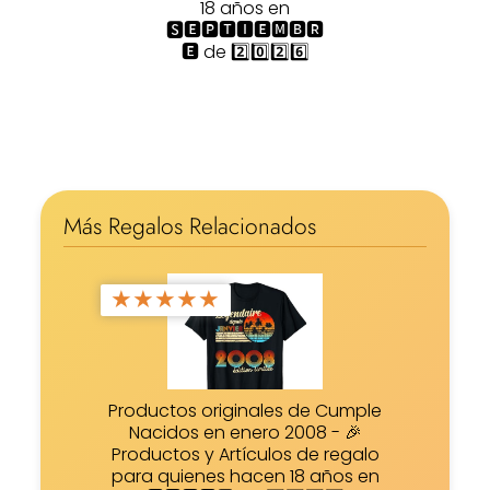
18 años en
🆂🅴🅿🆃🅸🅴🅼🅱🆁
🅴 de 2️⃣0️⃣2️⃣6️⃣
Más Regalos Relacionados
★
★
★
★
★
Productos originales de Cumple
Nacidos en enero 2008 - 🎉
Productos y Artículos de regalo
para quienes hacen 18 años en