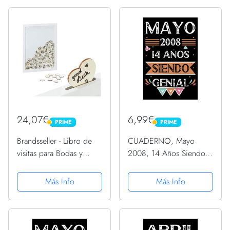
regalo, regalo Para la
de Invitados Estilo
esposa, novia, mujer, La
Vintage, Álbum de
madre
visitantes...
24,07€
6,99€
PRIME
PRIME
PRIME
PRIME
Brandsseller - Libro de
CUADERNO, Mayo
visitas para Bodas y
2008, 14 Años Siendo
cumpleaños, con 72
Genial: 14 años. Libro
Corazones o 50 Estrellas
de visitas, cuaderno, 110
Más Info
Más Info
de Madera para Escribir
páginas de
felicitaciones, idea de
regalo, regalo Para la
esposa, novia,...