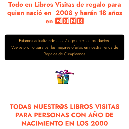
Todo en Libros Visitas de regalo para
quien nació en 2008 y harán 18 años
en 2️⃣0️⃣2️⃣6️⃣
Estamos actualizando el catálogo de estos productos.
Vuelve pronto para ver las mejores ofertas en nuestra tienda de
Regalos de Cumpleaños
TODAS NUESTR@S LIBROS VISITAS
PARA PERSONAS CON AÑO DE
NACIMIENTO EN LOS 2000