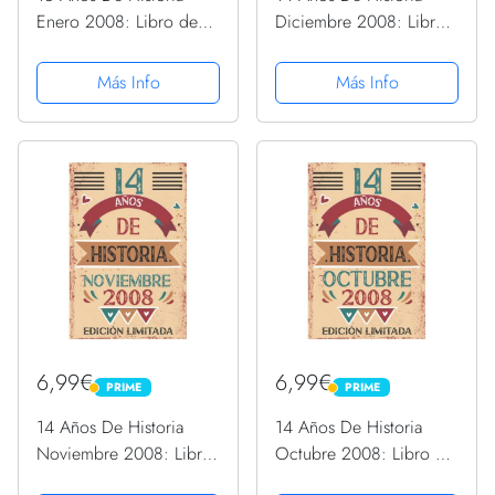
Enero 2008: Libro de
Diciembre 2008: Libro
visitas, cuaderno, 110
de visitas, cuaderno, 110
páginas de
páginas de
Más Info
Más Info
felicitaciones, idea de
felicitaciones, idea de
regalo, regalo Para la
regalo, regalo Para la
esposa, novia, mujer, La
esposa, novia, mujer, La
madre
madre
6,99€
6,99€
PRIME
PRIME
PRIME
PRIME
14 Años De Historia
14 Años De Historia
Noviembre 2008: Libro
Octubre 2008: Libro de
de visitas, cuaderno, 110
visitas, cuaderno, 110