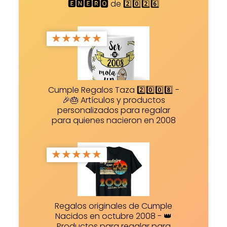
🅴🅽🅴🆁🅾 de 2️⃣0️⃣2️⃣6️⃣
★
★
★
★
★
Cumple Regalos Taza 2️⃣0️⃣0️⃣8️⃣ -
🎉🎂 Artículos y productos
personalizados para regalar
para quienes nacieron en 2008
★
★
★
★
★
Regalos originales de Cumple
Nacidos en octubre 2008 - 👑
Productos para regalar para