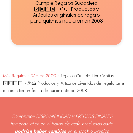
Cumple Regalos Sudadera
2️⃣0️⃣0️⃣8️⃣ - 🎂🎉 Productos y
Artículos originales de regalo
para quienes nacieron en 2008
Más Regalos
Década 2000
Regalos Cumple Libro Visitas
2️⃣0️⃣0️⃣8️⃣ - 🎉🍰 Productos y Artículos divertidos de regalo para
quienes tienen fecha de nacimiento en 2008
Comprueba DISPONIBILIDAD y PRECIOS FINALES
haciendo click en el botón de cada productos dado
podrían haber cambios
en el stock o precios