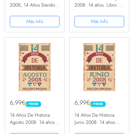
2008, 14 Años Siendo
2008: 14 años. Libro de
Genial: Libro de visitas,
visitas, cuaderno, 110
cuaderno, 110 páginas
páginas de
Más Info
Más Info
de felicitaciones, idea
felicitaciones, idea de
de regalo, regalo Para la
regalo, regalo Para la
esposa, novia,...
esposa, novia, mujer,
La...
6,99€
6,99€
PRIME
PRIME
PRIME
PRIME
14 Años De Historia
14 Años De Historia
Agosto 2008: 14 años.
Junio 2008: 14 años.
Libro de visitas,
Libro de visitas,