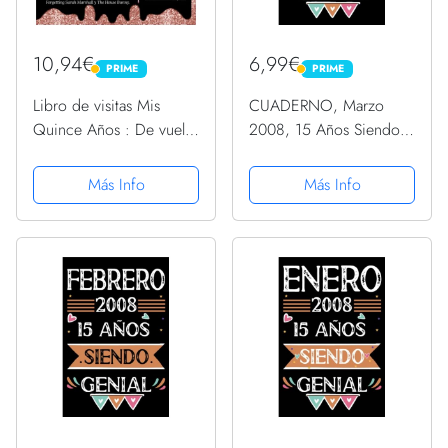
10,94€
6,99€
PRIME
PRIME
PRIME
PRIME
Libro de visitas Mis
CUADERNO, Marzo
Quince Años : De vuelta
2008, 15 Años Siendo
al año de mi nacimiento
Genial: Libro de visitas,
2008: Libro de firmas
cuaderno, 110 páginas
Más Info
Más Info
con 120 páginas 8.5 x
de felicitaciones, idea
8.5
de regalo, regalo Para la
esposa, novia, mujer,...