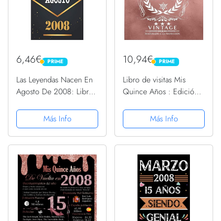
6,46€
10,94€
PRIME
PRIME
PRIME
PRIME
Las Leyendas Nacen En
Libro de visitas Mis
Agosto De 2008: Libro
Quince Años : Edición
de visitas de 12 años,
Limitada 2008 Con 120
cuaderno, 120 páginas
páginas: Quinceañera
Más Info
Más Info
de felicitaciones, idea
Libro de Firmas Vintage
de regalo, regalo de 12
Oro Rosa
aniversario para...