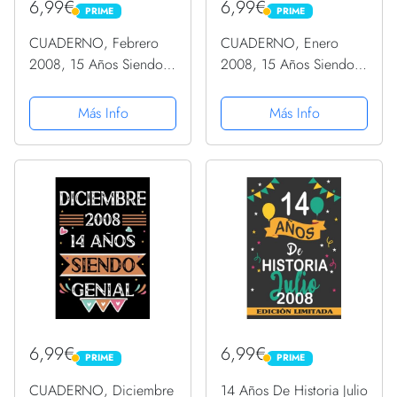
6,99€
6,99€
PRIME
PRIME
PRIME
PRIME
CUADERNO, Febrero
CUADERNO, Enero
2008, 15 Años Siendo
2008, 15 Años Siendo
Genial: Libro de visitas,
Genial: Libro de visitas,
cuaderno, 110 páginas
cuaderno, 110 páginas
Más Info
Más Info
de felicitaciones, idea
de felicitaciones, idea
de regalo, regalo Para la
de regalo, regalo Para la
esposa, novia,...
esposa, novia, mujer,...
6,99€
6,99€
PRIME
PRIME
PRIME
PRIME
CUADERNO, Diciembre
14 Años De Historia Julio