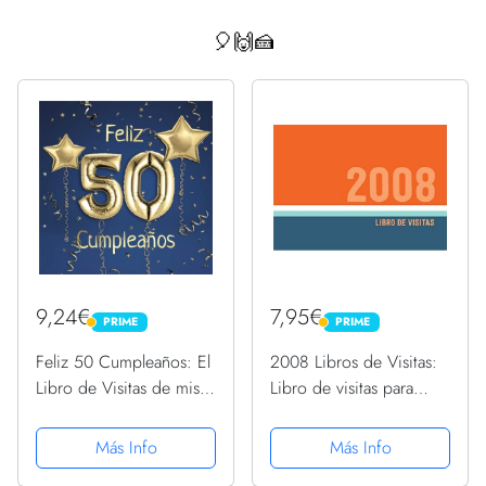
🎈🙌🍰
9,24€
7,95€
PRIME
PRIME
PRIME
PRIME
Feliz 50 Cumpleaños: El
2008 Libros de Visitas:
Libro de Visitas de mis
Libro de visitas para
50 años para Fiesta de
fiestas de cumpleaños
Cumpleaños - 21x21cm -
de estilo retro para que
Más Info
Más Info
100 Páginas para
la familia y los amigos