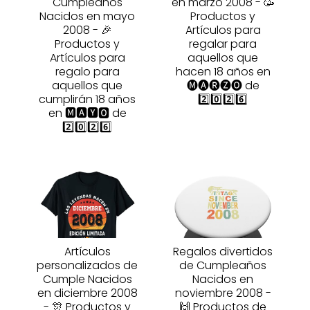
Cumpleaños
en marzo 2008 - 🥳
Nacidos en mayo
Productos y
2008 - 🎉
Artículos para
Productos y
regalar para
Artículos para
aquellos que
regalo para
hacen 18 años en
aquellos que
🅜🅐🅡🅩🅞 de
cumplirán 18 años
2️⃣0️⃣2️⃣6️⃣
en 🅼🅰🆈🅾 de
2️⃣0️⃣2️⃣6️⃣
Artículos
Regalos divertidos
personalizados de
de Cumpleaños
Cumple Nacidos
Nacidos en
en diciembre 2008
noviembre 2008 -
- 🎊 Productos y
🙌 Productos de