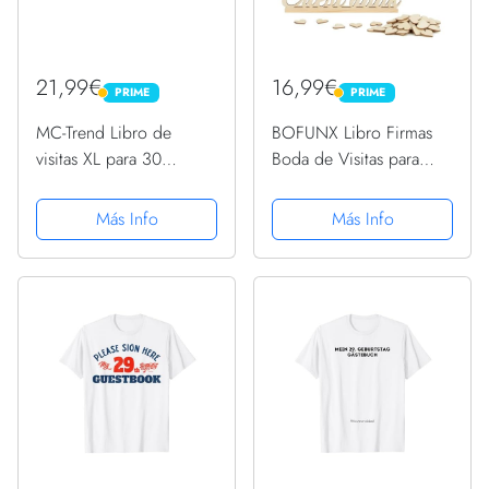
21,99€
16,99€
PRIME
PRIME
PRIME
PRIME
MC-Trend Libro de
BOFUNX Libro Firmas
visitas XL para 30
Boda de Visitas para
cumpleaños en español
Invitados en
de madera Happy
Mariposa+53pcs
Más Info
Más Info
Birthday para escribir
Corazones Madera para
una idea de regalo
Escribir y Bolsa de
creativa (30 España)
Organza+ Letreo Guest
Book Regalo Original...