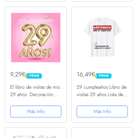
mujer - 29 años - Libro
Edición Globos Oro
de firmas para...
Negro - Libro de firmas
para...
9,29€
16,49€
PRIME
PRIME
PRIME
PRIME
El libro de visitas de mis
29 cumpleaños Libro de
29 años: Decoración
visitas 29 años Lista de
rosa para el 29
invitados Cumpleaños
cumpleaños – Regalos
Camiseta
Más Info
Más Info
originales para mujer -
29 años - Edición
Globos Oro Rosa - Libro