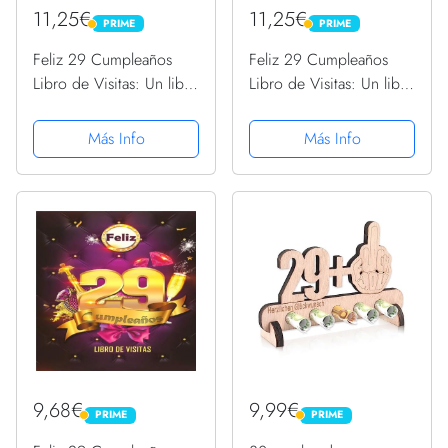
11,25€
11,25€
PRIME
PRIME
PRIME
PRIME
Feliz 29 Cumpleaños
Feliz 29 Cumpleaños
Libro de Visitas: Un libro
Libro de Visitas: Un libro
de visitas para fiesta de
de visitas para fiesta de
29 cumpleaños –
29 cumpleaños –
Más Info
Más Info
Decoración y regalos
Decoración y regalos
originales para hombres
originales para hombres
y mujeres - 29 ......
y mujeres - 29 ......
9,68€
9,99€
PRIME
PRIME
PRIME
PRIME