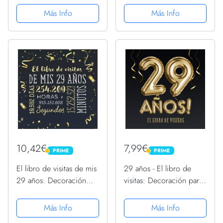
Regalo de cumpleaños -
cumpleaños –
Más Info
Más Info
29 + 1 - Libro de visitas
Decoración y regalos
de Madera - Decoración
originales para hombres
de 30 cumpleaños -
y mujeres - 29 años - ...
Regalos...
para...
10,42€
7,99€
PRIME
PRIME
PRIME
PRIME
El libro de visitas de mis
29 años - El libro de
29 años: Decoración
visitas: Decoración para
para celebrar una fiesta
el 29 cumpleaños –
de 29 cumpleaños –
Regalos para hombre y
Más Info
Más Info
Regalo para hombre y
mujer - 29 años -