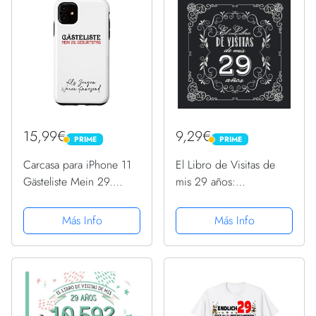
placa de...
15,99€
9,29€
PRIME
PRIME
PRIME
PRIME
Carcasa para iPhone 11
El Libro de Visitas de
Gästeliste Mein 29.
mis 29 años:
Geburtstag Libro de
Decoración vintage para
visitas Firma
fiesta de 29 cumpleaños
Más Info
Más Info
– Regalo para hombre y
mujer - 29 años - Libro
de firmas para...