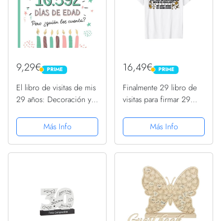
9,29€
16,49€
PRIME
PRIME
PRIME
PRIME
El libro de visitas de mis
Finalmente 29 libro de
29 años: Decoración y
visitas para firmar 29
regalos originales para el
cumpleaños Camiseta
29 cumpleaños – Ideas
Más Info
Más Info
para hombre y mujer -
29 años en días - Libro
de firmas...