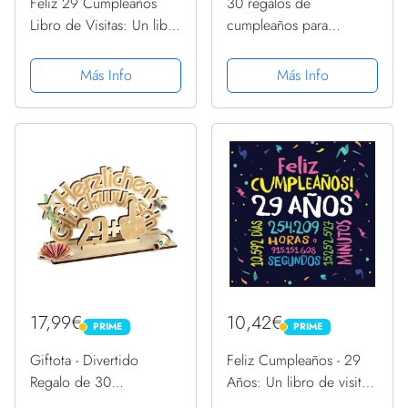
Feliz 29 Cumpleaños
30 regalos de
Libro de Visitas: Un libro
cumpleaños para
de visitas para fiesta de
hombres mujeres, 29 +
29 cumpleaños –
1 dedo medio
Más Info
Más Info
Decoración y regalos
decoraciones de
originales para hombres
cumpleaños divertidas,
y mujeres - 29 ......
libro de visitas original
madera de
cumpleaños,...
17,99€
10,42€
PRIME
PRIME
PRIME
PRIME
Giftota - Divertido
Feliz Cumpleaños - 29
Regalo de 30
Años: Un libro de visitas
cumpleaños de Madera -
para fiesta de 29