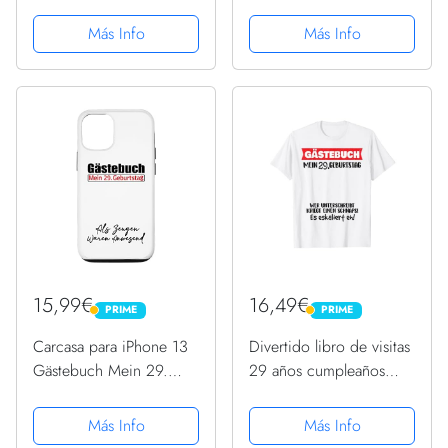
para Bodas, Bautizos o
Camiseta
Fiestas de Cumpleaños,
Más Info
Más Info
72 Páginas, Tapa Dura,
Papel, Libro de Visitas
Vintage Ideal como...
15,99€
16,49€
PRIME
PRIME
PRIME
PRIME
Carcasa para iPhone 13
Divertido libro de visitas
Gästebuch Mein 29.
29 años cumpleaños
Geburtstag Libro de
Camiseta
visitas Firma
Más Info
Más Info