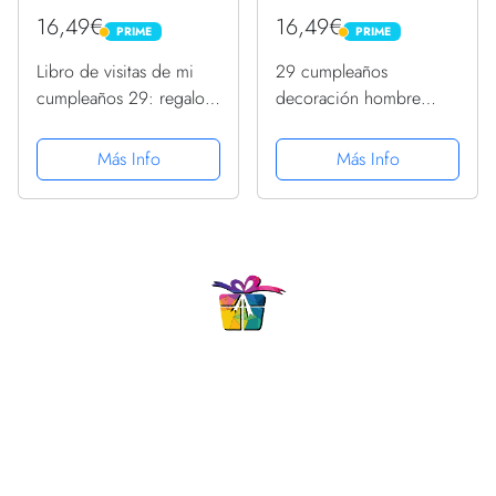
16,49€
16,49€
PRIME
PRIME
PRIME
PRIME
Libro de visitas de mi
29 cumpleaños
cumpleaños 29: regalos
decoración hombre
de cumpleaños 29 para
mujer – libro de visitas
mujeres Camiseta
cumpleaños cumpleaños
Más Info
Más Info
Camiseta