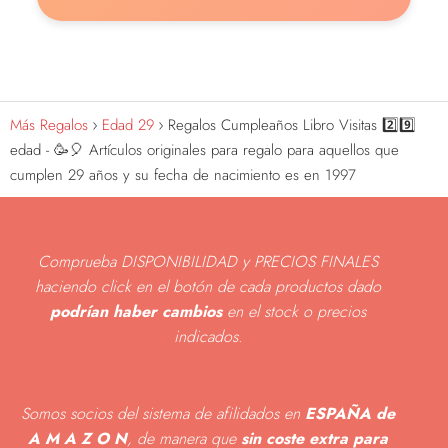
Más Regalos
Edad 29
Regalos Cumpleaños Libro Visitas 2️⃣9️⃣
edad - 🥳🎈 Artículos originales para regalo para aquellos que
cumplen 29 años y su fecha de nacimiento es en 1997
Comprueba DISPONIBILIDAD y PRECIOS FINALES
haciendo click en el botón de cada productos dado
podrían haber cambios
en el stock o precios
indicados
.
Somos socios del sistema de afilidados en
ESPAÑA de
A M A Z O N
, de manera que
sin coste extra para