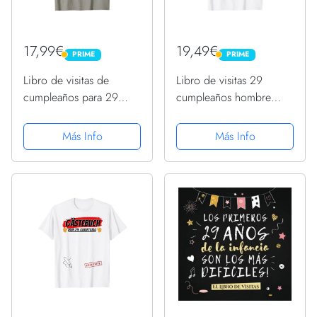
17,99€
19,49€
PRIME
PRIME
PRIME
PRIME
Libro de visitas de
Libro de visitas 29
cumpleaños para 29
cumpleaños hombre
años Camiseta
mujer divertido 29
cumpleaños decoración
Más Info
Más Info
Camiseta