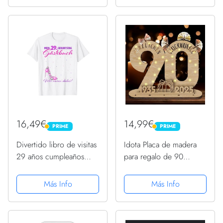
16,49€
14,99€
PRIME
PRIME
PRIME
PRIME
Divertido libro de visitas
Idota Placa de madera
29 años cumpleaños
para regalo de 90
Camiseta
cumpleaños [year] con
libro de visitas LED,
Más Info
Más Info
regalo de dinero,
cumpleaños de madera,
90 cumpleaños hombre