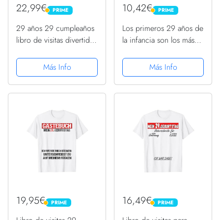
22,99€
10,42€
PRIME
PRIME
PRIME
PRIME
29 años 29 cumpleaños
Los primeros 29 años de
libro de visitas divertido
la infancia son los más
regalo Camiseta
difíciles: Libro de Visitas
para el 29 cumpleaños
Más Info
Más Info
– Decoración y regalos
originales para hombre o
... para...
19,95€
16,49€
PRIME
PRIME
PRIME
PRIME