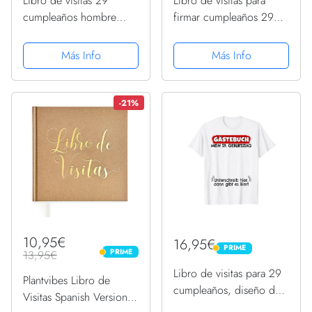
Libro de visitas 29
Libro de visitas para
cumpleaños hombre
firmar cumpleaños 29
mujer divertido 29
Camiseta
cumpleaños decoración
Más Info
Más Info
Camiseta
-21%
10,95€
16,95€
PRIME
PRIME
PRIME
13,95€
PRIME
Libro de visitas para 29
Plantvibes Libro de
cumpleaños, diseño de
Visitas Spanish Version
hombre divertido