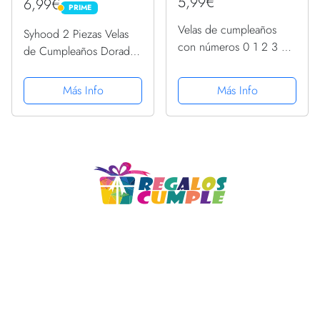
5,99€
6,99€
PRIME
PRIME
Velas de cumpleaños
Syhood 2 Piezas Velas
con números 0 1 2 3 4
de Cumpleaños Doradas
5 6 7 8 9 de color rosa
Velas de Pastel Número
y glitter oro. Niña
21 de Cumpleaños
Más Info
Más Info
(Número 2)
Decoración de Topper
de Pastel para
Suministros Celebración
Aniversario...