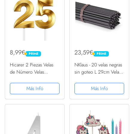
Cumpleaños...
8,99€
23,59€
PRIME
PRIME
PRIME
PRIME
Hicarer 2 Piezas Velas
NKlaus - 20 velas negras
de Número Velas
sin goteo L 29cm Vela
Doradas Brillantes Velas
ritual Cera de parafina
de Tartas de Cumpleaños
Premium 36129
Más Info
Más Info
Toppers de Pastel
Decorativo para Boda
Cumpleaños
Aniversariio...