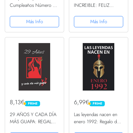
Cumpleaños Número 2
INCREIBLE: FELIZ
Reluciente y Decoración
CUMPLEAÑOS,
de Pastel de Feliz
REGALO DE
Más Info
Más Info
Cumpleaños (37312)
CUMPLEAÑOS
ORIGINAL Y
DIVERTIDO. DIARIO,
CUADERNO DE
NOTAS, APUNTES,
AGENDA O USO
ESCOLAR
8,13€
6,99€
PRIME
PRIME
PRIME
PRIME
29 AÑOS Y CADA DÍA
Las leyendas nacen en
MÁS GUAPA: REGALO
enero 1992: Regalo de
DE CUMPLEAÑOS
cumpleaños perfecto