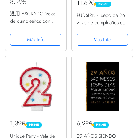
8,99€
11,69€
PRIME
PRIME
通用 ASGRADO Velas
PUDSIRN - Juego de 26
de cumpleaños con
velas de cumpleaños con
Nombre y Numero
números, 10 piezas de
Colores,Regalo de
decoración para tartas
Más Info
Más Info
cumpleaños,
con purpurina, número
Personalizadas
0-9, con 16 velas de
cumpleaños de
corazón,...
1,39€
6,99€
PRIME
PRIME
PRIME
PRIME
Unique Party - Vela de
29 AÑOS SIENDO