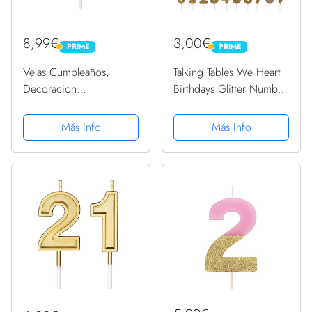
8,99€
3,00€
PRIME
PRIME
PRIME
PRIME
Velas Cumpleaños,
Talking Tables We Heart
Decoracion
Birthdays Glitter Number
Cumpleaños, Forma de
Candle 1, Blue
Corazón, Decoración
Más Info
Más Info
Cumpleaños, Velas
Cumpleaños Originales,
Velas De Tarta De
Cumpleaños, Happy
Birthday,...