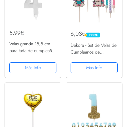
5,99€
6,03€
PRIME
PRIME
Velas grande 15,5 cm
Dekora - Set de Velas de
para tarta de cumpleaños
Cumpleaños de
número 4 color plata
Unicornio para Decorar
metalizado - ideal para
la Tarta de Cumpleaños
Más Info
Más Info
fiestas de cumpleaños,
más Cuqui - 15 Velas
aniversarios, baby
shower, fiestas,...