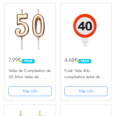
Numeros Decoración
para Tartas para Bodas
Aniversarios Fiestas de...
7,99€
4,68€
PRIME
PRIME
PRIME
PRIME
Velas de Cumpleaños de
Folat- Vela 40o
50 Años Velas de
cumpleaños señal de
Número de Pastel Velas
tráfico, Multicolor
de Torta de Feliz
(62640)
Más Info
Más Info
Cumpleaños Decoración
de Tarta para
Celebración de
Aniversario