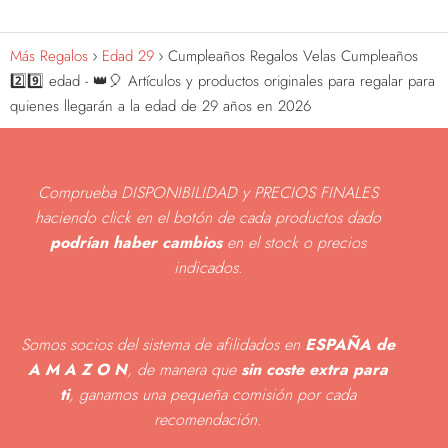
Más Regalos
Edad 29
Cumpleaños Regalos Velas Cumpleaños
2️⃣9️⃣ edad - 👑🎈 Artículos y productos originales para regalar para
quienes llegarán a la edad de 29 años en 2026
Comprueba DISPONIBILIDAD y PRECIOS FINALES
haciendo click en el botón de cada productos dado
podrían haber cambios
en el stock o precios
indicados
.
Somos socios del sistema de afilidados en
ESPAÑA de
A M A Z O N
, de manera que
sin coste extra para
ti
, ganamos una pequeña comisión por cada
recomendación.