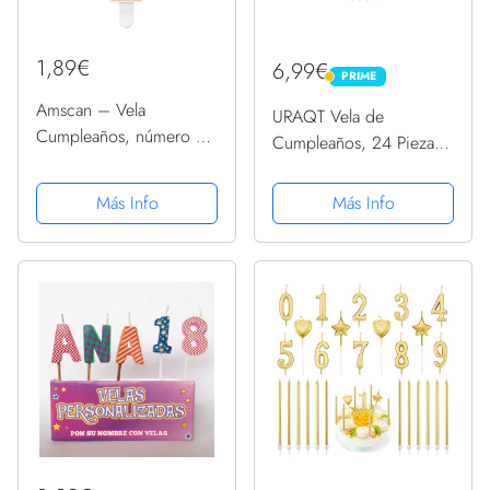
1,89€
6,99€
PRIME
PRIME
Amscan – Vela
URAQT Vela de
Cumpleaños, número 9,
Cumpleaños, 24 Piezas
oro, 9.5 cm.
Velas de Pastel, Velas
Metálicas para Cupcakes
Más Info
Más Info
en Soportes, Velas
Doradas Largas y Finas
para Cumpleaños,
Bodas, Fiesta,...