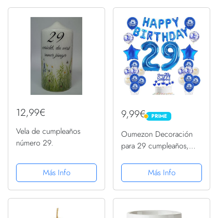
12,99€
9,99€
PRIME
PRIME
Vela de cumpleaños
Oumezon Decoración
número 29.
para 29 cumpleaños,
color azul, guirnalda de
feliz cumpleaños, globos
Más Info
Más Info
con confeti