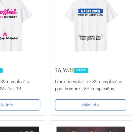
16,95€
E
PRIME
PRIME
s 39 cumpleaños
Libro de visitas de 39 cumpleaños
39 años 39
para hombre | 39 cumpleaños
miseta
divertido Camiseta
ás Info
Más Info