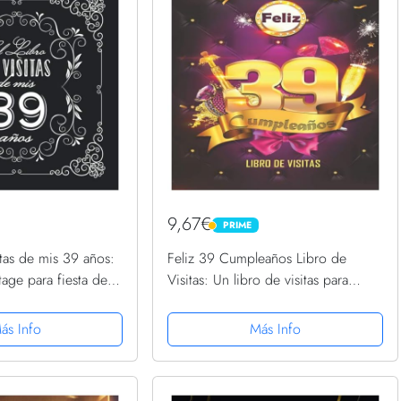
9,67€
PRIME
PRIME
itas de mis 39 años:
Feliz 39 Cumpleaños Libro de
age para fiesta de
Visitas: Un libro de visitas para
 – Regalo para
fiesta de 39 cumpleaños –
 - 39 años - Libro de
Decoración y regalos originales
ás Info
Más Info
para hombres y mujeres - 39 ......