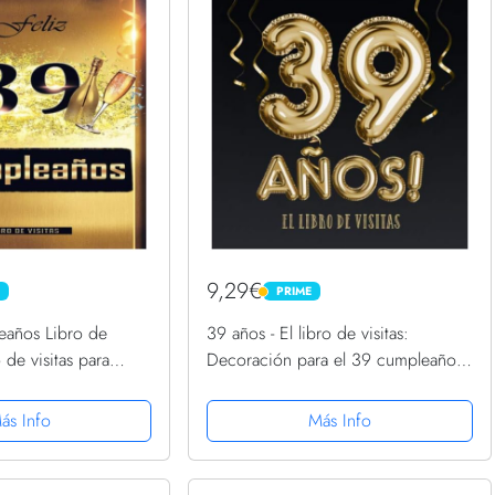
9,29€
PRIME
PRIME
eaños Libro de
39 años - El libro de visitas:
o de visitas para
Decoración para el 39 cumpleaños
umpleaños –
– Regalos para hombre y mujer -
galos originales
39 años - Edición Globos Oro
ás Info
Más Info
mujeres - 39 ......
Negro - Libro de firmas para...