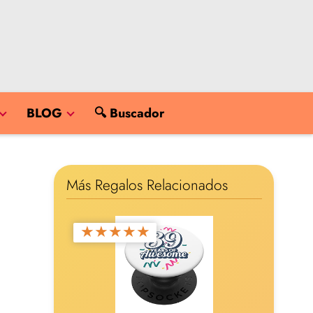
BLOG
🔍 Buscador
Más Regalos Relacionados
★
★
★
★
★