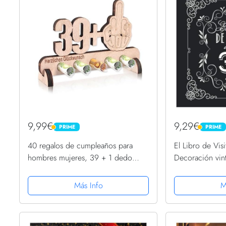
9,99€
9,29€
PRIME
PRIME
PRIME
PRIME
40 regalos de cumpleaños para
El Libro de Vis
hombres mujeres, 39 + 1 dedo
Decoración vint
medio decoraciones de
39 cumpleaños
cumpleaños divertidas, libro de
hombre y mujer
Más Info
M
visitas original madera de
firmas para...
cumpleaños,...