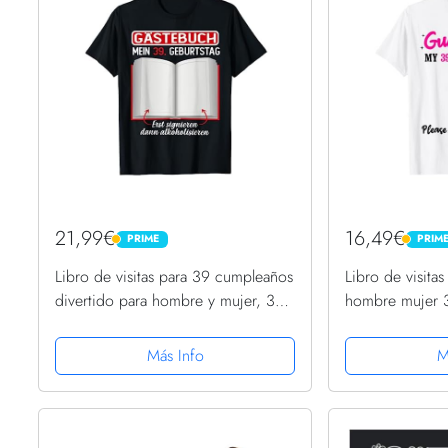
21,99€
16,49€
PRIME
PRIM
PRIME
PRIME
Libro de visitas para 39 cumpleaños
Libro de visita
divertido para hombre y mujer, 39
hombre mujer 
cumpleaños Camiseta
cumpleaños Ca
Más Info
M