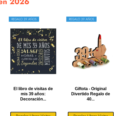
 en 2026
REGALO 39 AÑOS
REGALO 39 AÑOS
El libro de visitas de
Giftota - Original
mis 39 años:
Divertido Regalo de
Decoración...
40...