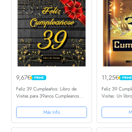
9,67€
11,25€
PRIME
PRIME
PRIME
PRIME
Feliz 39 Cumpleaños: Libro de
Feliz 39 Cumpl
Visitas para 39anos Cumpleanos
Visitas: Un libr
fiesta, 100 paginas 21x21cm Tema:
fiesta de 39 c
oro y madera.
Decoración y re
Más Info
M
para hombres y 