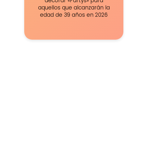
decorar «Partys» para
aquellos que alcanzarán la
edad de 39 años en 2026