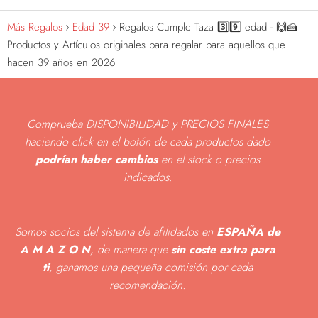
Más Regalos
Edad 39
Regalos Cumple Taza 3️⃣9️⃣ edad - 🙌🍰
Productos y Artículos originales para regalar para aquellos que
hacen 39 años en 2026
Comprueba DISPONIBILIDAD y PRECIOS FINALES
haciendo click en el botón de cada productos dado
podrían haber cambios
en el stock o precios
indicados
.
Somos socios del sistema de afilidados en
ESPAÑA de
A M A Z O N
, de manera que
sin coste extra para
ti
, ganamos una pequeña comisión por cada
recomendación.