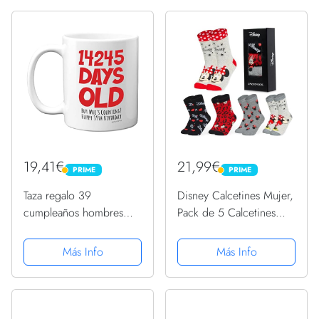
19,41€
21,99€
PRIME
PRIME
PRIME
PRIME
Taza regalo 39
Disney Calcetines Mujer,
cumpleaños hombres
Pack de 5 Calcetines
mujeres, con él, 14245
Mujer Divertidos Con
días edad, divertida
Mickey y Minnie,
Más Info
Más Info
adultos treinta nueve
Merchandising Oficial
treinta noveno regalo
Regalos Originales Para
cumpleaños hermano
Mujer y Chica
papá, mamá, tío...
Adolescente...