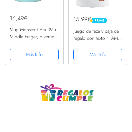
16,49€
15,99€
PRIME
PRIME
Mug Monster,I Am 39 +
Juego de taza y caja de
Middle Finger, divertida
regalo con texto "I AM
idea de regalo de 40
39 + 1 - Novedad de
cumpleaños, taza
325 ml de y te, cafe,
Más Info
Más Info
novedosa – Taza de café
oficina, trabajo en casa
de cerámica, taza extra
grande y gigante...