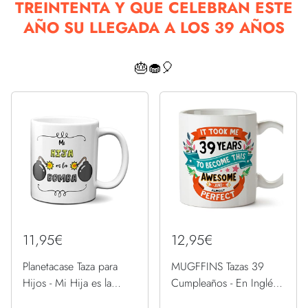
TREINTENTA Y QUE CELEBRAN ESTE
AÑO SU LLEGADA A LOS 39 AÑOS
🎂🧁🎈
11,95€
12,95€
Planetacase Taza para
MUGFFINS Tazas 39
Hijos - Mi Hija es la
Cumpleaños - En Inglés -
Bomba - Regalo Original
It took me 39 years to