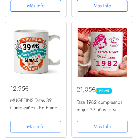
Familia Ceramica 330
become perfect - 11 oz -
Más Info
Más Info
mL
Regalo original y
divertido
12,95€
21,05€
PRIME
PRIME
MUGFFINS Tazas 39
Taza 1982 cumpleaños
Cumpleaños - En Francés
mujer 39 años Idea
- Il m'a fallu 39 ans pour
regalo Nunca subestimar
devenir aussi geniale - 11
una mujer nacida en
Más Info
Más Info
oz - Regalo original y
1982
divertido