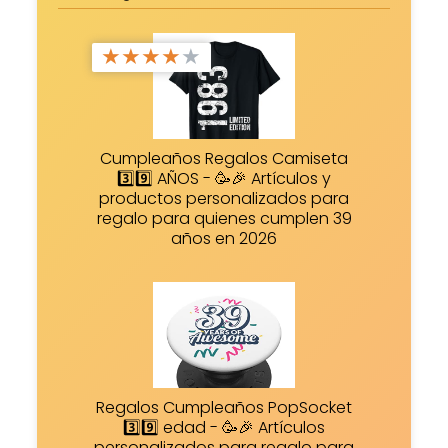
★
★
★
★
★
Cumpleaños Regalos Camiseta
3️⃣9️⃣ AÑOS - 🥳🎉 Artículos y
productos personalizados para
regalo para quienes cumplen 39
años en 2026
Regalos Cumpleaños PopSocket
3️⃣9️⃣ edad - 🥳🎉 Artículos
personalizados para regalo para