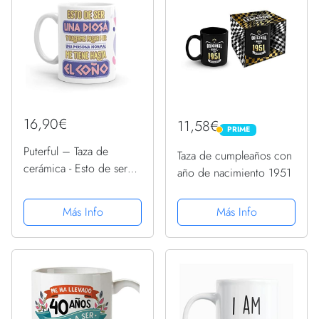
16,90€
11,58€
PRIME
PRIME
Puterful – Taza de
Taza de cumpleaños con
cerámica - Esto de ser
año de nacimiento 1951
una diosa - Tazas
originales – Tazas con
Más Info
Más Info
mensajes divertidos –
Tazas divertidas – Taza
con frase – Taza para
café -...