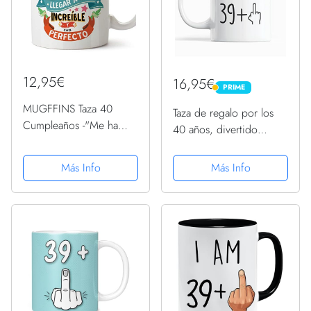
12,95€
16,95€
PRIME
PRIME
MUGFFINS Taza 40
Taza de regalo por los
Cumpleaños -"Me ha
40 años, divertido
llevado 40 años llegar a
regalo para mujeres y
ser increíble y casi
hombres, taza de café,
Más Info
Más Info
perfecto - Regalos
ideal como broma para
Desayuno Feliz
adultos que cumplen 40
Cumpleaños
años