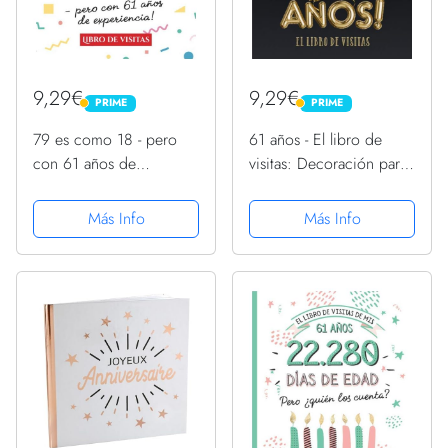
9,29€
9,29€
PRIME
PRIME
PRIME
PRIME
79 es como 18 - pero
61 años - El libro de
con 61 años de
visitas: Decoración para
experiencia: Libro de
el 61 cumpleaños –
Visitas para el 79
Regalos para hombre y
Más Info
Más Info
cumpleaños –
mujer - 61 años - Edición
Decoración y regalos
Globos Oro Negro -
originales para hombre y
Libro de firmas para...
mujer - 79 ... para...