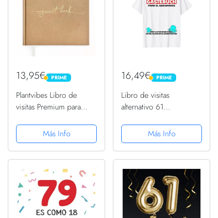
13,95€
16,49€
PRIME
PRIME
PRIME
PRIME
Plantvibes Libro de
Libro de visitas
visitas Premium para
alternativo 61
Bodas, 72 páginas de
cumpleaños libro de
Papel Grueso, no se
visitas Camiseta
Más Info
Más Info
rompe, Estilo Vintage,
con título Dorado, Ideal
para Bodas,
Aniversarios,...