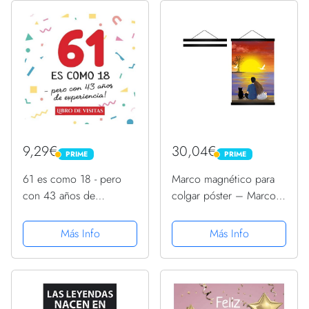
9,29€
30,04€
PRIME
PRIME
PRIME
PRIME
61 es como 18 - pero
Marco magnético para
con 43 años de
colgar póster – Marco
experiencia: Libro de
de madera para colgar
Visitas para el 61
pósteres, impresiones,
Más Info
Más Info
cumpleaños –
fotos, imágenes y obras
Decoración y regalos
de arte
originales para hombre y
mujer - 61 ... para...