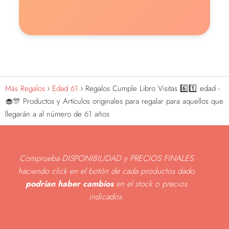
Más Regalos
Edad 61
Regalos Cumple Libro Visitas 6️⃣1️⃣ edad -
🧁🎊 Productos y Artículos originales para regalar para aquellos que
llegarán a al número de 61 años
Comprueba DISPONIBILIDAD y PRECIOS FINALES
haciendo click en el botón de cada productos dado
podrían haber cambios
en el stock o precios
indicados
.