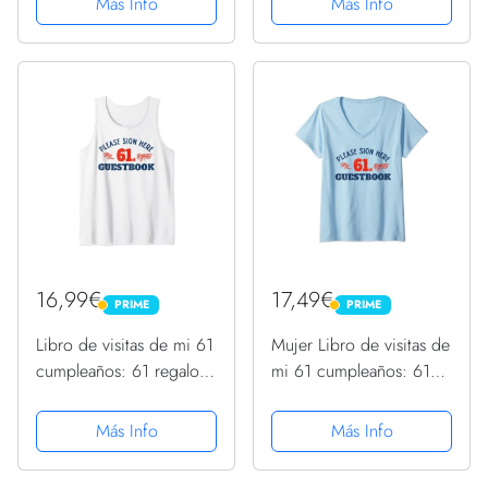
Más Info
Más Info
Decoración y regalos
de Madera
originales para hombre o
Independiente de
... para...
Cumpleaños Placa de
Signo de Número de...
16,99€
17,49€
PRIME
PRIME
PRIME
PRIME
Libro de visitas de mi 61
Mujer Libro de visitas de
cumpleaños: 61 regalos
mi 61 cumpleaños: 61
de cumpleaños para
regalos de cumpleaños
mujeres Camiseta sin
para mujeres Camiseta
Más Info
Más Info
Mangas
Cuello V