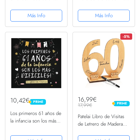
para celebrar una fiesta
60 años para Fiesta de
de 61 cumpleaños –
Cumpleaños - 21x21cm -
Más Info
Más Info
Regalo para hombre y
100 Páginas para
mujer - 61 años - Libro
Felicitaciones, Saludos,
de firmas para...
Fotos y ... - Tema:...
-5%
16,99€
10,42€
PRIME
PRIME
PRIME
17,99€
PRIME
Los primeros 61 años de
Patelai Libro de Visitas
la infancia son los más
de Letrero de Madera
difíciles: Libro de Visitas
Libro de Firma de Años
para el 61 cumpleaños –
de Recuerdo de Número