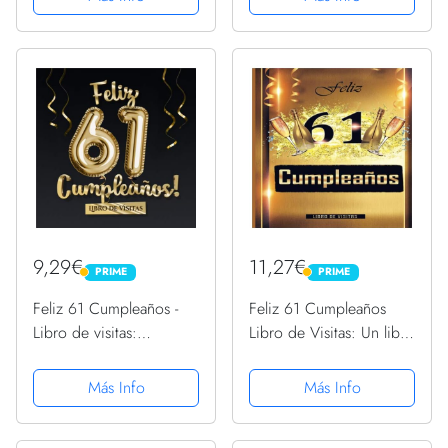
Camiseta
9,29€
11,27€
PRIME
PRIME
PRIME
PRIME
Feliz 61 Cumpleaños -
Feliz 61 Cumpleaños
Libro de visitas:
Libro de Visitas: Un libro
Decoración para el 61
de visitas para fiesta de
cumpleaños – Regalo
61 cumpleaños –
Más Info
Más Info
originale para hombre y
Decoración y regalos
mujer - 61 años - Libro
originales para hombres