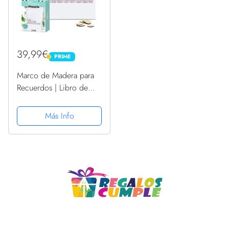
39,99€
PRIME
PRIME
Marco de Madera para
Recuerdos | Libro de
Visitas | Boda |
Cumpleaños | Evento |
Más Info
Viaje | Regalo |
Decoración | 60 Anillos
de Madera para Sus
Mensajes |...