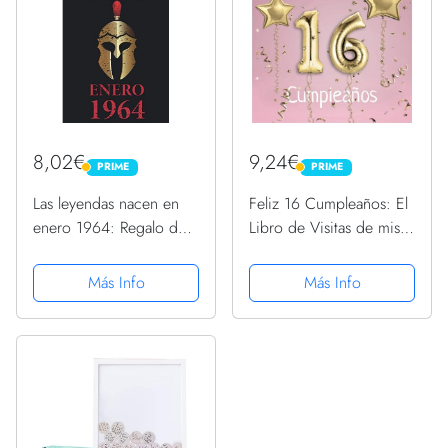
8,02€
9,24€
PRIME
PRIME
PRIME
PRIME
Las leyendas nacen en
Feliz 16 Cumpleaños: El
enero 1964: Regalo de
Libro de Visitas de mis
cumpleaños perfecto
16 años para Fiesta de
para hombre y mujer de
Cumpleaños - 21x21cm -
Más Info
Más Info
57 años I Cita positiva ,
100 Páginas para
humor I Cuaderno ,
Felicitaciones, Saludos,
diario , libro de ... I...
Fotos y ... - Tema:...