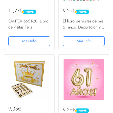
11,77€
9,29€
PRIME
PRIME
PRIME
PRIME
SANTEX 6651-20, Libro
El libro de visitas de mis
de visitas Feliz
61 años: Decoración y
Cumpleaños Brillante,
regalos originales para el
Blanco/Rosa Oro
61 cumpleaños – Ideas
Más Info
Más Info
para hombre y mujer -
61 años en días - Libro
de firmas...
9,35€
9,29€
PRIME
PRIME