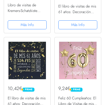
Libro de visitas de
El libro de visitas de mis
Kremers-Schatzkiste
61 años: Decoración
cumpleaños universal 1-
rosa para el 61
100 años fiesta invitados
cumpleaños – Regalos
Más Info
Más Info
libro 18 30 40 50 60
originales para mujer -
61 años - Edición
Globos Oro Rosa - Libro
......
10,42€
9,24€
PRIME
PRIME
PRIME
PRIME
El libro de visitas de mis
Feliz 60 Cumpleaños: El
61 años: Decoración
Libro de Visitas de mis