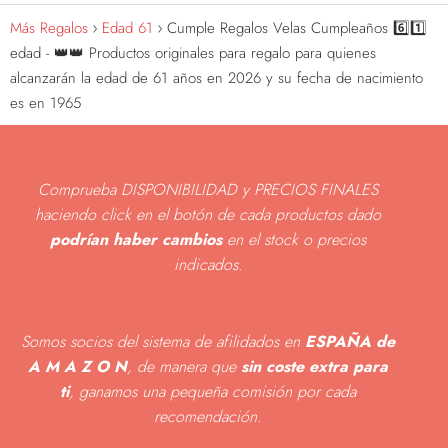
Más Regalos
Edad 61
Cumple Regalos Velas Cumpleaños 6️⃣1️⃣
edad - 👑👑 Productos originales para regalo para quienes
alcanzarán la edad de 61 años en 2026 y su fecha de nacimiento
es en 1965
Comprueba DISPONIBILIDAD y PRECIOS FINALES
haciendo click en el botón de cada productos dado
podrían haber cambios
en el stock o precios
indicados
.
Somos socios del sistema de afilidados en
ESPAÑA de
A M A Z O N
, de manera que
sin coste extra para
ti
, ganamos una pequeña comisión por cada
recomendación.