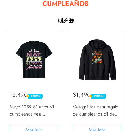
CUMPLEAÑOS
🙌🎉🎁
16,49€
31,49€
PRIME
PRIME
PRIME
PRIME
Mayo 1959 61 años 61
Vela gráfica para regalo
cumpleaños vela
de cumpleaños 61 de
romántica mujeres
mayo de 1961 Sudadera
Camiseta
con Capucha
Más Info
Más Info