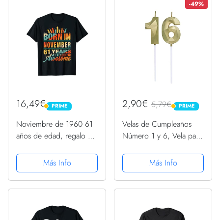
-49%
16,49€
2,90€
5,79€
PRIME
PRIME
PRIME
PRIME
Noviembre de 1960 61
Velas de Cumpleaños
años de edad, regalo de
Número 1 y 6, Vela para
cumpleaños gráfico de
16 Años Cumpleaños,
vela Camiseta
Decoracion Tartas
Más Info
Más Info
Cumpleaños Toppers de
Pastel Decorativo, para
Fiesta de Cumpleaños
y...