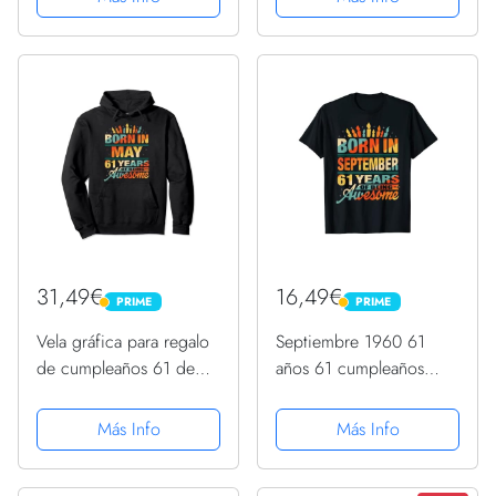
31,49€
16,49€
PRIME
PRIME
PRIME
PRIME
Vela gráfica para regalo
Septiembre 1960 61
de cumpleaños 61 de
años 61 cumpleaños
mayo de 1961 Sudadera
regalo vela gráfico
con Capucha
Camiseta
Más Info
Más Info