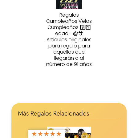
Regalos
Cumpleaños Velas
Cumpleaños 9️⃣1️⃣
edad - 🎂🎊
Artículos originales
para regalo para
aquellos que
llegarán a al
número de 91 años
Más Regalos Relacionados
★
★
★
★
★