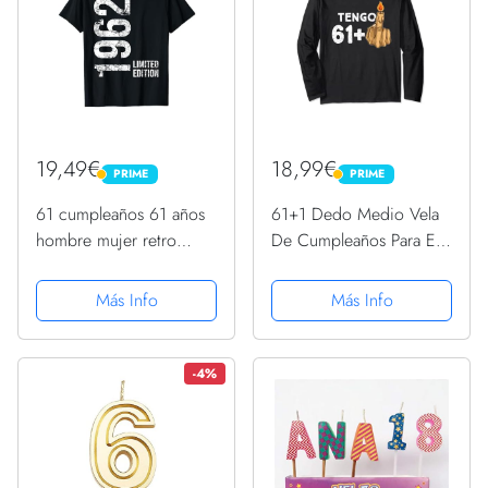
19,49€
18,99€
PRIME
PRIME
PRIME
PRIME
61 cumpleaños 61 años
61+1 Dedo Medio Vela
hombre mujer retro
De Cumpleaños Para El
vintage 1962 regalo
62º Cumpleaños Manga
Camiseta
Larga
Más Info
Más Info
-4%