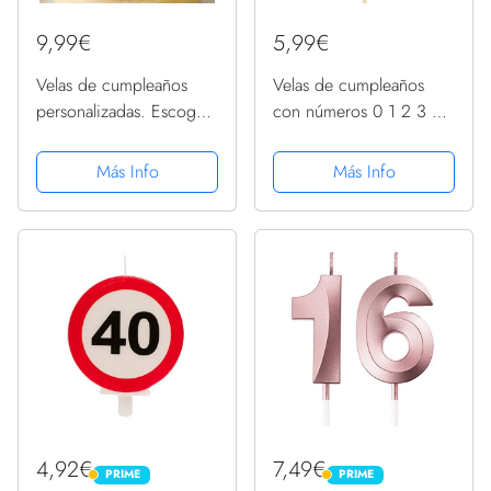
9,99€
5,99€
Velas de cumpleaños
Velas de cumpleaños
personalizadas. Escoge
con números 0 1 2 3 4
el nombre, edad y el
5 6 7 8 9 de color rosa
color de las velas.
y glitter oro. Niña
Más Info
Más Info
Compra solidaria
(Número 2)
4,92€
7,49€
PRIME
PRIME
PRIME
PRIME