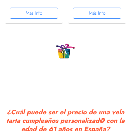
Regalo de Cumpleaños |
Cumpleaños - Cake
Año de Nacimiento
Topper Decoracion para
Más Info
Más Info
1962 | Póster
Tartas de Cumpleaños, 2
Cumpleaños Vintage | 61
Piezas Velas de Números
cumpleaños hombre | 61
para Fiesta de
cumpleaños mujer...
Cumpleaños...
¿Cuál puede ser el precio de una vela
tarta cumpleaños personalizad@ con la
edad de 61 años en España?