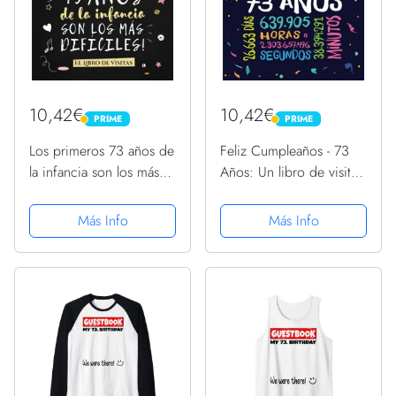
10,42€
10,42€
PRIME
PRIME
PRIME
PRIME
Los primeros 73 años de
Feliz Cumpleaños - 73
la infancia son los más
Años: Un libro de visitas
difíciles: Libro de Visitas
para fiesta de 73
para el 73 cumpleaños –
cumpleaños –
Más Info
Más Info
Decoración y regalos
Decoración y regalos
originales para hombre o
originales para hombres
... para...
y mujeres - 73 años - ...
para...