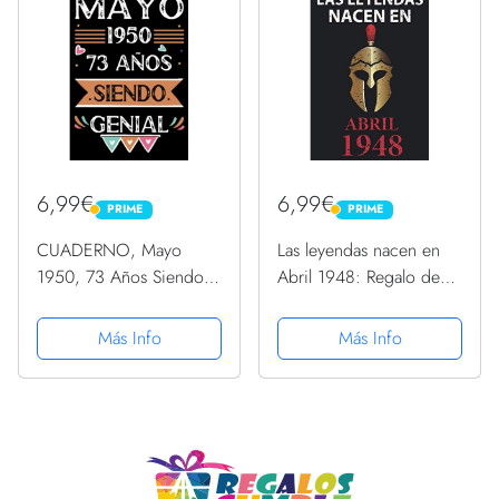
6,99€
6,99€
PRIME
PRIME
PRIME
PRIME
CUADERNO, Mayo
Las leyendas nacen en
1950, 73 Años Siendo
Abril 1948: Regalo de
Genial: Libro de visitas,
cumpleaños perfecto
cuaderno, 110 páginas
para hombre y mujer de
Más Info
Más Info
de felicitaciones, idea
73 años I Cita positiva ,
de regalo, regalo Para la
humor I Cuaderno ,
esposa, novia, mujer,...
diario , libro de ... I...