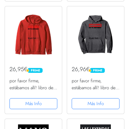
26,95€
26,96€
PRIME
PRIME
PRIME
PRIME
por favor firme,
por favor firme,
estábamos allí! libro de
estábamos allí! libro de
visitas para mi 73.
visitas para mi 73.
cumpleaños Sudadera
cumpleaños Sudadera
Más Info
Más Info
con Capucha
con Capucha