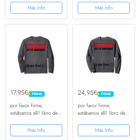
Camiseta Cuello V
Camiseta sin Mangas
Más Info
Más Info
17,95€
24,95€
PRIME
PRIME
PRIME
PRIME
por favor firme,
por favor firme,
estábamos allí! libro de
estábamos allí! libro de
visitas para mi 73.
visitas para mi 73.
cumpleaños Manga
cumpleaños Sudadera
Más Info
Más Info
Larga