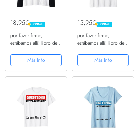
18,95€
15,95€
PRIME
PRIME
PRIME
PRIME
por favor firme,
por favor firme,
estábamos allí! libro de
estábamos allí! libro de
visitas para mi 73.
visitas para mi 73.
cumpleaños Camiseta
cumpleaños Camiseta sin
Más Info
Más Info
Manga Raglan
Mangas