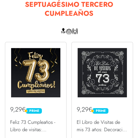
SEPTUAGÉSIMO TERCERO
CUMPLEAÑOS
🔝🎂🙌
9,29€
9,29€
PRIME
PRIME
PRIME
PRIME
Feliz 73 Cumpleaños -
El Libro de Visitas de
Libro de visitas:
mis 73 años: Decoración
Decoración para el 73
vintage para fiesta de 73