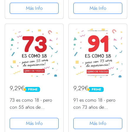
cumpleaños – Regalo
cumpleaños – Regalo
Más Info
Más Info
originale para hombre y
para hombre y mujer -
mujer - 73 años - Libro
73 años - Libro de firmas
de firmas para...
para...
9,29€
9,29€
PRIME
PRIME
PRIME
PRIME
73 es como 18 - pero
91 es como 18 - pero
con 55 años de
con 73 años de
experiencia: Libro de
experiencia: Libro de
Visitas para el 73
Visitas para el 91
Más Info
Más Info
cumpleaños –
cumpleaños –