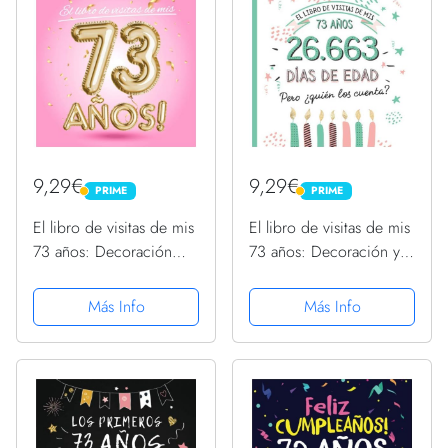
9,29€
9,29€
PRIME
PRIME
PRIME
PRIME
El libro de visitas de mis
El libro de visitas de mis
73 años: Decoración
73 años: Decoración y
rosa para el 73
regalos originales para el
cumpleaños – Regalos
73 cumpleaños – Ideas
Más Info
Más Info
originales para mujer -
para hombre y mujer -
73 años - Edición
73 años en días - Libro
Globos Oro Rosa - Libro
de firmas...
......