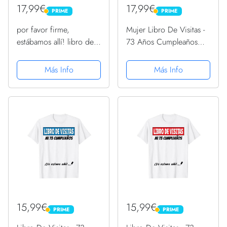
17,99€
17,99€
PRIME
PRIME
PRIME
PRIME
por favor firme,
Mujer Libro De Visitas -
estábamos allí! libro de
73 Años Cumpleaños
visitas para mi 73.
Divertido Regalo 1948
cumpleaños Camiseta
Camiseta Cuello V
Más Info
Más Info
15,99€
15,99€
PRIME
PRIME
PRIME
PRIME