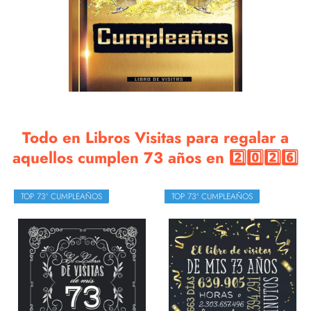
Todo en Libros Visitas para regalar a
aquellos cumplen 73 años en 2️⃣0️⃣2️⃣6️⃣
TOP 73º CUMPLEAÑOS
TOP 73º CUMPLEAÑOS