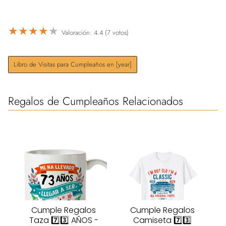
★
★
★
★
★
Valoración: 4.4 (7 votos)
Libro de Visitas para Cumpleaños en [year]
Regalos de Cumpleaños Relacionados
Cumple Regalos
Cumple Regalos
Taza 7️⃣3️⃣ AÑOS -
Camiseta 7️⃣3️⃣