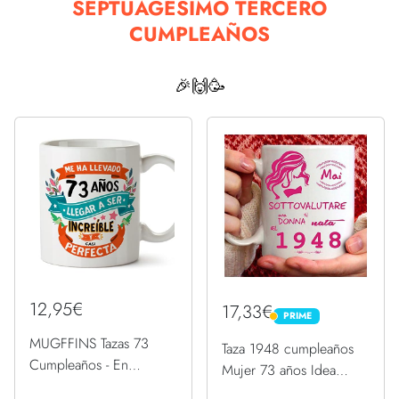
SEPTUAGÉSIMO TERCERO
CUMPLEAÑOS
🎉🙌🥳
12,95€
17,33€
PRIME
PRIME
MUGFFINS Tazas 73
Taza 1948 cumpleaños
Cumpleaños - En
Mujer 73 años Idea
Español - Me ha llevado
regalo Nunca subestimar