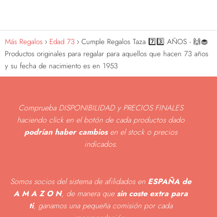
Más Regalos
Edad 73
Cumple Regalos Taza 7️⃣3️⃣ AÑOS - 🙌🧁
Productos originales para regalar para aquellos que hacen 73 años
y su fecha de nacimiento es en 1953
Comprueba DISPONIBILIDAD y PRECIOS FINALES
haciendo click en el botón de cada productos dado
podrían haber cambios
en el stock o precios
indicados
.
Somos socios del sistema de afilidados en
ESPAÑA de
A M A Z O N
, de manera que
sin coste extra para
ti
, ganamos una pequeña comisión por cada