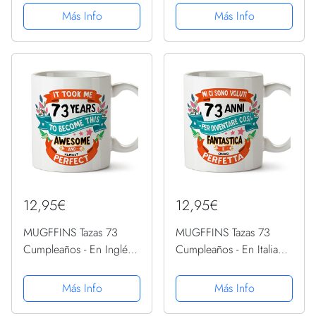
73 años llegar a ser
una mujer nacida en
Más Info
Más Info
increíble - 11 oz - Regalo
1948
original y divertido
12,95€
12,95€
MUGFFINS Tazas 73
MUGFFINS Tazas 73
Cumpleaños - En Inglés -
Cumpleaños - En Italiano
It took me 73 years to
- Mi ci sono voluti 73
become perfect - 11 oz -
anni per diventare cosi
Más Info
Más Info
Regalo original y
fantastico - 11 oz -