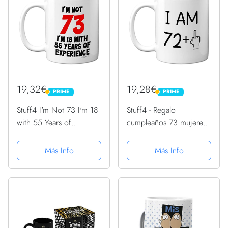
19,32€
19,28€
PRIME
PRIME
PRIME
PRIME
Stuff4 I'm Not 73 I'm 18
Stuff4 - Regalo
with 55 Years of
cumpleaños 73 mujeres
Experience, tazas
hombres, taza grosera,
cerámica 11 oz, aptas
dedo medio, regalos
Más Info
Más Info
lavavajillas, regalos
divertidos, regalo
broma mujeres hombres,
perfecto cumpleaños,
regalos cumpleaños 73
tazas divertidas setenta
mujeres,...
tres...