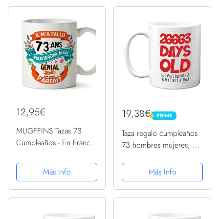
divertido
Regalo original y
divertido
12,95€
19,38€
PRIME
PRIME
MUGFFINS Tazas 73
Taza regalo cumpleaños
Cumpleaños - En Francés
73 hombres mujeres, él,
- Il m'a fallu 73 ans pour
26663 días edad,
devenir aussi geniale - 11
divertida adultos, setenta
Más Info
Más Info
oz - Regalo original y
tres setenta tercer regalo
divertido
feliz cumpleaños papá,
mamá, abuela,...