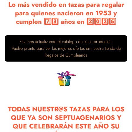
Lo más vendido en tazas para regalar
para quienes nacieron en 1953 y
cumplen 7️⃣3️⃣ años en 2️⃣0️⃣2️⃣6️⃣
Estamos actualizando el catálogo de estos productos.
Vuelve pronto para ver las mejores ofertas en nuestra tienda de
Regalos de Cumpleaños
TODAS NUESTR@S TAZAS PARA LOS
QUE YA SON SEPTUAGENARIOS Y
QUE CELEBRARÁN ESTE AÑO SU