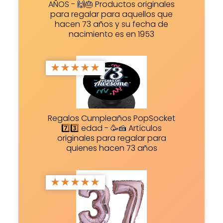
AÑOS - 🙌🎂 Productos originales
para regalar para aquellos que
hacen 73 años y su fecha de
nacimiento es en 1953
★
★
★
★
★
Regalos Cumpleaños PopSocket
7️⃣3️⃣ edad - 🥳🍰 Artículos
originales para regalar para
quienes hacen 73 años
★
★
★
★
★