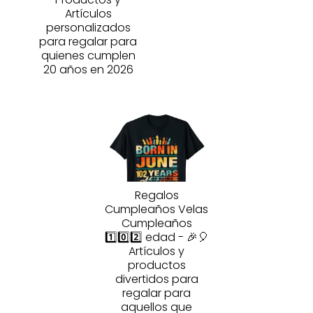
Artículos
personalizados
para regalar para
quienes cumplen
20 años en 2026
Regalos
Cumpleaños Velas
Cumpleaños
1️⃣0️⃣2️⃣ edad - 🎉🎈
Artículos y
productos
divertidos para
regalar para
aquellos que