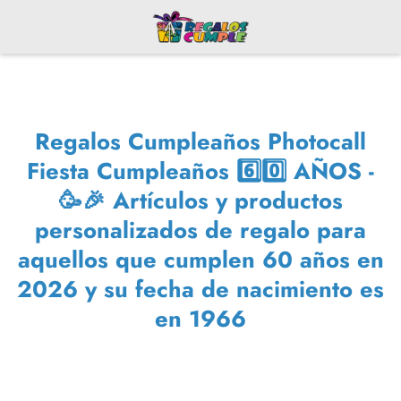
Regalos Cumpleaños Photocall
Fiesta Cumpleaños 6️⃣0️⃣ AÑOS -
🥳🎉 Artículos y productos
personalizados de regalo para
aquellos que cumplen 60 años en
2026 y su fecha de nacimiento es
en 1966