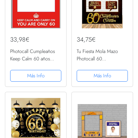
33,98€
34,75€
Photocall Cumpleaños
Tu Fiesta Mola Mazo
Keep Calm 60 años
Photocall 60
Eventos Fiestas
Cumpleaños 100x100cm|
Cumpleaños o
Detalles Cumpleaños |
Más Info
Más Info
Celebraciones puntuales
Photocall Económico y
| Medidas 100x100cm |
Original | Disfruta de
Ventanas Troqueladas |
Unas Divertidas Fotos
Photocall Divertido...
con Nuestro...