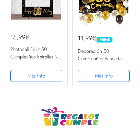
15,99€
11,99€
PRIME
PRIME
Photocall Feliz 50
Decoración 50
Cumpleaños Estrellas 90
Cumpleaños Pancarta
x 90 cm | Regalos para
Grande Feliz 50
Cumpleaños | Photocall
Cumpleaños Español +
Más Info
Más Info
Económico y Original |
15pcs Globos Photocall
Ideas para Regalos |
50 Cumpleaños Fiesta
Regalos Personalizados...
Cartel Oro Negro