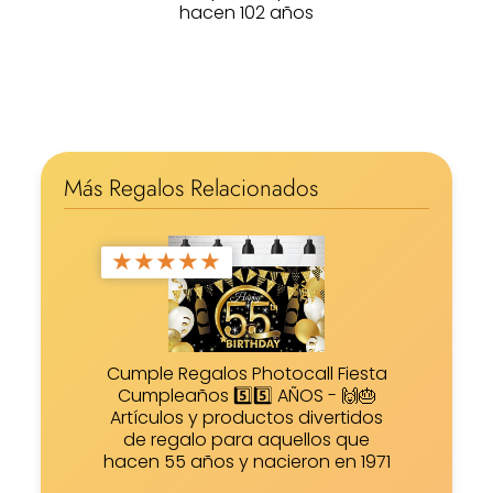
hacen 102 años
Más Regalos Relacionados
★
★
★
★
★
Cumple Regalos Photocall Fiesta
Cumpleaños 5️⃣5️⃣ AÑOS - 🙌🎂
Artículos y productos divertidos
de regalo para aquellos que
hacen 55 años y nacieron en 1971