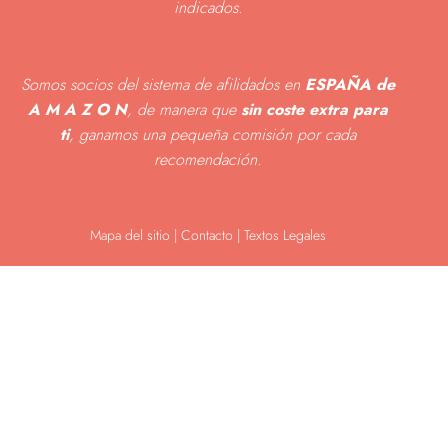
indicados
.
Somos socios del sistema de afilidados en
ESPAÑA de
A M A Z O N
, de manera que
sin coste extra para
ti
, ganamos una pequeña comisión por cada
recomendación.
Mapa del sitio
|
Contacto | Textos Legales