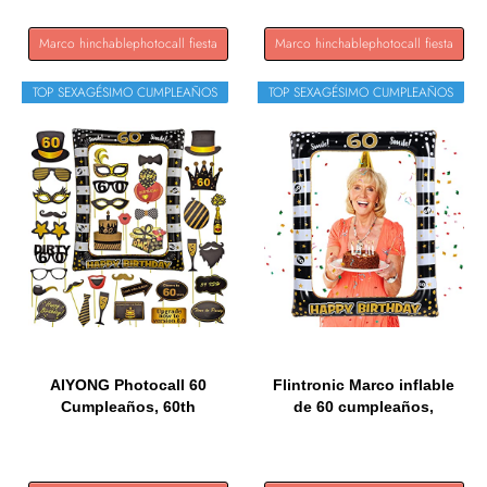
Marco hinchablephotocall fiesta
Marco hinchablephotocall fiesta
TOP SEXAGÉSIMO CUMPLEAÑOS
TOP SEXAGÉSIMO CUMPLEAÑOS
AIYONG Photocall 60
Flintronic Marco inflable
Cumpleaños, 60th
de 60 cumpleaños,
Cumpleaños...
marco...