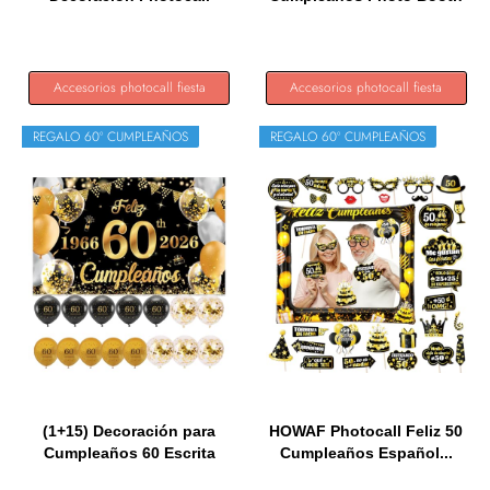
Pancarta...
Props, 35...
Accesorios photocall fiesta
Accesorios photocall fiesta
REGALO 60º CUMPLEAÑOS
REGALO 60º CUMPLEAÑOS
(1+15) Decoración para
HOWAF Photocall Feliz 50
Cumpleaños 60 Escrita
Cumpleaños Español...
en...