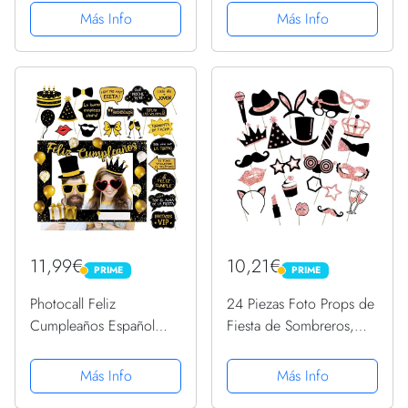
Feliz Cumpleños 70
Fotografía 180×100cm
Más Info
Más Info
Decoración 70 Años
para Fiesta Hippie
Negro Oro Happy
Cumpleaños Años 70
Bithday Fondo Cartel
con15 Globos...
11,99€
10,21€
PRIME
PRIME
PRIME
PRIME
Photocall Feliz
24 Piezas Foto Props de
Cumpleaños Español
Fiesta de Sombreros,
25pcs Foto Props +
DIY Photo Booth
Marco de Fotocol Oro
Props,Accesorios
Más Info
Más Info
para Fiesta Cumpleaños
Photocall para Fiesta