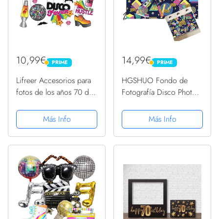
10,99€
14,99€
PRIME
PRIME
PRIME
PRIME
Lifreer Accesorios para
HGSHUO Fondo de
fotos de los años 70 de
Fotografía Disco Photo
los años 70 para fiesta
Booth Cumpleaño
de discoteca, temática
Decoración 70 Años 80
Más Info
Más Info
de bote, 20 unidades,
Años 90 Años Pancarta
accesorios para
Happy Birthday Banner
fotografía, decoración...
Fondo Photocall para
Fiesta de...