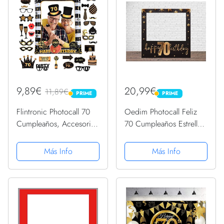
9,89€
20,99€
11,89€
PRIME
PRIME
PRIME
PRIME
Flintronic Photocall 70
Oedim Photocall Feliz
Cumpleaños, Accesorios
70 Cumpleaños Estrellas,
Photocall Cumpleaños,
100x100cm, Eventos o
Marco Inflable de Fotos
Celebraciones puntuales,
Más Info
Más Info
Adornos Accesorios,
Ventana Troquelada,
70th Cumpleaños Photo
Photocall Divertido
Booth Props,...