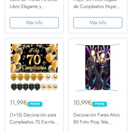
Libro Elegante y
de Cumpleaños Mujer
Refinado Para Celebrar
Hecha En 1972 50 Años
Un Evento Especial |
Camiseta
Más Info
Más Info
Regalos y Decoraciones
de Cumpleaños Para
Hombres y Mujeres |
Gran...
11,99€
10,99€
PRIME
PRIME
PRIME
PRIME
(1+15) Decoración para
Decoración Fiesta Años
Cumpleaños 70 Escrita
80 Foto Prop Tela
en Español 1 Pancarta
Fotomatón Fondo de