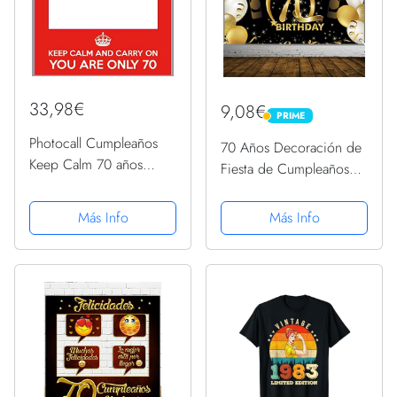
33,98€
9,08€
PRIME
PRIME
Photocall Cumpleaños
70 Años Decoración de
Keep Calm 70 años
Fiesta de Cumpleaños70
Eventos Fiestas
Años Fondo de
Cumpleaños o
Cumpleaños de Oro
Más Info
Más Info
Celebraciones puntuales
Negro,70 Años Banner
| Medidas 100x100cm |
de Fondo de Feliz
Ventanas Troqueladas |
Cumpleaños,Póster de
Photocall Divertido...
Tela Cartel Extra...