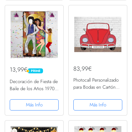
Photocall Frases
Cumpleaños Boda
Graciosas
Comunión Navidad,
(Oro Rosa)
83,99€
13,99€
PRIME
PRIME
Photocall Personalizado
Decoración de Fiesta de
para Bodas en Cartón
Baile de los Años 1970
Coche Rojo 200x150cm
Foto Props Grande para
| Photocall Personalizado
Adornos de Fiesta
Más Info
Más Info
Coche Rojo | Photocall
Temática de Disco
Personalizado
Materiales de Fiesta con
Económico y Original
Cuerdas
|...