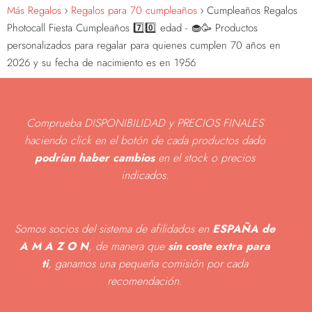
Más Regalos
Regalos para 70 cumpleaños
Cumpleaños Regalos
Photocall Fiesta Cumpleaños 7️⃣0️⃣ edad - 🧁🥳 Productos
personalizados para regalar para quienes cumplen 70 años en
2026 y su fecha de nacimiento es en 1956
Comprueba DISPONIBILIDAD y PRECIOS FINALES
haciendo click en el botón de cada productos dado
podrían haber cambios
en el stock o precios
indicados
.
Somos socios del sistema de afilidados en
ESPAÑA de
A M A Z O N
, de manera que
sin coste extra para
ti
, ganamos una pequeña comisión por cada
recomendación.