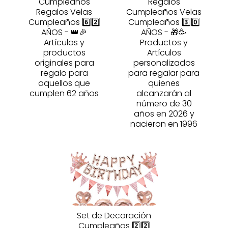
Cumpleaños
Regalos
Regalos Velas
Cumpleaños Velas
Cumpleaños 6️⃣2️⃣
Cumpleaños 3️⃣0️⃣
AÑOS - 👑🎉
AÑOS - 🎁🥳
Artículos y
Productos y
productos
Artículos
originales para
personalizados
regalo para
para regalar para
aquellos que
quienes
cumplen 62 años
alcanzarán al
número de 30
años en 2026 y
nacieron en 1996
Set de Decoración
Cumpleaños 2️⃣2️⃣