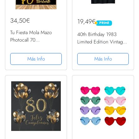
34,50€
19,49€
PRIME
PRIME
Tu Fiesta Mola Mazo
40th Birthday 1983
Photocall 70
Limited Edition Vintage
Cumpleaños 100x100cm|
40 Year Old Women
Detalles Cumpleaños |
Camiseta
Más Info
Más Info
Photocall Económico y
Original | Disfruta de
Unas Divertidas Fotos
con Nuestro...