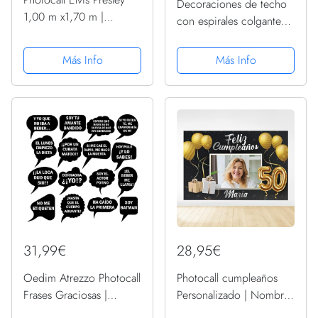
Decoraciones de techo
1,00 m x1,70 m |
con espirales colgantes
Photocall Ideal para
de feliz cumpleaños 16,
Fiestas | Accesorios de
celebración, 16 años,
Más Info
Más Info
Regalo | Photocall
suministros de
Original
decoración de fiesta de
cumpleaños negro y
dorado
31,99€
28,95€
Oedim Atrezzo Photocall
Photocall cumpleaños
Frases Graciosas |
Personalizado | Nombre
Atrezzos Graciosos |
y Edad Personalizado |