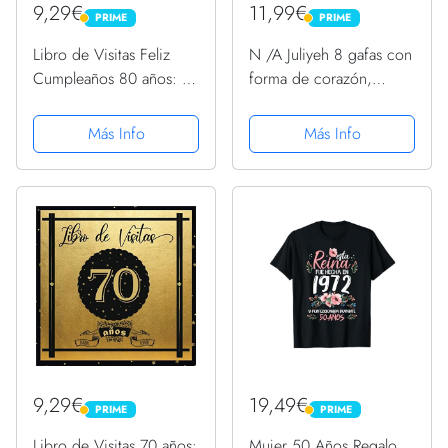
9,29€
11,99€
PRIME
PRIME
PRIME
PRIME
Libro de Visitas Feliz
N /A Juliyeh 8 gafas con
Cumpleaños 80 años: de
forma de corazón,
firmas para dedicatorias,
hippie, retro, para fiestas
recuerdos, felicitaciones
de cumpleaños, para
Más Info
Más Info
y fotos de los invitados.
niños y adultos
Decoración y regalo
original para...
9,29€
19,49€
PRIME
PRIME
PRIME
PRIME
Libro de Visitas 70 años:
Mujer 50 Años Regalo