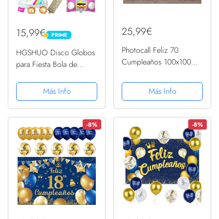
25,99€
15,99€
PRIME
PRIME
Photocall Feliz 70
HGSHUO Disco Globos
Cumpleaños 100x100
para Fiesta Bola de
cm | Regalos para
Disco Globos Foil
Cumpleaños | Photocall
Cumpleaños Decoracion
Más Info
Más Info
Económico y Original |
70 Años 80 Años 90
Ideas para Regalos |
Años Globos de Helio
Regalos Personalizados
Fiesta de Cumpleaños
-8%
-8%
de Cumpleaños
Hip Hop 9 Piezas