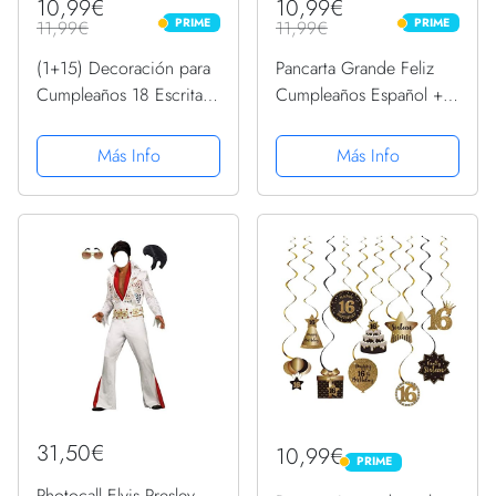
10,99€
10,99€
PRIME
PRIME
11,99€
11,99€
PRIME
PRIME
(1+15) Decoración para
Pancarta Grande Feliz
Cumpleaños 18 Escrita
Cumpleaños Español +
en Español 1 Pancarta
12pcs Globos para
Feliz Cumpleños 18
Decoración Fiesta
Más Info
Más Info
Decoración 18 Años
Cumpleaños Cartel Azul
Azul Oro Happy Bithday
Fondo Cartel con15
Globos...
31,50€
10,99€
PRIME
PRIME
Photocall Elvis Presley