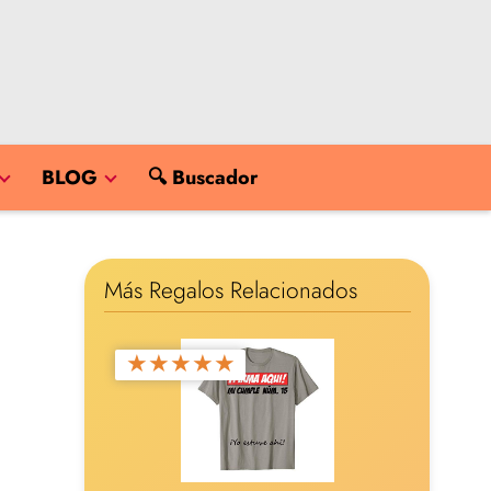
BLOG
🔍 Buscador
Más Regalos Relacionados
★
★
★
★
★