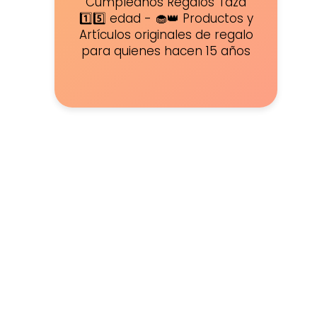
Cumpleaños Regalos Taza
1️⃣5️⃣ edad - 🧁👑 Productos y
Artículos originales de regalo
para quienes hacen 15 años