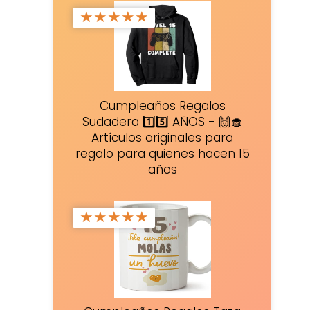
★
★
★
★
★
Cumpleaños Regalos
Sudadera 1️⃣5️⃣ AÑOS - 🙌🧁
Artículos originales para
regalo para quienes hacen 15
años
★
★
★
★
★