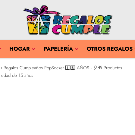
HOGAR
PAPELERÍA
OTROS REGALOS
Regalos Cumpleaños PopSocket 1️⃣5️⃣ AÑOS - 🎈🎁 Productos
la edad de 15 años