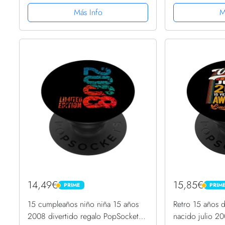
Más Info
M
14,49€
15,85€
PRIME
PRIM
PRIME
PRIME
15 cumpleaños niño niña 15 años
Retro 15 años d
2008 divertido regalo PopSockets
nacido julio 2