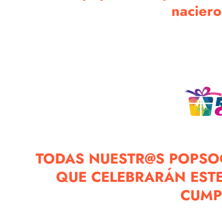
nacier
TODAS NUESTR@S POPSOC
QUE CELEBRARÁN EST
CUMP