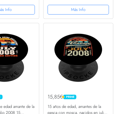
Grip Intercambiable
15 cumpleaños PopSockets
PopGrip Intercambiable
ás Info
Más Info
15,85€
E
PRIME
PRIME
de edad amante de la
15 años de edad, amantes de la
ulio 2008 15
pesca con mosca, nacidos en julio