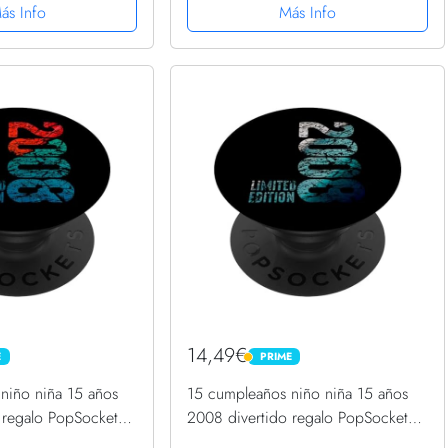
ás Info
Más Info
14,49€
E
PRIME
PRIME
niño niña 15 años
15 cumpleaños niño niña 15 años
 regalo PopSockets
2008 divertido regalo PopSockets
ambiable
PopGrip Intercambiable