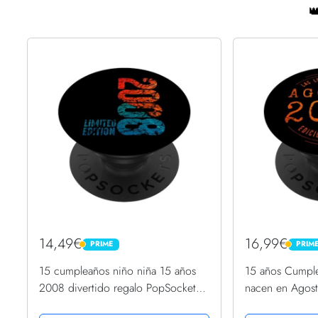

14,49€
16,99€
PRIME
PRIM
PRIME
PRIME
15 cumpleaños niño niña 15 años
15 años Cumple
2008 divertido regalo PopSockets
nacen en Agos
PopGrip Intercambiable
PopSockets Pop