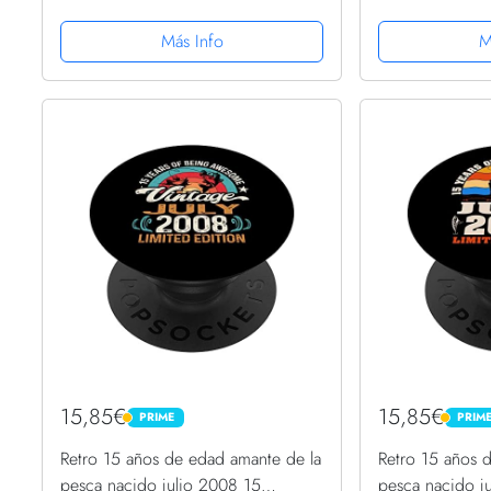
PopGrip Intercambiable
PopSockets Pop
Más Info
M
15,85€
15,85€
PRIME
PRIM
PRIME
PRIME
Retro 15 años de edad amante de la
Retro 15 años 
pesca nacido julio 2008 15
pesca nacido j