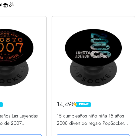
🧁🎉
14,49€
E
PRIME
PRIME
años Las Leyendas
15 cumpleaños niño niña 15 años
to de 2007
2008 divertido regalo PopSockets
Grip Intercambiable
PopGrip Intercambiable