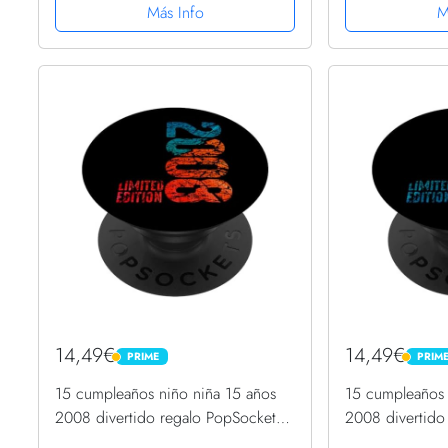
Más Info
M
14,49€
14,49€
PRIME
PRIM
PRIME
PRIME
15 cumpleaños niño niña 15 años
15 cumpleaños 
2008 divertido regalo PopSockets
2008 divertido
PopGrip Intercambiable
PopGrip Interc