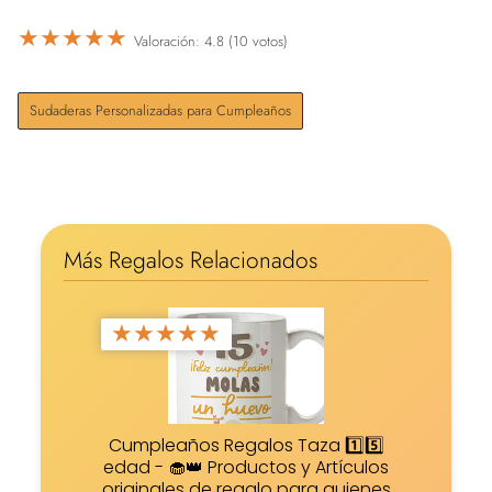
★
★
★
★
★
Valoración: 4.8 (10 votos)
Sudaderas Personalizadas para Cumpleaños
Más Regalos Relacionados
★
★
★
★
★
Cumpleaños Regalos Taza 1️⃣5️⃣
edad - 🧁👑 Productos y Artículos
originales de regalo para quienes