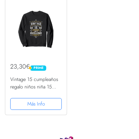
23,30€
PRIME
PRIME
Vintage 15 cumpleaños
regalo niños niña 15
años de edad
adolescente 2007
Más Info
Sudadera