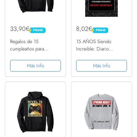
33,90€
8,02€
PRIME
PRIME
PRIME
PRIME
Regalos de 15
15 AÑOS Siendo
cumpleaños para
Increible: Diario
jugadores en línea nivel
Cuaderno de Notas ,
15 cumpleaños
Regalos Cumpleaños
Más Info
Más Info
desbloqueado Sudadera
niñas chico 15 años ,
con Capucha
Apuntes o Agenda ,
Regalos Adolescentes
Originales Cumpleaños