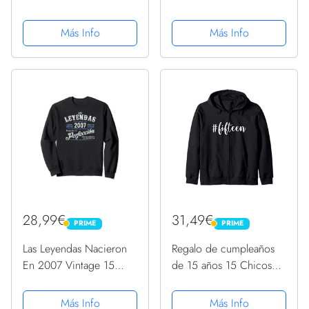
años Regalos 2006
Chicas Sudadera
Sudadera con Capucha
Más Info
Más Info
28,99€
31,49€
PRIME
PRIME
PRIME
PRIME
Las Leyendas Nacieron
Regalo de cumpleaños
En 2007 Vintage 15
de 15 años 15 Chicos
Cumpleaños Sudadera
Chicas Sudadera con
Capucha
Más Info
Más Info