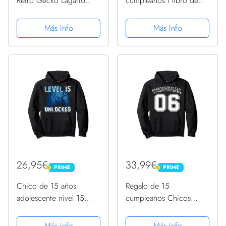
Retro Gecko Lagarto
cumpleaños I libro de
Geco Chicas Niña
visitas Sudadera con
Sudadera con Capucha
Capucha
Más Info
Más Info
26,95€
33,99€
PRIME
PRIME
PRIME
PRIME
Chico de 15 años
Regalo de 15
adolescente nivel 15
cumpleaños Chicos
Jugador de juego
Chicas Original Nacido
Sudadera con Capucha
2006 Sudadera con
Más Info
Más Info