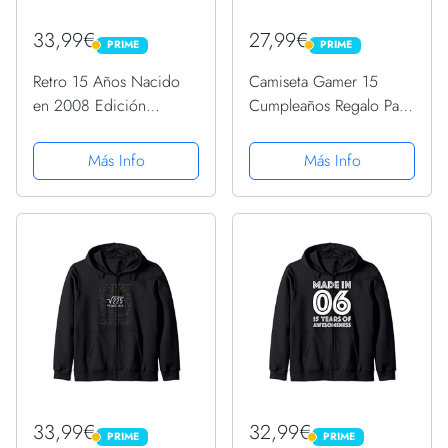
33,99€
27,99€
PRIME
PRIME
PRIME
PRIME
Retro 15 Años Nacido
Camiseta Gamer 15
en 2008 Edición
Cumpleaños Regalo Para
Limitada 15 Cumpleaños
Niños 15 Años Sudadera
Sudadera con Capucha
con Capucha
Más Info
Más Info
33,99€
32,99€
PRIME
PRIME
PRIME
PRIME