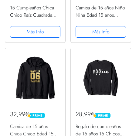
15 Cumpleaños Chica
Camisa de 15 años Niño
Chico Raíz Cuadrada
Niña Edad 15 años
225 = 15 Años
Regalo 2006 Sudadera
Sudadera con Capucha
con Capucha
Más Info
Más Info
32,99€
28,99€
PRIME
PRIME
PRIME
PRIME
Camisa de 15 años
Regalo de cumpleaños
Chica Chico Edad 15
de 15 años 15 Chicos