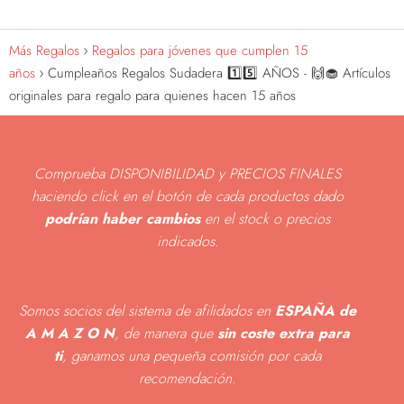
Más Regalos
Regalos para jóvenes que cumplen 15
años
Cumpleaños Regalos Sudadera 1️⃣5️⃣ AÑOS - 🙌🧁 Artículos
originales para regalo para quienes hacen 15 años
Comprueba DISPONIBILIDAD y PRECIOS FINALES
haciendo click en el botón de cada productos dado
podrían haber cambios
en el stock o precios
indicados
.
Somos socios del sistema de afilidados en
ESPAÑA de
A M A Z O N
, de manera que
sin coste extra para
ti
, ganamos una pequeña comisión por cada
recomendación.