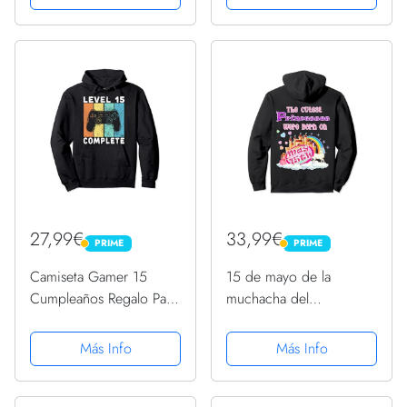
27,99€
33,99€
PRIME
PRIME
PRIME
PRIME
Camiseta Gamer 15
15 de mayo de la
Cumpleaños Regalo Para
muchacha del
Niños 15 Años Sudadera
cumpleaños linda
con Capucha
princesa del Sudadera
Más Info
Más Info
con Capucha