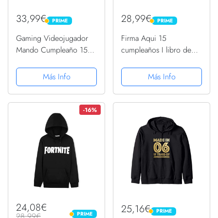
33,99€
28,99€
PRIME
PRIME
PRIME
PRIME
Gaming Videojugador
Firma Aqui 15
Mando Cumpleaño 15
cumpleaños I libro de
Aniversario Gaming
visitas Sudadera
Sudadera con Capucha
Más Info
Más Info
-16%
24,08€
25,16€
PRIME
PRIME
PRIME
28,99€
PRIME