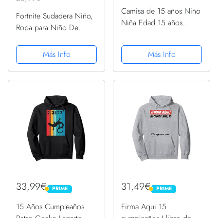
Camisa de 15 años Niño
Fortnite Sudadera Niño,
Niña Edad 15 años
Ropa para Niño De
Regalos 2006 Sudadera
Videojuego, Sudadera
con Capucha
con Capucha para
Más Info
Más Info
Niños, Gamer Regalos 7-
15 Años (11-12 años,
Negro)
33,99€
31,49€
PRIME
PRIME
PRIME
PRIME
15 Años Cumpleaños
Firma Aqui 15