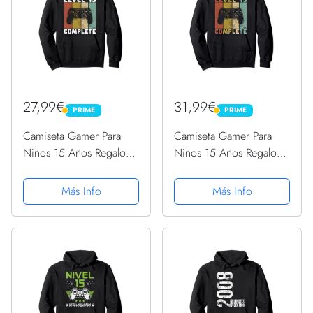
27,99€
31,99€
PRIME
PRIME
PRIME
PRIME
Camiseta Gamer Para
Camiseta Gamer Para
Niños 15 Años Regalo
Niños 15 Años Regalo
15 Cumpleaños
15 Cumpleaños
Sudadera con Capucha
Sudadera con Capucha
Más Info
Más Info