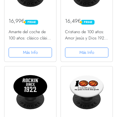
16,99€
16,49€
PRIME
PRIME
PRIME
PRIME
Amante del coche de
Cristiano de 100 años:
100 años: clásico clásico
Amor Jesús y Dios 1922
clásico 1922 100
100 cumpleaños
cumpleaños PopSockets
PopSockets PopGrip
Más Info
Más Info
PopGrip Intercambiable
Intercambiable