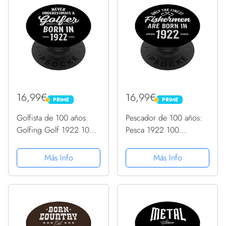
16,99€
16,99€
PRIME
PRIME
PRIME
PRIME
Golfista de 100 años:
Pescador de 100 años:
Golfing Golf 1922 100
Pesca 1922 100
cumpleaños PopSockets
cumpleaños PopSockets
PopGrip Intercambiable
PopGrip Intercambiable
Más Info
Más Info