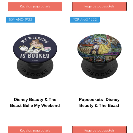
Regalos popsockets
Regalos popsockets
TOP AÑO 1922
TOP AÑO 1922
Disney Beauty & The
Popsockets- Disney
Beast Belle My Weekend
Beauty & The Beast
Is...
Stained...
Regalos popsockets
Regalos popsockets