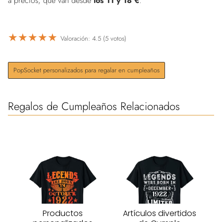
a precios, que van desde
los 11 y 18 €
.
★
★
★
★
★
Valoración: 4.5 (5 votos)
PopSocket personalizados para regalar en cumpleaños
Regalos de Cumpleaños Relacionados
Productos
Artículos divertidos