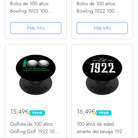
Bolos de 100 años:
Bolos de 100 años:
Bowling 1922 100
Bowling 1922 100
cumpleaños PopSockets
cumpleaños PopSockets
PopGrip Intercambiable
PopGrip Intercambiable
Más Info
Más Info
15,49€
16,49€
PRIME
PRIME
PRIME
PRIME
Golfista de 100 años:
100 años de edad:
Golfing Golf 1922 100
amante del tatuaje 1922