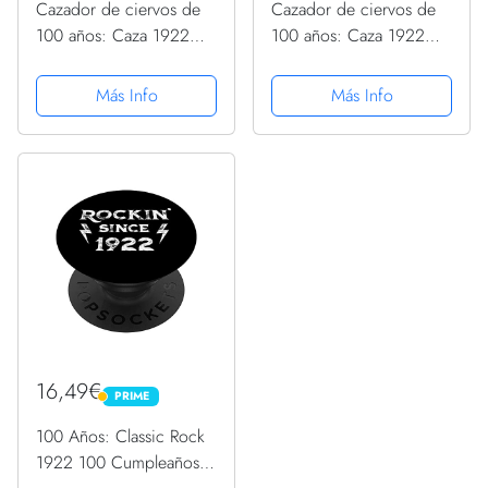
Cazador de ciervos de
Cazador de ciervos de
100 años: Caza 1922
100 años: Caza 1922
100 cumpleaños
100 cumpleaños
PopSockets PopGrip
PopSockets PopGrip
Más Info
Más Info
Intercambiable
Intercambiable
16,49€
PRIME
PRIME
100 Años: Classic Rock
1922 100 Cumpleaños