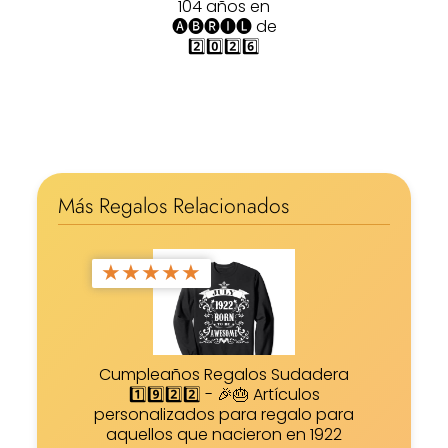
104 años en
🅐🅑🅡🅘🅛 de
2️⃣0️⃣2️⃣6️⃣
Más Regalos Relacionados
★
★
★
★
★
Cumpleaños Regalos Sudadera
1️⃣9️⃣2️⃣2️⃣ - 🎉🎂 Artículos
personalizados para regalo para
aquellos que nacieron en 1922