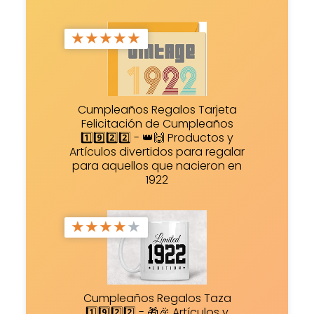
★
★
★
★
★
Cumpleaños Regalos Tarjeta
Felicitación de Cumpleaños
1️⃣9️⃣2️⃣2️⃣ - 👑🙌 Productos y
Artículos divertidos para regalar
para aquellos que nacieron en
1922
★
★
★
★
★
Cumpleaños Regalos Taza
1️⃣9️⃣2️⃣2️⃣ - 🎁🎉 Artículos y