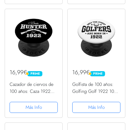
16,99€
16,99€
PRIME
PRIME
PRIME
PRIME
Cazador de ciervos de
Golfista de 100 años:
100 años: Caza 1922
Golfing Golf 1922 100
100 cumpleaños
cumpleaños PopSockets
PopSockets PopGrip
PopGrip Intercambiable
Más Info
Más Info
Intercambiable