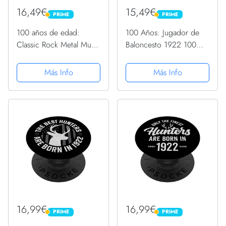
16,49€
15,49€
PRIME
PRIME
PRIME
PRIME
100 años de edad:
100 Años: Jugador de
Classic Rock Metal Music
Baloncesto 1922 100
1922 100 cumpleaños
Cumpleaños PopSockets
PopSockets PopGrip
PopGrip Intercambiable
Más Info
Más Info
Intercambiable
16,99€
16,99€
PRIME
PRIME
PRIME
PRIME