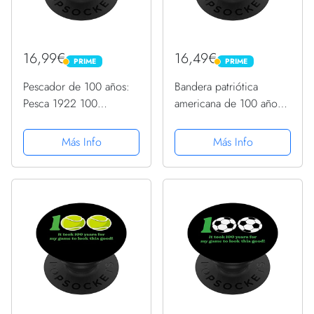
16,99€
16,49€
PRIME
PRIME
PRIME
PRIME
Pescador de 100 años:
Bandera patriótica
Pesca 1922 100
americana de 100 años
cumpleaños PopSockets
de edad 1922 100
PopGrip Intercambiable
cumpleaños PopSockets
Más Info
Más Info
PopGrip Intercambiable