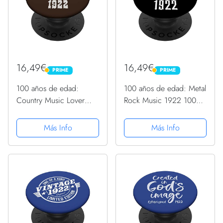
16,49€
16,49€
PRIME
PRIME
PRIME
PRIME
100 años de edad:
100 años de edad: Metal
Country Music Lover
Rock Music 1922 100
1922 100 cumpleaños
cumpleaños PopSockets
PopSockets PopGrip
PopGrip Intercambiable
Más Info
Más Info
Intercambiable