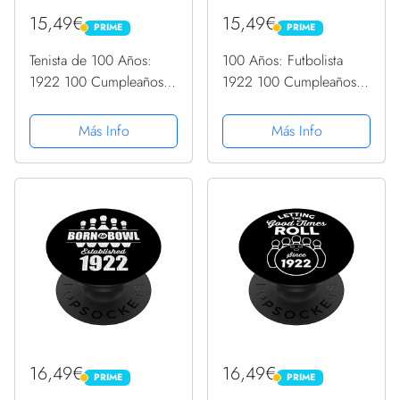
15,49€
15,49€
PRIME
PRIME
PRIME
PRIME
Tenista de 100 Años:
100 Años: Futbolista
1922 100 Cumpleaños
1922 100 Cumpleaños
PopSockets PopGrip
PopSockets PopGrip
Intercambiable
Intercambiable
Más Info
Más Info
16,49€
16,49€
PRIME
PRIME
PRIME
PRIME