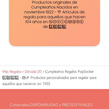
Productos originales de
Cumpleaños Nacidos en
noviembre 1922 - 🎊 Artículos de
regalo para aquellos que hacen
104 años en ⓃⓄⓋⒾⒺⓂⒷⓇⒺ
de 2️⃣0️⃣2️⃣6️⃣
Más Regalos
Década 20
Cumpleaños Regalos PopSocket
1️⃣9️⃣2️⃣2️⃣ - 🎂🎉 Productos personalizados para regalar para
aquellos que nacieron en 1922
Comprueba DISPONIBILIDAD y PRECIOS FINALES