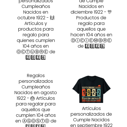
personalizados
de Cumple
Cumpleaños
Nacidos en
Nacidos en
diciembre 1922 - 🎊
octubre 1922 - 🙌
Productos de
Artículos y
regalo para
productos para
aquellos que
regalo para
hacen 104 años en
quienes cumplen
ⒹⒾⒸⒾⒺⓂⒷⓇⒺ
104 años en
de 2️⃣0️⃣2️⃣6️⃣
ⓄⒸⓉⓊⒷⓇⒺ de
2️⃣0️⃣2️⃣6️⃣
Regalos
personalizados
Cumpleaños
Nacidos en agosto
1922 - 🎂 Artículos
para regalar para
Artículos
aquellos que
personalizados de
cumplen 104 años
Cumple Nacidos
en ⒶⒼⓄⓈⓉⓄ de
en septiembre 1922
2️⃣0️⃣2️⃣6️⃣