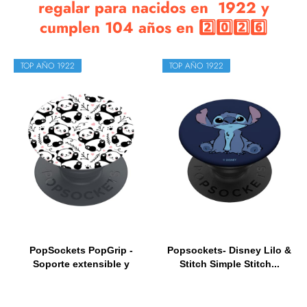
regalar para nacidos en 1922 y
cumplen 104 años en 2️⃣0️⃣2️⃣6️⃣
TOP AÑO 1922
TOP AÑO 1922
PopSockets PopGrip -
Popsockets- Disney Lilo &
Soporte extensible y
Stitch Simple Stitch...
agarre...