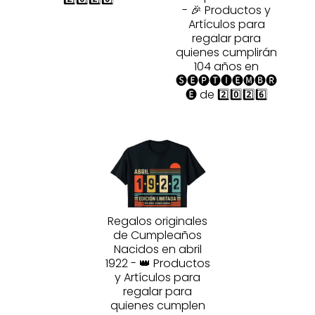
- 🎉 Productos y
Artículos para
regalar para
quienes cumplirán
104 años en
🅢🅔🅟🅣🅘🅔🅜🅑🅡
🅔 de 2️⃣0️⃣2️⃣6️⃣
Regalos originales
de Cumpleaños
Nacidos en abril
1922 - 👑 Productos
y Artículos para
regalar para
quienes cumplen