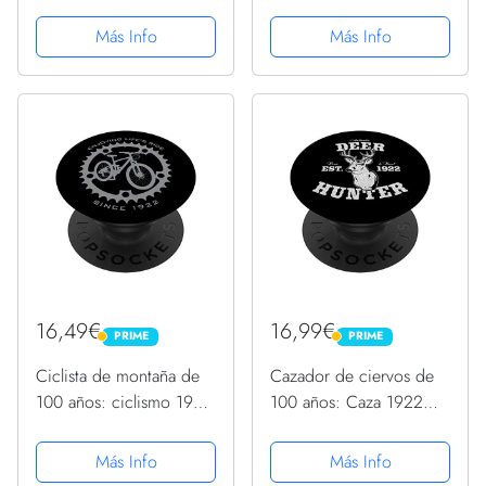
cumpleaños PopSockets
100 cumpleaños
PopGrip Intercambiable
PopSockets PopGrip
Más Info
Más Info
Intercambiable
16,49€
16,99€
PRIME
PRIME
PRIME
PRIME
Ciclista de montaña de
Cazador de ciervos de
100 años: ciclismo 1922
100 años: Caza 1922
100 cumpleaños
100 cumpleaños
PopSockets PopGrip
PopSockets PopGrip
Más Info
Más Info
Intercambiable
Intercambiable