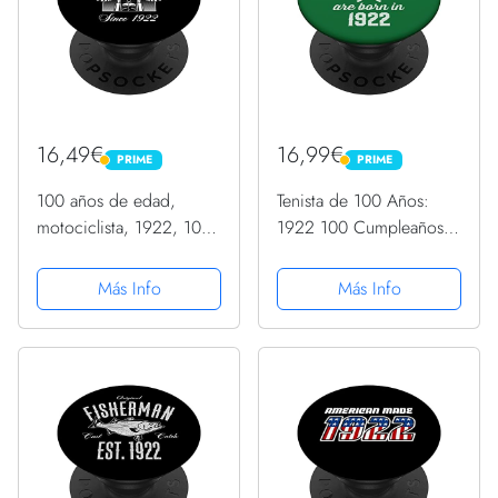
16,49€
16,99€
PRIME
PRIME
PRIME
PRIME
100 años de edad,
Tenista de 100 Años:
motociclista, 1922, 100
1922 100 Cumpleaños
cumpleaños PopSockets
PopSockets PopGrip
PopGrip Intercambiable
Intercambiable
Más Info
Más Info