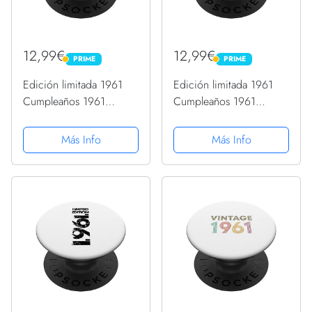
12,99€
12,99€
PRIME
PRIME
PRIME
PRIME
Edición limitada 1961
Edición limitada 1961
Cumpleaños 1961
Cumpleaños 1961
Vintage 1961
Vintage 1961
PopSockets PopGrip
PopSockets PopGrip
Más Info
Más Info
Intercambiable
Intercambiable