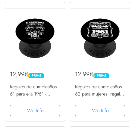
Teléfonos y Tabletas
12,99€
12,99€
PRIME
PRIME
PRIME
PRIME
Regalos de cumpleaños
Regalos de cumpleaños
61 para ella 1961 -
62 para mujeres, regalo
Regalo de cumpleaños
de cumpleaños para él
para él PopSockets
1961 PopSockets
Más Info
Más Info
PopGrip Intercambiable
PopGrip Intercambiable