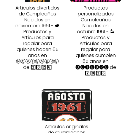
Artículos divertidos
Productos
de Cumpleaños
personalizados
Nacidos en
Cumpleaños
noviembre 1961 - 👑
Nacidos en
Productos y
octubre 1961 - 🥳
Artículos para
Productos y
regalar para
Artículos para
quienes hacen 65
regalar para
años en
quienes cumplen
ⓃⓄⓋⒾⒺⓂⒷⓇⒺ
65 años en
de 2️⃣0️⃣2️⃣6️⃣
🅞🅒🅣🅤🅑🅡🅔 de
2️⃣0️⃣2️⃣6️⃣
Artículos originales
de Cumpleaños