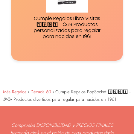
Cumple Regalos Libro Visitas
1️⃣9️⃣6️⃣1️⃣ - 🥳🍰 Productos
personalizados para regalar
para nacidos en 1961
Más Regalos
Década 60
Cumple Regalos PopSocket 1️⃣9️⃣6️⃣1️⃣ -
🎉🥳 Productos divertidos para regalar para nacidos en 1961
Comprueba DISPONIBILIDAD y PRECIOS FINALES
haciendo click en el botón de cada productos dado