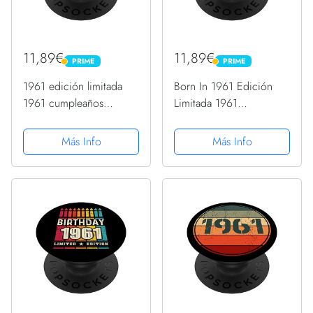
11,89€
11,89€
PRIME
PRIME
PRIME
PRIME
1961 edición limitada
Born In 1961 Edición
1961 cumpleaños
Limitada 1961
Popsocket para mujeres
Cumpleaños Popsocket
y hombres PopSockets
1961 PopSockets
Más Info
Más Info
PopGrip Intercambiable
PopGrip Intercambiable