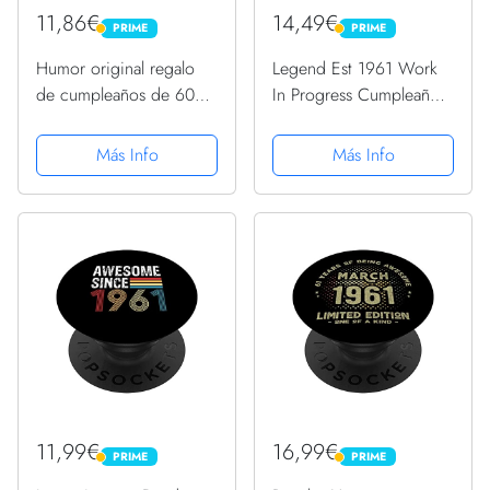
11,86€
14,49€
PRIME
PRIME
PRIME
PRIME
Humor original regalo
Legend Est 1961 Work
de cumpleaños de 60
In Progress Cumpleaños
años Hombre 1961
(Solo Volver) PopSockets
PopSockets PopGrip
PopGrip Intercambiable
Más Info
Más Info
Intercambiable
11,99€
16,99€
PRIME
PRIME
PRIME
PRIME