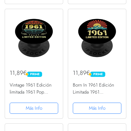
11,89€
11,89€
PRIME
PRIME
PRIME
PRIME
Vintage 1961 Edición
Born In 1961 Edición
limitada 1961 Pop
Limitada 1961
Socket 1961
Cumpleaños Popsockets
Cumpleaños PopSockets
1961 PopSockets
Más Info
Más Info
PopGrip Intercambiable
PopGrip Intercambiable