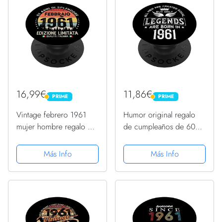
16,99€
11,86€
PRIME
PRIME
PRIME
PRIME
Vintage febrero 1961
Humor original regalo
mujer hombre regalo 61
de cumpleaños de 60
años cumpleaños
años Hombre 1961
PopSockets PopGrip
PopSockets PopGrip
Más Info
Más Info
Intercambiable
Intercambiable