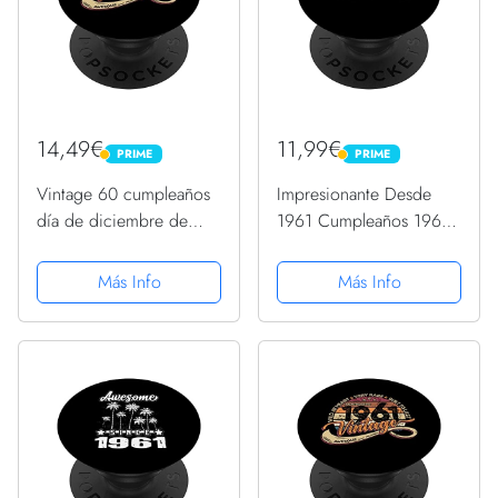
14,49€
11,99€
PRIME
PRIME
PRIME
PRIME
Vintage 60 cumpleaños
Impresionante Desde
día de diciembre de
1961 Cumpleaños 1961
1961 Enhorabuena
Vintage 1961
PopSockets PopGrip
PopSockets PopGrip
Más Info
Más Info
Intercambiable
Intercambiable