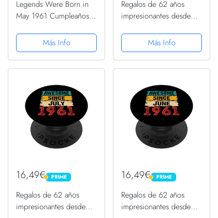
Legends Were Born in
Regalos de 62 años
May 1961 Cumpleaños
impresionantes desde
PopSockets PopGrip
septiembre de 1961 para
Intercambiable
62 cumpleaños
Más Info
Más Info
PopSockets PopGrip
Intercambiable
16,49€
16,49€
PRIME
PRIME
PRIME
PRIME
Regalos de 62 años
Regalos de 62 años
impresionantes desde
impresionantes desde