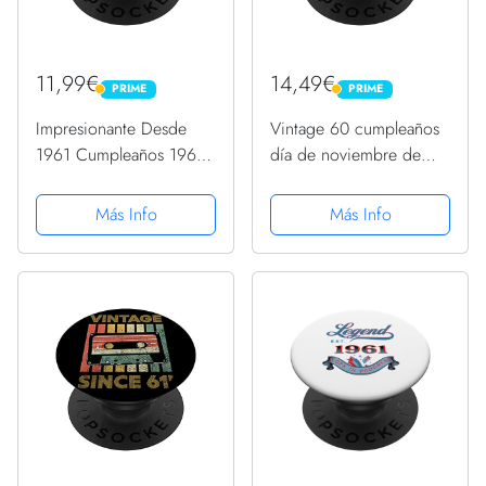
11,99€
14,49€
PRIME
PRIME
PRIME
PRIME
Impresionante Desde
Vintage 60 cumpleaños
1961 Cumpleaños 1961
día de noviembre de
Vintage 1961
1961 Enhorabuena
PopSockets PopGrip
PopSockets PopGrip
Más Info
Más Info
Intercambiable
Intercambiable