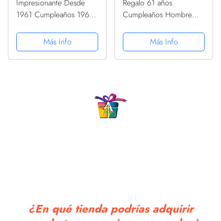
Impresionante Desde
Regalo 61 años
1961 Cumpleaños 1961
Cumpleaños Hombre
Vintage 1961
Mujer - Marzo 1961
PopSockets PopGrip
PopSockets PopGrip
Más Info
Más Info
Intercambiable
Intercambiable
¿En qué tienda podrías adquirir