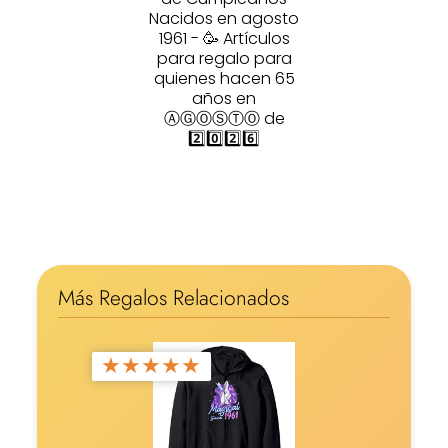
Nacidos en agosto
1961 - 🥳 Artículos
para regalo para
quienes hacen 65
años en
ⒶⒼⓄⓈⓉⓄ de
2️⃣0️⃣2️⃣6️⃣
Más Regalos Relacionados
★
★
★
★
★