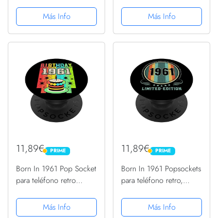
Cumpleaños Pop Socket
cumpleaños Pop Sockets
1961 PopSockets
1961 PopSockets
Más Info
Más Info
PopGrip Intercambiable
PopGrip Intercambiable
11,89€
11,89€
PRIME
PRIME
PRIME
PRIME
Born In 1961 Pop Socket
Born In 1961 Popsockets
para teléfono retro
para teléfono retro,
divertido cumpleaños
divertido cumpleaños de
1961 PopSockets
1961 PopSockets
Más Info
Más Info
PopGrip Intercambiable
PopGrip Intercambiable