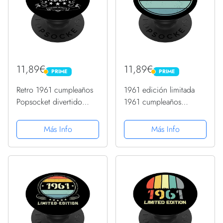
11,89€
11,89€
PRIME
PRIME
PRIME
PRIME
Retro 1961 cumpleaños
1961 edición limitada
Popsocket divertido
1961 cumpleaños
1961 cumpleaños
Popsocket para hombres
regalos 1961 PopSockets
y mujeres PopSockets
Más Info
Más Info
PopGrip Intercambiable
PopGrip Intercambiable