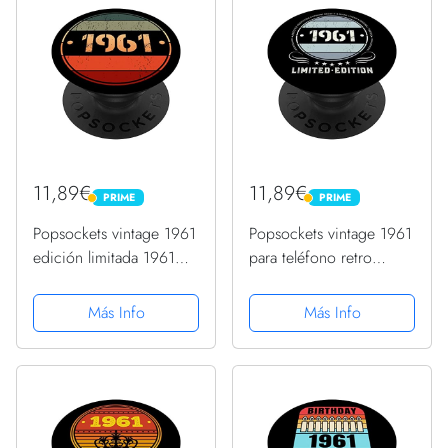
11,89€
11,89€
PRIME
PRIME
PRIME
PRIME
Popsockets vintage 1961
Popsockets vintage 1961
edición limitada 1961
para teléfono retro
cumpleaños 1961
divertido cumpleaños
PopSockets PopGrip
1961 PopSockets
Más Info
Más Info
Intercambiable
PopGrip Intercambiable