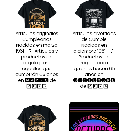
Artículos originales
Artículos divertidos
Cumpleaños
de Cumple
Nacidos en marzo
Nacidos en
1961 - 🎊 Artículos y
diciembre 1961 - 🎉
productos de
Productos de
regalo para
regalo para
aquellos que
quienes hacen 65
cumplirán 65 años
años en
en 🅼🅰🆁🆉🅾 de
🅓🅘🅒🅘🅔🅜🅑🅡🅔
2️⃣0️⃣2️⃣6️⃣
de 2️⃣0️⃣2️⃣6️⃣