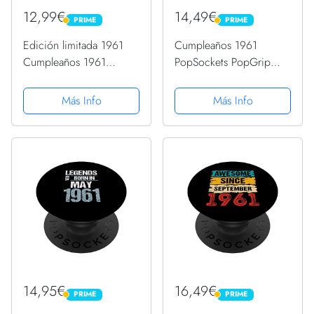
12,99€
14,49€
PRIME
PRIME
PRIME
PRIME
Edición limitada 1961
Cumpleaños 1961
Cumpleaños 1961
PopSockets PopGrip
Vintage 1961
Intercambiable
PopSockets PopGrip
Más Info
Más Info
Intercambiable
14,95€
16,49€
PRIME
PRIME
PRIME
PRIME