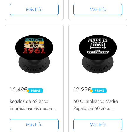
julio de 1961 62
junio de 1961 62
cumpleaños PopSockets
cumpleaños PopSockets
Más Info
Más Info
PopGrip Intercambiable
PopGrip Intercambiable
16,49€
12,99€
PRIME
PRIME
PRIME
PRIME
Regalos de 62 años
60 Cumpleaños Madre
impresionantes desde
Regalo de 60 años
mayo de 1961 para 62
Mujer 1961 PopSockets
cumpleaños PopSockets
PopGrip: Agarre
Más Info
Más Info
PopGrip Intercambiable
intercambiable para