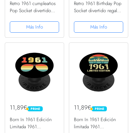
Retro 1961 cumpleaños
Retro 1961 Birthday Pop
Pop Socket divertido
Socket divertido regalo
1961 cumpleaños 1961
de cumpleaños 1961
PopSockets PopGrip
1961 PopSockets
Más Info
Más Info
Intercambiable
PopGrip Intercambiable
11,89€
11,89€
PRIME
PRIME
PRIME
PRIME
Born In 1961 Edición
Born In 1961 Edición
Limitada 1961
limitada 1961