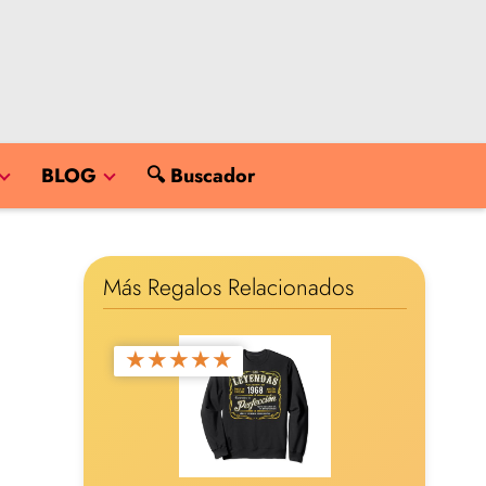
BLOG
🔍 Buscador
Más Regalos Relacionados
★
★
★
★
★