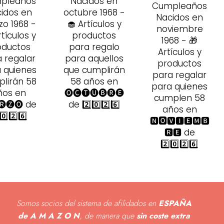
pleaños
Nacidos en
Cumpleaños
idos en
octubre 1968 -
Nacidos en
o 1968 -
🧁 Artículos y
noviembre
rtículos y
productos
1968 - 🎁
oductos
para regalo
Artículos y
 regalar
para aquellos
productos
 quienes
que cumplirán
para regalar
lirán 58
58 años en
para quienes
ños en
🅞🅒🅣🅤🅑🅡🅔
cumplen 58
🅡🅩🅞 de
de 2️⃣0️⃣2️⃣6️⃣
años en
0️⃣2️⃣6️⃣
🅽🅾🆅🅸🅴🅼🅱
🆁🅴 de
2️⃣0️⃣2️⃣6️⃣
Somos socios del sistema de afilidados en
ESPAÑA
de A M A Z O N
, de manera que
sin coste extra