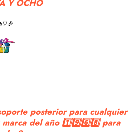
A Y OCHO
🎈🎉
oporte posterior para cualquier
marca del año 1️⃣9️⃣6️⃣8️⃣ para