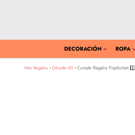
DECORACIÓN
ROPA
Más Regalos
Década 60
Cumple Regalos PopSocket 1️⃣9️