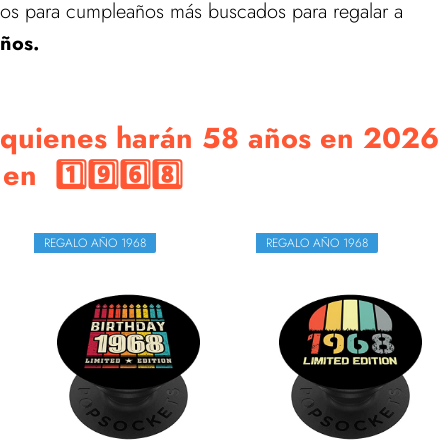
ulos para cumpleaños más buscados para regalar a
ños.
 quienes harán 58 años en 2026
en 1️⃣9️⃣6️⃣8️⃣
REGALO AÑO 1968
REGALO AÑO 1968