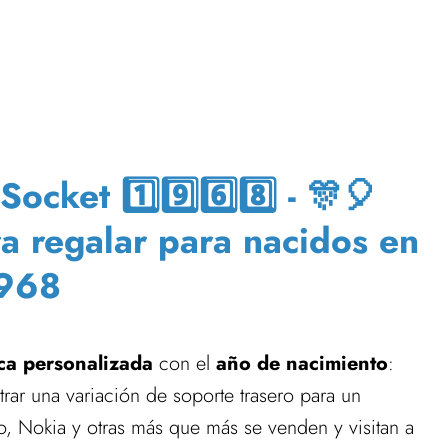
cket 1️⃣9️⃣6️⃣8️⃣ - 🎊🎈
ra regalar para nacidos en
968
ca
personalizada
con el
año de nacimiento
:
rar una variación de soporte trasero para un
, Nokia y otras más que más se venden y visitan a