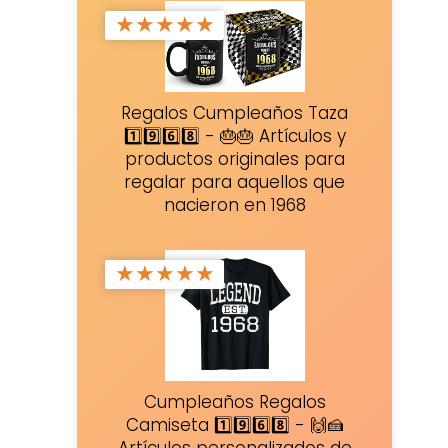
★
★
★
★
★
Regalos Cumpleaños Taza
1️⃣9️⃣6️⃣8️⃣ - 🎂🎂 Artículos y
productos originales para
regalar para aquellos que
nacieron en 1968
★
★
★
★
★
Cumpleaños Regalos
Camiseta 1️⃣9️⃣6️⃣8️⃣ - 🙌🍰