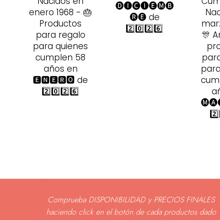
Nacidos en
Cum
🅓🅘🅒🅘🅔🅜🅑
enero 1968 - 🎂
Nac
🅡🅔 de
Productos
marz
2️⃣0️⃣2️⃣6️⃣
para regalo
🎊 A
para quienes
pr
cumplen 58
para
años en
para
🅴🅽🅴🆁🅾 de
cump
2️⃣0️⃣2️⃣6️⃣
a
🅜🅐
2️⃣
Comprueba DISPONIBILIDAD y PRECIOS FINALES
haciendo click en el botón de cada productos dado