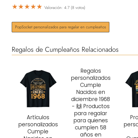
★
★
★
★
★
Valoración: 4.7 (8 votos)
PopSocket personalizados para regalar en cumpleaños
Regalos de Cumpleaños Relacionados
Regalos
personalizados
Cumple
Nacidos en
diciembre 1968
- 🙌 Productos
para regalar
Artículos
Pr
para quienes
personalizados
perso
cumplen 58
Cumple
años en