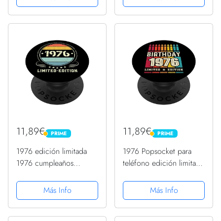
PopGrip Intercambiable
PopGrip Intercambiable
11,89€
11,89€
PRIME
PRIME
PRIME
PRIME
1976 edición limitada
1976 Popsocket para
1976 cumpleaños
teléfono edición limitada
Popsocket para mujeres
1976 cumpleaños 1976
y hombres PopSockets
PopSockets PopGrip
Más Info
Más Info
PopGrip Intercambiable
Intercambiable