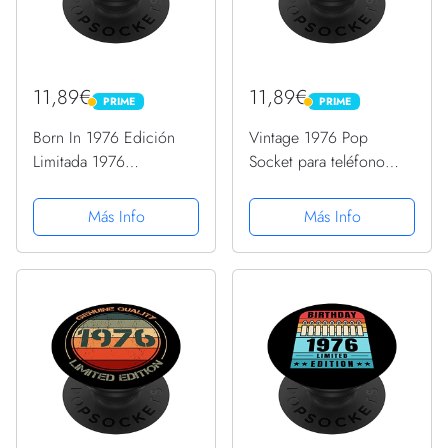
11,89€
11,89€
PRIME
PRIME
PRIME
PRIME
Born In 1976 Edición
Vintage 1976 Pop
Limitada 1976
Socket para teléfono
Cumpleaños Pop
retro divertido
Sockets 1976
cumpleaños 1976
Más Info
Más Info
PopSockets PopGrip
PopSockets PopGrip
Intercambiable
Intercambiable