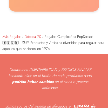
Más Regalos
Década 70
Regalos Cumpleaños PopSocket
1️⃣9️⃣7️⃣6️⃣ - 🎂🎊 Productos y Artículos divertidos para regalar para
aquellos que nacieron en 1976
Comprueba DISPONIBILIDAD y PRECIOS FINALES
haciendo click en el botón de cada productos dado
podrían haber cambios
en el stock o precios
indicados
.
Somos socios del sistema de afilidados en
ESPAÑA de