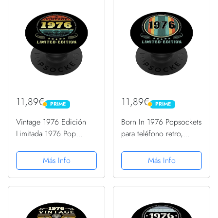
11,89€
11,89€
PRIME
PRIME
PRIME
PRIME
Vintage 1976 Edición
Born In 1976 Popsockets
Limitada 1976 Pop
para teléfono retro,
Socket 1976
divertido cumpleaños de
Cumpleaños PopSockets
1976 PopSockets
Más Info
Más Info
PopGrip Intercambiable
PopGrip Intercambiable