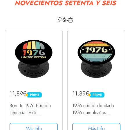
NOVECIENTOS SETENTA Y SEIS
🎈🥳🎂
11,89€
11,89€
PRIME
PRIME
PRIME
PRIME
Born In 1976 Edición
1976 edición limitada
Limitada 1976
1976 cumpleaños
Cumpleaños Popsocket
Popsocket para hombres
1976 PopSockets
y mujeres PopSockets
Más Info
Más Info