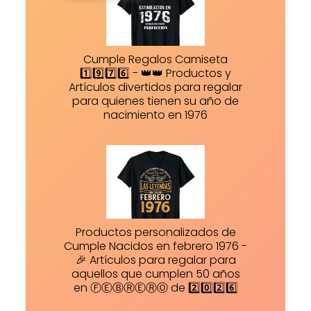
Cumple Regalos Camiseta
1️⃣9️⃣7️⃣6️⃣ - 👑👑 Productos y
Artículos divertidos para regalar
para quienes tienen su año de
nacimiento en 1976
Productos personalizados de
Cumple Nacidos en febrero 1976 -
🎉 Artículos para regalar para
aquellos que cumplen 50 años
en ⒻⒺⒷⓇⒺⓇⓄ de 2️⃣0️⃣2️⃣6️⃣