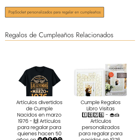
PopSocket personalizados para regalar en cumpleaños
Regalos de Cumpleaños Relacionados
Artículos divertidos
Cumple Regalos
de Cumple
Libro Visitas
Nacidos en marzo
1️⃣9️⃣7️⃣6️⃣ - 🧁🍰
1976 - 🙌 Artículos
Artículos
para regalar para
personalizados
quienes hacen 50
para regalar para
años en 🅜🅐🅡🅩🅞
nacidos en 1976