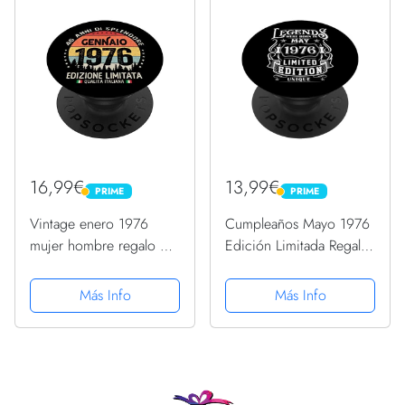
16,99€
13,99€
PRIME
PRIME
PRIME
PRIME
Vintage enero 1976
Cumpleaños Mayo 1976
mujer hombre regalo 46
Edición Limitada Regalo
años cumpleaños
Legend May PopSockets
PopSockets PopGrip
PopGrip Intercambiable
Más Info
Más Info
Intercambiable