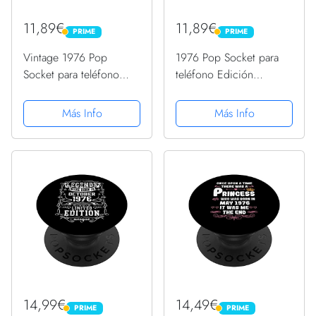
11,89€
11,89€
PRIME
PRIME
PRIME
PRIME
Vintage 1976 Pop
1976 Pop Socket para
Socket para teléfono
teléfono Edición
divertido retro 1976
Limitada 1976
cumpleaños PopSockets
Cumpleaños PopSockets
Más Info
Más Info
PopGrip Intercambiable
PopGrip Intercambiable
14,99€
14,49€
PRIME
PRIME
PRIME
PRIME