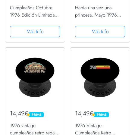
Cumpleaños Octubre
Había una vez una
1976 Edición Limitada
princesa. Mayo 1976
Regalo Used Vintage
Cumpleaños PopSockets
PopSockets PopGrip
PopGrip Intercambiable
Más Info
Más Info
Intercambiable
14,49€
14,49€
PRIME
PRIME
PRIME
PRIME
1976 vintage
1976 Vintage
cumpleaños retro regalos
Cumpleaños Retro