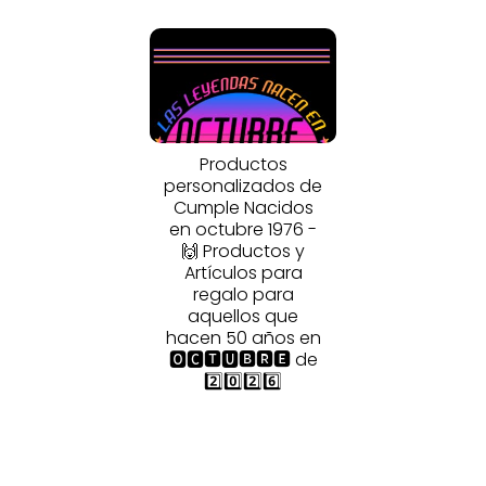
Productos
personalizados de
Cumple Nacidos
en octubre 1976 -
🙌 Productos y
Artículos para
regalo para
aquellos que
hacen 50 años en
🅾🅲🆃🆄🅱🆁🅴 de
2️⃣0️⃣2️⃣6️⃣