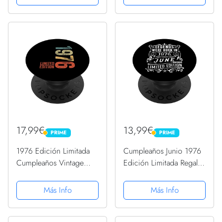
Intercambiable
Intercambiable
17,99€
13,99€
PRIME
PRIME
PRIME
PRIME
1976 Edición Limitada
Cumpleaños Junio 1976
Cumpleaños Vintage
Edición Limitada Regalo
Limited Edition
Legend June PopSockets
PopSockets PopGrip
PopGrip Intercambiable
Más Info
Más Info
Intercambiable