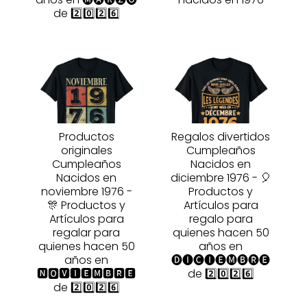
de 2️⃣0️⃣2️⃣6️⃣
Productos
Regalos divertidos
originales
Cumpleaños
Cumpleaños
Nacidos en
Nacidos en
diciembre 1976 - 🎈
noviembre 1976 -
Productos y
🎊 Productos y
Artículos para
Artículos para
regalo para
regalar para
quienes hacen 50
quienes hacen 50
años en
años en
🅓🅘🅒🅘🅔🅜🅑🅡🅔
🅽🅾🆅🅸🅴🅼🅱🆁🅴
de 2️⃣0️⃣2️⃣6️⃣
de 2️⃣0️⃣2️⃣6️⃣