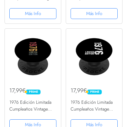
para hombres mujeres
Edición Limitada
70s 80s PopSockets
Hombres Mujer Regalo
Más Info
Más Info
PopGrip Intercambiable
PopSockets PopGrip
Intercambiable
17,99€
17,99€
PRIME
PRIME
PRIME
PRIME
1976 Edición Limitada
1976 Edición Limitada
Cumpleaños Vintage
Cumpleaños Vintage
Limited Edition
Limited Edition
PopSockets PopGrip
PopSockets PopGrip
Más Info
Más Info