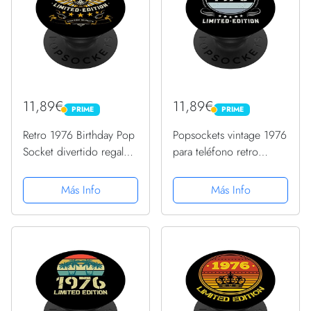
11,89€
11,89€
PRIME
PRIME
PRIME
PRIME
Retro 1976 Birthday Pop
Popsockets vintage 1976
Socket divertido regalo
para teléfono retro
de cumpleaños 1976
divertido cumpleaños
1976 PopSockets
1976 PopSockets
Más Info
Más Info
PopGrip Intercambiable
PopGrip Intercambiable