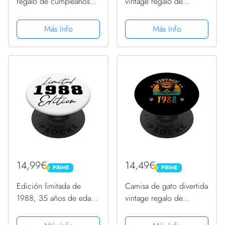
regalo de cumpleaños
vintage regalo de
para hombres y mujeres
cumpleaños 1988
de 35 años PopSockets
hombres mujeres 35
Más Info
Más Info
PopGrip Intercambiable
años PopSockets
PopGrip Intercambiable
14,99€
14,49€
PRIME
PRIME
PRIME
PRIME
Edición limitada de
Camisa de gato divertida
1988, 35 años de edad,
vintage regalo de
hombres y mujeres, 35
cumpleaños 1988
cumpleaños PopSockets
hombres mujeres 35