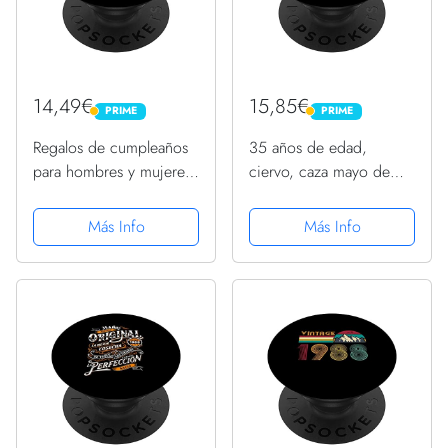
14,49€
15,85€
PRIME
PRIME
PRIME
PRIME
Regalos de cumpleaños
35 años de edad,
para hombres y mujeres
ciervo, caza mayo de
de 35 años, vintage
1988, vintage, 35
impresionante desde
cumpleaños PopSockets
Más Info
Más Info
1988 PopSockets
PopGrip Intercambiable
PopGrip Intercambiable