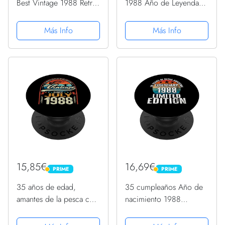
Best Vintage 1988 Retro
1988 Año de Leyendas,
Hombre Mujer
cumpleaños PopSockets
PopSockets PopGrip
PopGrip Intercambiable
Más Info
Más Info
Intercambiable
15,85€
16,69€
PRIME
PRIME
PRIME
PRIME
35 años de edad,
35 cumpleaños Año de
amantes de la pesca con
nacimiento 1988
mosca, nacidos en julio
Edición limitada
de 1988, 35
PopSockets PopGrip