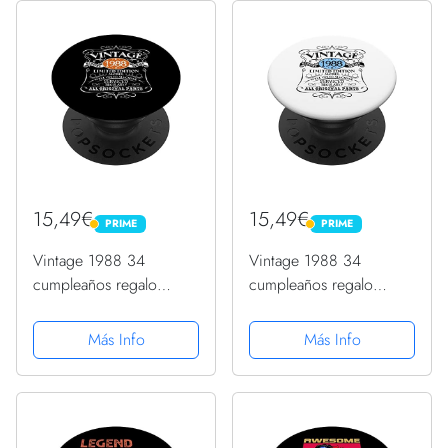
15,49€
15,49€
PRIME
PRIME
PRIME
PRIME
Vintage 1988 34
Vintage 1988 34
cumpleaños regalo
cumpleaños regalo
hombres mujeres diseño
hombres mujeres diseño
original PopSockets
original PopSockets
Más Info
Más Info
PopGrip Intercambiable
PopGrip Intercambiable