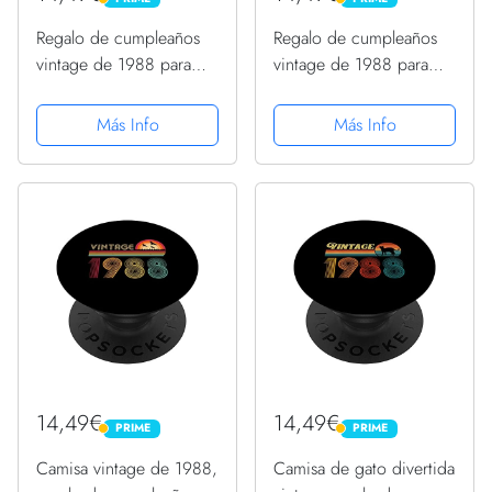
PRIME
PRIME
Regalo de cumpleaños
Regalo de cumpleaños
vintage de 1988 para
vintage de 1988 para
hombres y mujeres,
hombres y mujeres,
palma retro de 35 años
palma retro de 35 años
Más Info
Más Info
PopSockets PopGrip
PopSockets PopGrip
Intercambiable
Intercambiable
14,49€
14,49€
PRIME
PRIME
PRIME
PRIME
Camisa vintage de 1988,
Camisa de gato divertida