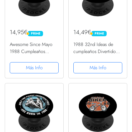
14,95€
14,49€
PRIME
PRIME
PRIME
PRIME
Awesome Since Mayo
1988 32nd Ideas de
1988 Cumpleaños
cumpleaños Divertido
Hombre Mujer
Perfectamente
PopSockets PopGrip
Envejecido Vintage
Más Info
Más Info
Intercambiable
1988 PopSockets
PopGrip Intercambiable