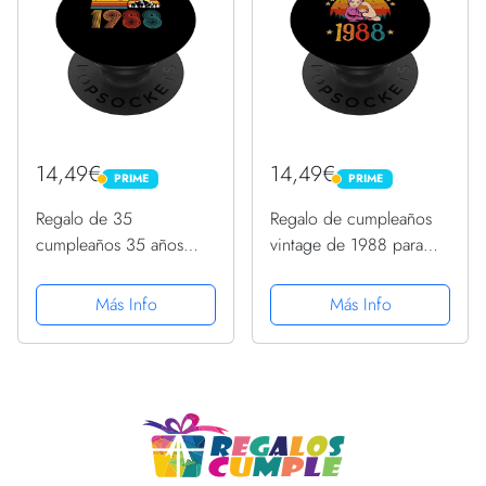
14,49€
14,49€
PRIME
PRIME
PRIME
PRIME
Regalo de 35
Regalo de cumpleaños
cumpleaños 35 años
vintage de 1988 para
hombres mujeres retro
mujeres, divertido regalo
vintage 1988
de 35 años PopSockets
Más Info
Más Info
PopSockets PopGrip
PopGrip Intercambiable
Intercambiable