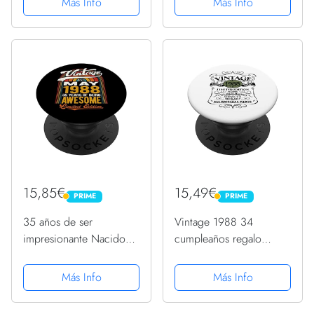
Más Info
Más Info
cumpleaños PopSockets
Intercambiable
PopGrip Intercambiable
15,85€
15,49€
PRIME
PRIME
PRIME
PRIME
35 años de ser
Vintage 1988 34
impresionante Nacido
cumpleaños regalo
en mayo de 1988,
hombres mujeres diseño
cumpleaños número 35
original PopSockets
Más Info
Más Info
PopSockets PopGrip
PopGrip Intercambiable
Intercambiable