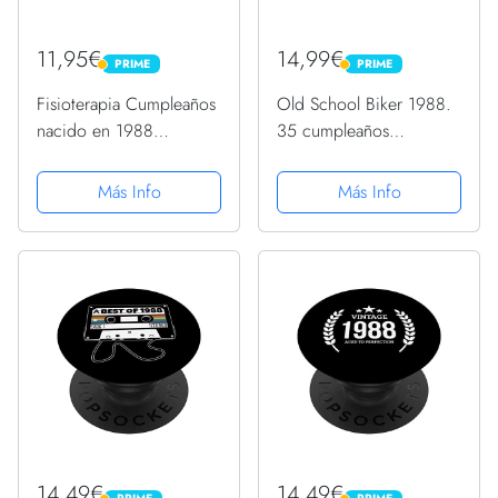
11,95€
14,99€
PRIME
PRIME
PRIME
PRIME
Fisioterapia Cumpleaños
Old School Biker 1988.
nacido en 1988
35 cumpleaños
Quiropráctico
PopSockets PopGrip
PopSockets PopGrip
Intercambiable
Más Info
Más Info
Intercambiable
14,49€
14,49€