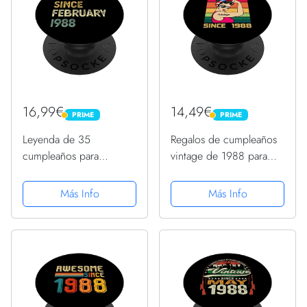
16,99€
14,49€
PRIME
PRIME
PRIME
PRIME
Leyenda de 35
Regalos de cumpleaños
cumpleaños para
vintage de 1988 para
hombres y mujeres
mujeres de 35 años
desde febrero de 1988
nacidas en 1988
Más Info
Más Info
PopSockets PopGrip
PopSockets PopGrip
Intercambiable
Intercambiable