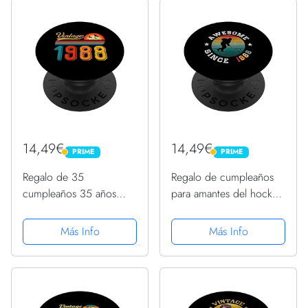
14,49€
14,49€
PRIME
PRIME
PRIME
PRIME
Regalo de 35
Regalo de cumpleaños
cumpleaños 35 años
para amantes del hockey
hombres mujeres retro
de 35 años
vintage 1988
impresionante desde
Más Info
Más Info
PopSockets PopGrip
1988 PopSockets
Intercambiable
PopGrip Intercambiable