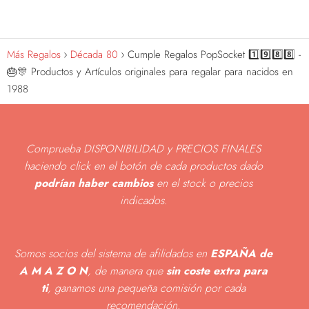
Más Regalos
Década 80
Cumple Regalos PopSocket 1️⃣9️⃣8️⃣8️⃣ -
🎂🎊 Productos y Artículos originales para regalar para nacidos en
1988
Comprueba DISPONIBILIDAD y PRECIOS FINALES
haciendo click en el botón de cada productos dado
podrían haber cambios
en el stock o precios
indicados
.
Somos socios del sistema de afilidados en
ESPAÑA de
A M A Z O N
, de manera que
sin coste extra para
ti
, ganamos una pequeña comisión por cada
recomendación.