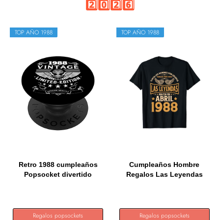
2️⃣0️⃣2️⃣6️⃣
TOP AÑO 1988
TOP AÑO 1988
Retro 1988 cumpleaños
Cumpleaños Hombre
Popsocket divertido
Regalos Las Leyendas
1988...
Abril 1988...
Regalos popsockets
Regalos popsockets