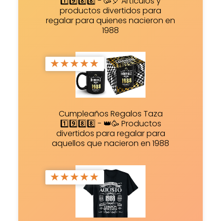
1️⃣9️⃣8️⃣8️⃣ - 🥳🎈 Artículos y
productos divertidos para
regalar para quienes nacieron en
1988
★
★
★
★
★
Cumpleaños Regalos Taza
1️⃣9️⃣8️⃣8️⃣ - 👑🥳 Productos
divertidos para regalar para
aquellos que nacieron en 1988
★
★
★
★
★