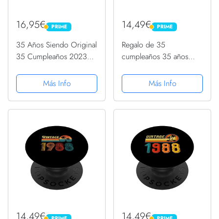
16,95€
14,49€
PRIME
PRIME
PRIME
PRIME
35 Años Siendo Original
Regalo de 35
35 Cumpleaños 2023
cumpleaños 35 años
Nacidos En 1988
hombres mujeres retro
PopSockets PopGrip
vintage 1988
Más Info
Más Info
Intercambiable
PopSockets PopGrip
Intercambiable
14,49€
14,49€
PRIME
PRIME