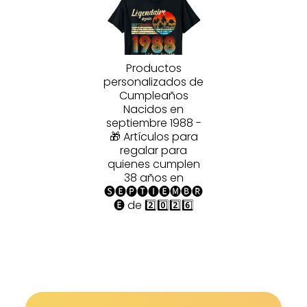
Productos
personalizados de
Cumpleaños
Nacidos en
septiembre 1988 -
🎁 Artículos para
regalar para
quienes cumplen
38 años en
🅢🅔🅟🅣🅘🅔🅜🅑🅡
🅔 de 2️⃣0️⃣2️⃣6️⃣