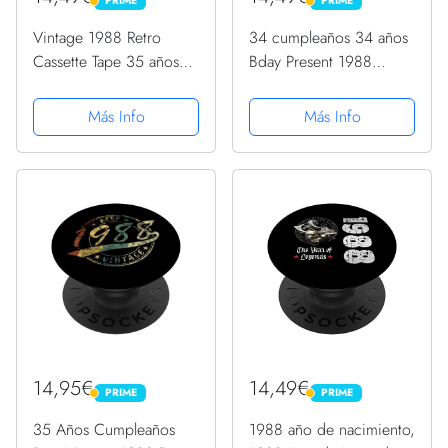
PRIME
PRIME
PRIME
PRIME
Vintage 1988 Retro
34 cumpleaños 34 años
Cassette Tape 35 años
Bday Present 1988
35 cumpleaños
Regalos de cumpleaños
PopSockets PopGrip
PopSockets PopGrip
Más Info
Más Info
Intercambiable
Intercambiable
14,95€
14,49€
PRIME
PRIME
PRIME
PRIME
35 Años Cumpleaños
1988 año de nacimiento,