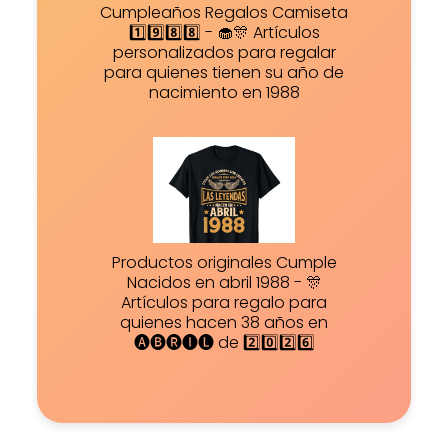
Cumpleaños Regalos Camiseta
1️⃣9️⃣8️⃣8️⃣ - 🧁🎊 Artículos
personalizados para regalar
para quienes tienen su año de
nacimiento en 1988
Productos originales Cumple
Nacidos en abril 1988 - 🎊
Artículos para regalo para
quienes hacen 38 años en
🅐🅑🅡🅘🅛 de 2️⃣0️⃣2️⃣6️⃣