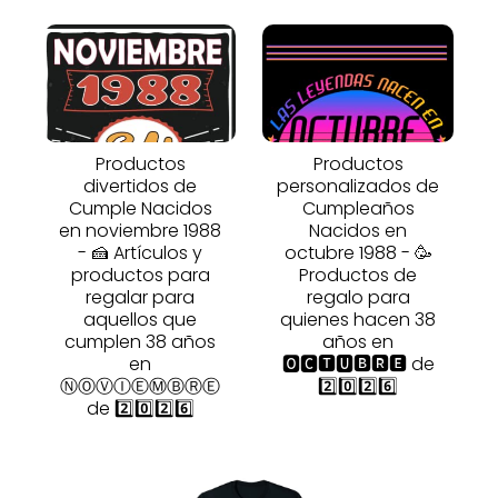
Productos
Productos
divertidos de
personalizados de
Cumple Nacidos
Cumpleaños
en noviembre 1988
Nacidos en
- 🍰 Artículos y
octubre 1988 - 🥳
productos para
Productos de
regalar para
regalo para
aquellos que
quienes hacen 38
cumplen 38 años
años en
en
🅾🅲🆃🆄🅱🆁🅴 de
ⓃⓄⓋⒾⒺⓂⒷⓇⒺ
2️⃣0️⃣2️⃣6️⃣
de 2️⃣0️⃣2️⃣6️⃣