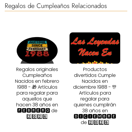
Regalos de Cumpleaños Relacionados
Regalos originales
Productos
Cumpleaños
divertidos Cumple
Nacidos en febrero
Nacidos en
1988 - 🎁 Artículos
diciembre 1988 - 🎊
para regalar para
Artículos para
aquellos que
regalar para
hacen 38 años en
quienes cumplirán
🅵🅴🅱🆁🅴🆁🅾 de
38 años en
2️⃣0️⃣2️⃣6️⃣
🅳🅸🅲🅸🅴🅼🅱🆁🅴
de 2️⃣0️⃣2️⃣6️⃣