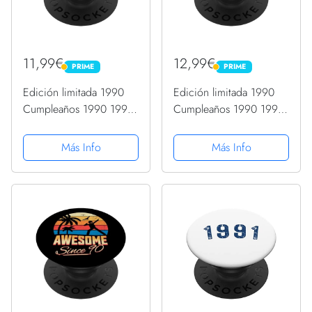
11,99€
12,99€
PRIME
PRIME
PRIME
PRIME
Edición limitada 1990
Edición limitada 1990
Cumpleaños 1990 1990
Cumpleaños 1990 1990
Vintage PopSockets
Vintage PopSockets
PopGrip Intercambiable
PopGrip Intercambiable
Más Info
Más Info