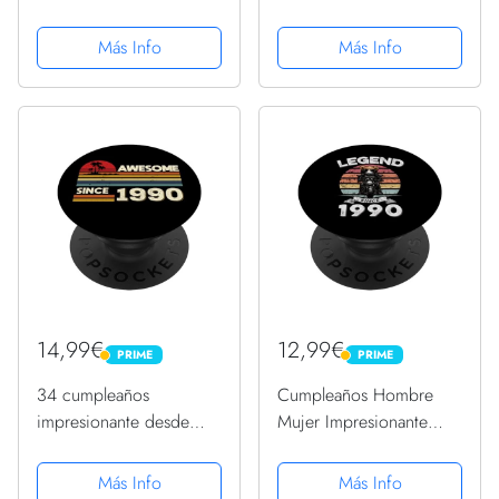
Limited Regalo
para hombres y mujeres
PopSockets PopGrip
PopSockets PopGrip
Más Info
Más Info
Intercambiable
Intercambiable
14,99€
12,99€
PRIME
PRIME
PRIME
PRIME
34 cumpleaños
Cumpleaños Hombre
impresionante desde
Mujer Impresionante
1990 Cumpleaños de 34
Legend Since 1990
años PopSockets
Teddy Bear PopSockets
Más Info
Más Info