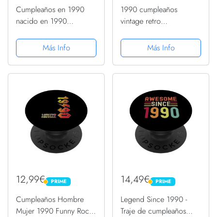
Cumpleaños en 1990
1990 cumpleaños
nacido en 1990
vintage retro
cumpleaños vintage
impresionante desde
1990 PopSockets
febrero de 1990
Más Info
Más Info
PopGrip Intercambiable
PopSockets PopGrip
Intercambiable
12,99€
14,49€
PRIME
PRIME
PRIME
PRIME
Cumpleaños Hombre
Legend Since 1990 -
Mujer 1990 Funny Rock
Traje de cumpleaños