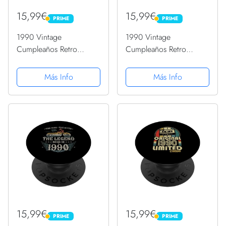
15,99€
15,99€
PRIME
PRIME
PRIME
PRIME
1990 Vintage
1990 Vintage
Cumpleaños Retro
Cumpleaños Retro
Edición Limitada
Edición Limitada
Hombres Mujer
Hombres Mujer
Más Info
Más Info
PopSockets PopGrip
PopSockets PopGrip
Intercambiable
Intercambiable
15,99€
15,99€
PRIME
PRIME
PRIME
PRIME