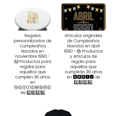
Regalos
Artículos originales
personalizados de
de Cumpleaños
Cumpleaños
Nacidos en abril
Nacidos en
1990 - 🎂 Productos
noviembre 1990 -
y Artículos de
🙌 Productos para
regalo para
regalar para
aquellos que
aquellos que
cumplirán 36 años
cumplen 36 años
en 🅰🅱🆁🅸🅻 de
en
2️⃣0️⃣2️⃣6️⃣
ⓃⓄⓋⒾⒺⓂⒷⓇⒺ
de 2️⃣0️⃣2️⃣6️⃣