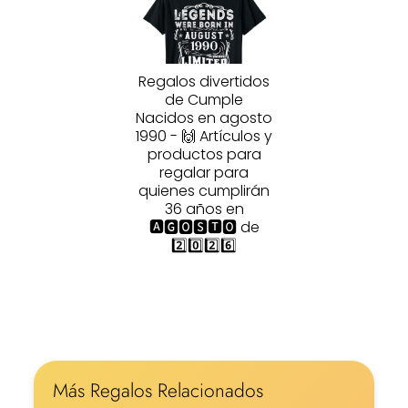
Regalos divertidos
de Cumple
Nacidos en agosto
1990 - 🙌 Artículos y
productos para
regalar para
quienes cumplirán
36 años en
🅰🅶🅾🆂🆃🅾 de
2️⃣0️⃣2️⃣6️⃣
Más Regalos Relacionados