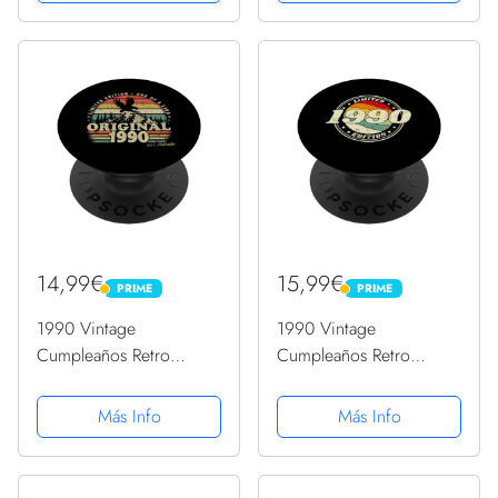
PopSockets PopGrip
PopSockets PopGrip
Intercambiable
Intercambiable
14,99€
15,99€
PRIME
PRIME
PRIME
PRIME
1990 Vintage
1990 Vintage
Cumpleaños Retro
Cumpleaños Retro
Edición Limitada
Edición Limitada
Hombres Mujer
Hombres Mujer
Más Info
Más Info
PopSockets PopGrip
PopSockets PopGrip
Intercambiable
Intercambiable