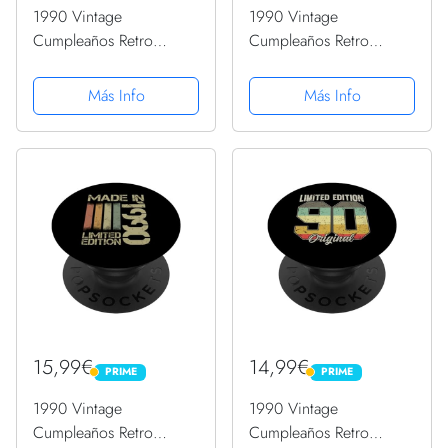
1990 Vintage
1990 Vintage
Cumpleaños Retro
Cumpleaños Retro
Edición Limitada
Edición Limitada
Hombres Mujer
Hombres Mujer
Más Info
Más Info
PopSockets PopGrip
PopSockets PopGrip
Intercambiable
Intercambiable
15,99€
14,99€
PRIME
PRIME
PRIME
PRIME
1990 Vintage
1990 Vintage
Cumpleaños Retro
Cumpleaños Retro