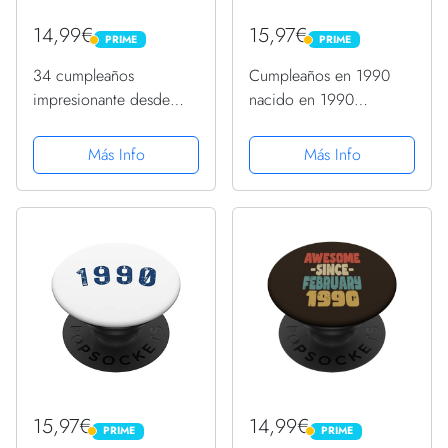
14,99€
15,97€
PRIME
PRIME
PRIME
PRIME
34 cumpleaños
Cumpleaños en 1990
impresionante desde
nacido en 1990
1990 Hombres Mujeres
cumpleaños vintage
PopSockets PopGrip
1990 PopSockets
Más Info
Más Info
Intercambiable
PopGrip Intercambiable
15,97€
14,99€
PRIME
PRIME
PRIME
PRIME