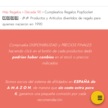
Más Regalos
Década 90
Cumpleaños Regalos PopSocket
1️⃣9️⃣9️⃣0️⃣ - 🎉🎉 Productos y Artículos divertidos de regalo para
quienes nacieron en 1990
Comprueba DISPONIBILIDAD y PRECIOS FINALES
haciendo click en el botón de cada productos dado
podrían haber cambios
en el stock o precios
indicados
.
Somos socios del sistema de afilidados en
ESPAÑA de
A M A Z O N
, de manera que
sin coste extra para
ti
, ganamos una pequeña comisión por cada
recomendación.