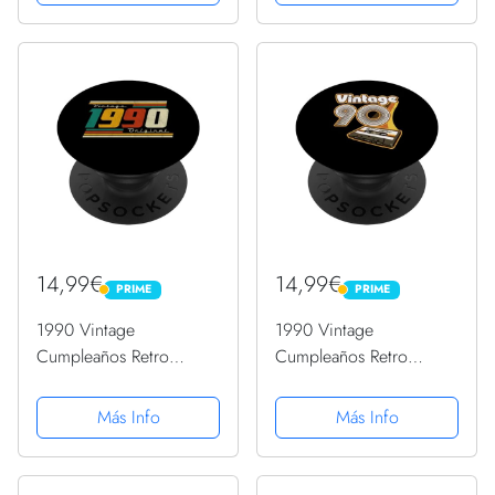
PopGrip Intercambiable
PopGrip Intercambiable
14,99€
14,99€
PRIME
PRIME
PRIME
PRIME
1990 Vintage
1990 Vintage
Cumpleaños Retro
Cumpleaños Retro
Edición Limitada
Edición Limitada
Hombres Mujer
Hombres Mujer
Más Info
Más Info
PopSockets PopGrip
PopSockets PopGrip
Intercambiable
Intercambiable