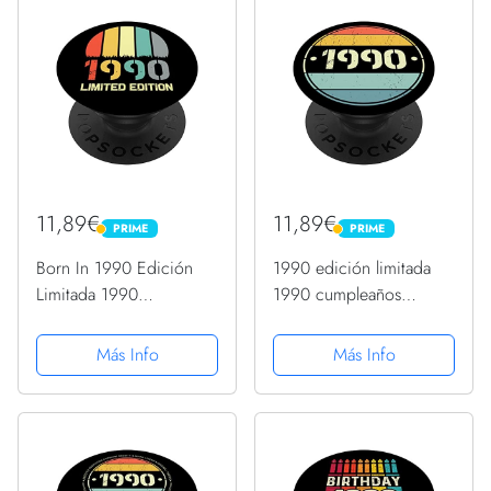
11,89€
11,89€
PRIME
PRIME
PRIME
PRIME
Born In 1990 Edición
1990 edición limitada
Limitada 1990
1990 cumpleaños
Cumpleaños Popsocket
Popsocket para hombres
1990 PopSockets
y mujeres PopSockets
Más Info
Más Info
PopGrip Intercambiable
PopGrip Intercambiable