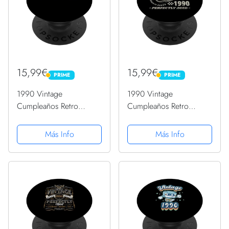
15,99€
15,99€
PRIME
PRIME
PRIME
PRIME
1990 Vintage
1990 Vintage
Cumpleaños Retro
Cumpleaños Retro
Edición Limitada
Edición Limitada
Hombres Mujer
Hombres Mujer
Más Info
Más Info
PopSockets PopGrip
PopSockets PopGrip
Intercambiable
Intercambiable