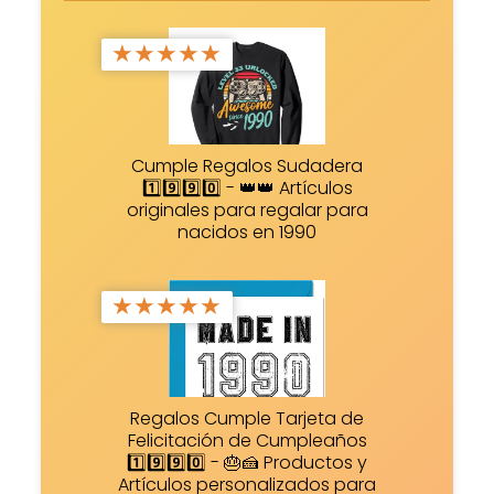
★
★
★
★
★
Cumple Regalos Sudadera
1️⃣9️⃣9️⃣0️⃣ - 👑👑 Artículos
originales para regalar para
nacidos en 1990
★
★
★
★
★
Regalos Cumple Tarjeta de
Felicitación de Cumpleaños
1️⃣9️⃣9️⃣0️⃣ - 🎂🍰 Productos y
Artículos personalizados para