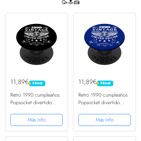
🥳🔝🍰
11,89€
11,89€
PRIME
PRIME
PRIME
PRIME
Retro 1990 cumpleaños
Retro 1990 cumpleaños
Popsocket divertido
Popsocket divertido
1990 cumpleaños
1990 cumpleaños
regalos 1990
regalos 1990
Más Info
Más Info
PopSockets PopGrip
PopSockets PopGrip
Intercambiable
Intercambiable