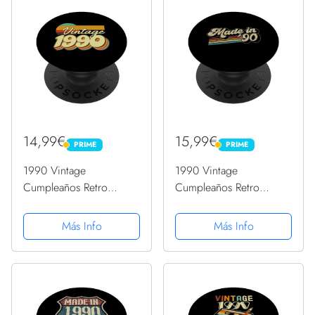
14,99€
15,99€
PRIME
PRIME
PRIME
PRIME
1990 Vintage
1990 Vintage
Cumpleaños Retro
Cumpleaños Retro
Edición Limitada
Edición Limitada
Hombres Mujer
Hombres Mujer
Más Info
Más Info
PopSockets PopGrip
PopSockets PopGrip
Intercambiable
Intercambiable