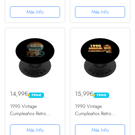
Edición Limitada
Edición Limitada
Hombres Mujer
Hombres Mujer
Más Info
Más Info
PopSockets PopGrip
PopSockets PopGrip
Intercambiable
Intercambiable
14,99€
15,99€
PRIME
PRIME
PRIME
PRIME
1990 Vintage
1990 Vintage
Cumpleaños Retro
Cumpleaños Retro
Edición Limitada
Edición Limitada
Hombres Mujer
Hombres Mujer
Más Info
Más Info