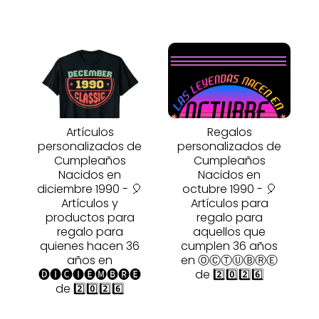
Artículos
Regalos
personalizados de
personalizados de
Cumpleaños
Cumpleaños
Nacidos en
Nacidos en
diciembre 1990 - 🎈
octubre 1990 - 🎈
Artículos y
Artículos para
productos para
regalo para
regalo para
aquellos que
quienes hacen 36
cumplen 36 años
años en
en ⓄⒸⓉⓊⒷⓇⒺ
🅓🅘🅒🅘🅔🅜🅑🅡🅔
de 2️⃣0️⃣2️⃣6️⃣
de 2️⃣0️⃣2️⃣6️⃣