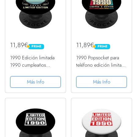
11,89€
11,89€
PRIME
PRIME
PRIME
PRIME
1990 Edición limitada
1990 Popsocket para
1990 cumpleaños
teléfono edición limitada
Popsocket para mujeres
1990 cumpleaños 1990
y hombres PopSockets
PopSockets PopGrip
Más Info
Más Info
PopGrip Intercambiable
Intercambiable