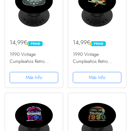
14,99€
14,99€
PRIME
PRIME
PRIME
PRIME
1990 Vintage
1990 Vintage
Cumpleaños Retro
Cumpleaños Retro
Edición Limitada
Edición Limitada
Hombres Mujer
Hombres Mujer
Más Info
Más Info
PopSockets PopGrip
PopSockets PopGrip
Intercambiable
Intercambiable