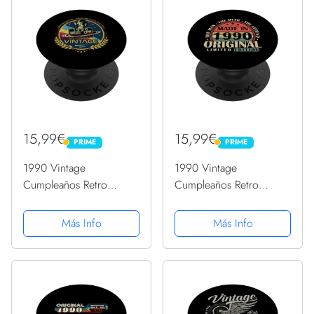
15,99€
15,99€
PRIME
PRIME
PRIME
PRIME
1990 Vintage
1990 Vintage
Cumpleaños Retro
Cumpleaños Retro
Edición Limitada
Edición Limitada
Hombres Mujer
Hombres Mujer
Más Info
Más Info
PopSockets PopGrip
PopSockets PopGrip
Intercambiable
Intercambiable