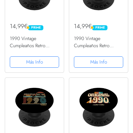
14,99€
14,99€
PRIME
PRIME
PRIME
PRIME
1990 Vintage
1990 Vintage
Cumpleaños Retro
Cumpleaños Retro
Edición Limitada
Edición Limitada
Hombres Mujer
Hombres Mujer
Más Info
Más Info
PopSockets PopGrip
PopSockets PopGrip
Intercambiable
Intercambiable