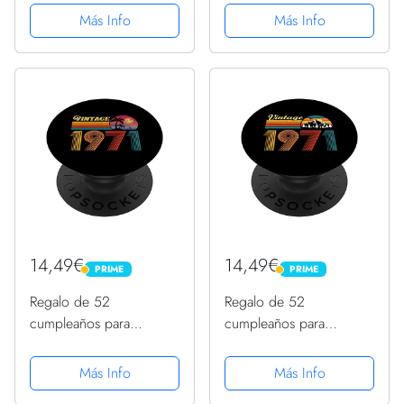
PopSockets PopGrip
retro, vintage, 1971
Más Info
Más Info
Intercambiable
PopSockets PopGrip
Intercambiable
14,49€
14,49€
PRIME
PRIME
PRIME
PRIME
Regalo de 52
Regalo de 52
cumpleaños para
cumpleaños para
hombres y mujeres,
hombres y mujeres,
retro, vintage, 1971
retro, vintage, 1971
Más Info
Más Info
PopSockets PopGrip
PopSockets PopGrip