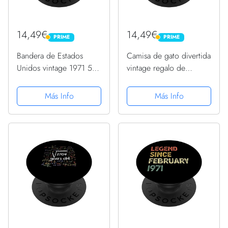
14,49€
14,49€
PRIME
PRIME
PRIME
PRIME
Bandera de Estados
Camisa de gato divertida
Unidos vintage 1971 52
vintage regalo de
años impresionante
cumpleaños 1971
regalos de cumpleaños
hombres mujeres 52
Más Info
Más Info
52 PopSockets PopGrip
años PopSockets
Intercambiable
PopGrip Intercambiable