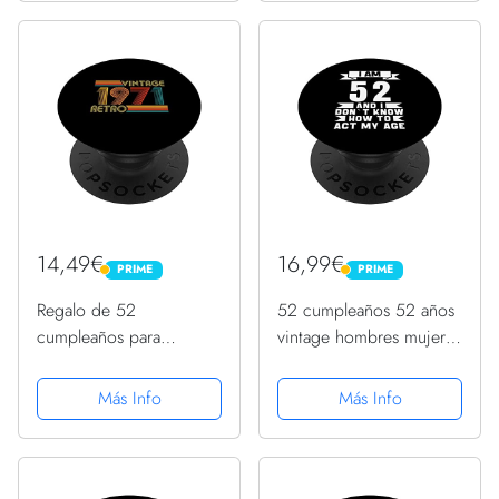
Intercambiable
Intercambiable
14,49€
16,99€
PRIME
PRIME
PRIME
PRIME
Regalo de 52
52 cumpleaños 52 años
cumpleaños para
vintage hombres mujeres
hombres y mujeres,
retro 52 años
retro, vintage, 1971
PopSockets PopGrip
Más Info
Más Info
PopSockets PopGrip
Intercambiable
Intercambiable