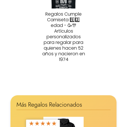
Regalos Cumple
Camiseta 5️⃣2️⃣
edad - 🥳🎊
Artículos
personalizados
para regalar para
quienes hacen 52
años y nacieron en
1974
Más Regalos Relacionados
★
★
★
★
★