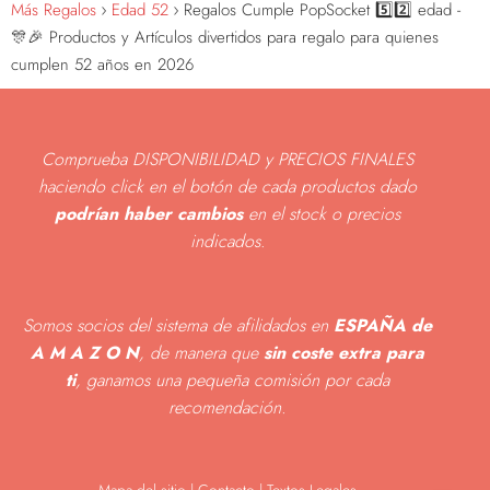
Más Regalos
Edad 52
Regalos Cumple PopSocket 5️⃣2️⃣ edad -
🎊🎉 Productos y Artículos divertidos para regalo para quienes
cumplen 52 años en 2026
Comprueba DISPONIBILIDAD y PRECIOS FINALES
haciendo click en el botón de cada productos dado
podrían haber cambios
en el stock o precios
indicados
.
Somos socios del sistema de afilidados en
ESPAÑA de
A M A Z O N
, de manera que
sin coste extra para
ti
, ganamos una pequeña comisión por cada
recomendación.
Mapa del sitio
|
Contacto | Textos Legales