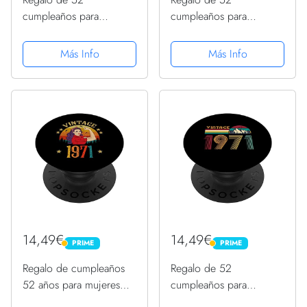
cumpleaños para
cumpleaños para
hombres y mujeres,
hombres y mujeres,
retro, vintage, 1971
retro, vintage, 1971
Más Info
Más Info
PopSockets PopGrip
PopSockets PopGrip
Intercambiable
Intercambiable
14,49€
14,49€
PRIME
PRIME
PRIME
PRIME
Regalo de cumpleaños
Regalo de 52
52 años para mujeres
cumpleaños para
retro vintage 1971
hombres y mujeres,