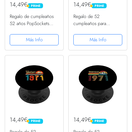
14,49€
14,49€
PRIME
PRIME
PRIME
PRIME
Regalo de cumpleaños
Regalo de 52
52 años PopSockets
cumpleaños para
PopGrip Intercambiable
hombres y mujeres,
retro, vintage, 1971
Más Info
Más Info
PopSockets PopGrip
Intercambiable
14,49€
14,49€
PRIME
PRIME
PRIME
PRIME
Regalo de 52
Regalo de 52