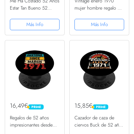
Me Ha Costado 52 Años
Vintage enero 1970
Estar Tan Bueno 52
mujer hombre regalo 52
Cumpleaños PopSockets
años cumpleaños
PopGrip Intercambiable
PopSockets PopGrip
Más Info
Más Info
Intercambiable
16,49€
15,85€
PRIME
PRIME
PRIME
PRIME
Regalos de 52 años
Cazador de caza de
impresionantes desde
ciervos Buck de 52 años
marzo de 1971 52
de edad, julio de 1971,