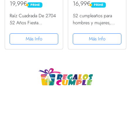
19,99€
16,99€
PRIME
PRIME
PRIME
PRIME
Raíz Cuadrada De 2704
52 cumpleaños para
52 Años Fiesta
hombres y mujeres,
Cumpleaños Celebrar
leyenda desde febrero
PopSockets PopGrip
de 1971 PopSockets
Más Info
Más Info
Intercambiable
PopGrip Intercambiable