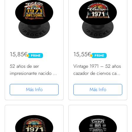
15,85€
15,55€
PRIME
PRIME
PRIME
PRIME
52 años de ser
Vintage 1971 – 52 años
impresionante nacido en
cazador de ciervos caza
abril de 1971 - 52
52 cumpleaños
cumpleaños PopSockets
PopSockets PopGrip
Más Info
Más Info
PopGrip Intercambiable
Intercambiable