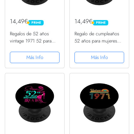
14,49€
14,49€
PRIME
PRIME
PRIME
PRIME
Regalos de 52 años
Regalo de cumpleaños
vintage 1971 52 para
52 años para mujeres
hombres y mujeres 52
retro vintage 1971
cumpleaños PopSockets
PopSockets PopGrip
Más Info
Más Info
PopGrip Intercambiable
Intercambiable