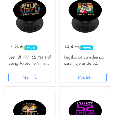
15,85€
14,49€
PRIME
PRIME
PRIME
PRIME
Best Of 1971 52 Years of
Regalos de cumpleaños
Being Awesome Vintage
para mujeres de 52
52º cumpleaños
años, vintage,
PopSockets PopGrip
impresionante desde
Más Info
Más Info
Intercambiable
1971 PopSockets
PopGrip Intercambiable