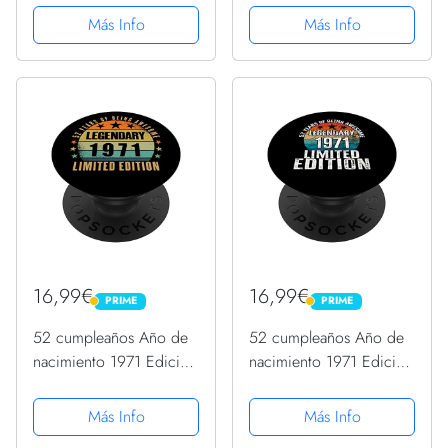
cumpleaños PopSockets
cumpleaños 52
Más Info
Más Info
PopGrip Intercambiable
PopSockets PopGrip
Intercambiable
16,99€
16,99€
PRIME
PRIME
PRIME
PRIME
52 cumpleaños Año de
52 cumpleaños Año de
nacimiento 1971 Edición
nacimiento 1971 Edición
limitada PopSockets
limitada PopSockets
PopGrip Intercambiable
PopGrip Intercambiable
Más Info
Más Info