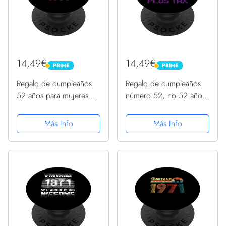
14,49€
14,49€
PRIME
PRIME
PRIME
PRIME
Regalo de cumpleaños
Regalo de cumpleaños
52 años para mujeres
número 52, no 52 años
retro vintage 1971
PopSockets PopGrip
PopSockets PopGrip
Intercambiable
Más Info
Más Info
Intercambiable