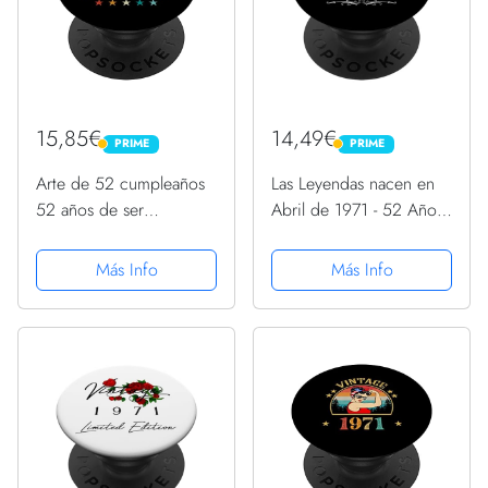
15,85€
14,49€
PRIME
PRIME
PRIME
PRIME
Arte de 52 cumpleaños
Las Leyendas nacen en
52 años de ser
Abril de 1971 - 52 Años
impresionante, nacido
Cumpleaños PopSockets
en junio de 1971
PopGrip Intercambiable
Más Info
Más Info
PopSockets PopGrip
Intercambiable