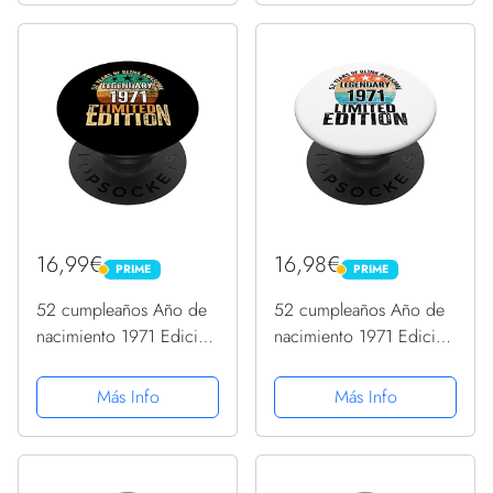
16,99€
16,98€
PRIME
PRIME
PRIME
PRIME
52 cumpleaños Año de
52 cumpleaños Año de
nacimiento 1971 Edición
nacimiento 1971 Edición
limitada PopSockets
limitada PopSockets
PopGrip Intercambiable
PopGrip Intercambiable
Más Info
Más Info