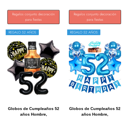
Regalos conjunto decoración
Regalos conjunto decoración
para fiestas
para fiestas
REGALO 52 AÑOS
REGALO 52 AÑOS
Globos de Cumpleaños 52
Globos de Cumpleaños 52
años Hombre,
años Hombre,
Decoracion...
Ouceanwin...