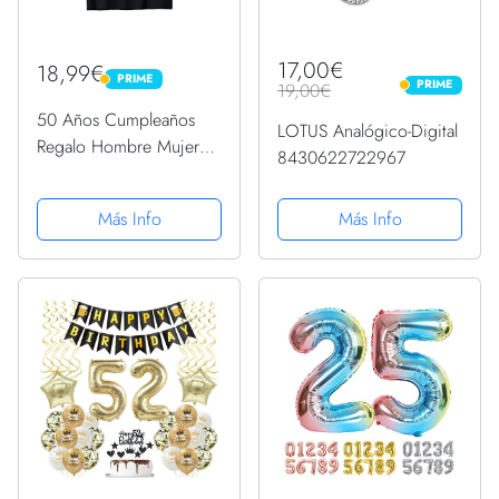
17,00€
18,99€
PRIME
PRIME
PRIME
19,00€
PRIME
50 Años Cumpleaños
LOTUS Analógico-Digital
Regalo Hombre Mujer
8430622722967
Vintage Hecho En 1972
Camiseta
Más Info
Más Info