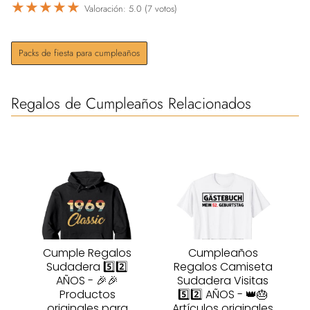
★
★
★
★
★
Valoración: 5.0 (7 votos)
Packs de fiesta para cumpleaños
Regalos de Cumpleaños Relacionados
Cumple Regalos
Cumpleaños
Sudadera 5️⃣2️⃣
Regalos Camiseta
AÑOS - 🎉🎉
Sudadera Visitas
Productos
5️⃣2️⃣ AÑOS - 👑🎂
originales para
Artículos originales