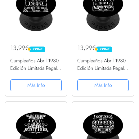
13,99€
13,99€
PRIME
PRIME
PRIME
PRIME
Cumpleaños Abril 1930
Cumpleaños Abril 1930
Edición Limitada Regalo
Edición Limitada Regalo
April PopSockets
April PopSockets
PopGrip Intercambiable
PopGrip Intercambiable
Más Info
Más Info