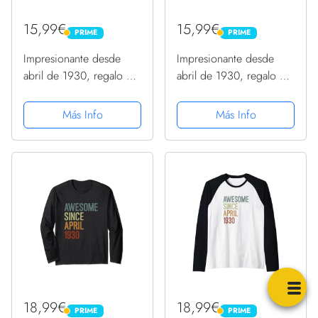
15,99€
15,99€
PRIME
PRIME
PRIME
PRIME
Impresionante desde
Impresionante desde
abril de 1930, regalo de
abril de 1930, regalo de
cumpleaños divertido
cumpleaños divertido
retro Camiseta Cuello V
retro Camiseta sin
Más Info
Más Info
Mangas
18,99€
18,99€
PRIME
PRIME
PRIME
PRIME