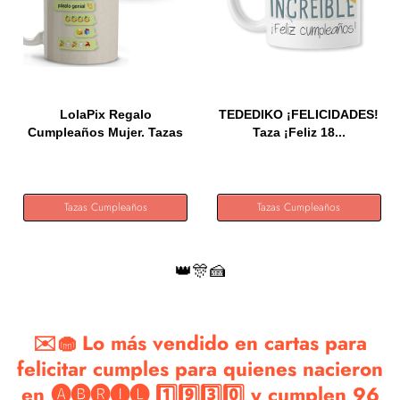
LolaPix Regalo
TEDEDIKO ¡FELICIDADES!
Cumpleaños Mujer. Tazas
Taza ¡Feliz 18...
Originales...
Tazas Cumpleaños
Tazas Cumpleaños
👑🎊🍰
✉️🧁 Lo más vendido en cartas para
felicitar cumples para quienes nacieron
en 🅐🅑🅡🅘🅛 1️⃣9️⃣3️⃣0️⃣ y cumplen 96