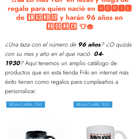
regalo para quien nació en 🅰🅱🆁🅸🅻
de 1️⃣9️⃣3️⃣0️⃣ y harán 96 años en
2️⃣0️⃣2️⃣6️⃣ 👕🧁
¿Una taza con el número de
96 años
? ¿O quizás
con su mes y año en el que nació:
04-
1930
?
Aquí tenemos un amplio catálogo de
productos que en esta tienda Friki en internet más
éxito tienen como regalos para cumpleaños a
personalizar.
REGALO ABRIL 1930
REGALO ABRIL 1930