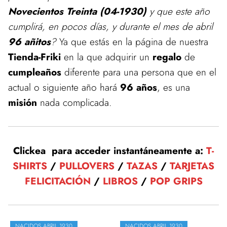
Novecientos Treinta (04-1930)
y que este año
cumplirá, en pocos días, y durante el mes de abril
96 añitos
?
Ya que estás en la página de nuestra
Tienda-Friki
en la que adquirir un
regalo
de
cumpleaños
diferente para una persona que en el
actual o siguiente año hará
96 años
, es una
misión
nada complicada.
Clickea para acceder instantáneamente a:
T-
SHIRTS
/
PULLOVERS
/
TAZAS
/
TARJETAS
FELICITACIÓN
/
LIBROS
/
POP GRIPS
NACIDOS ABRIL 1930
NACIDOS ABRIL 1930