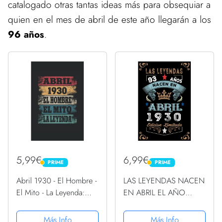
catalogado otras tantas ideas más para obsequiar a
quien en el mes de abril de este año llegarán a los
96 años
.
5,99€
6,99€
PRIME
PRIME
PRIME
PRIME
Abril 1930 - El Hombre -
LAS LEYENDAS NACEN
El Mito - La Leyenda:
EN ABRIL EL AÑO
Regalos Originales para
1930: 93 Aniversario
Hombre Papá Abuelo
Cuaderno personalizado
Más Info
Más Info