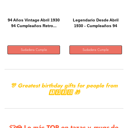
94 Años Vintage Abril 1930
Legendario Desde Abril
94 Cumpleaños Retro...
1930 - Cumpleaños 94
Años...
Sudadera Cumple
Sudadera Cumple
🎊 Greatest birthday gifts for people from
1️⃣9️⃣3️⃣0️⃣ 🎁
👕🍰 Lo más TOP en tazas y
mugs
de