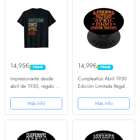
de regalos
felicitaciones y noticias I
Tema:...
14,95€
14,99€
PRIME
PRIME
PRIME
PRIME
Impresionante desde
Cumpleaños Abril 1930
abril de 1930, regalo de
Edición Limitada Regalo
cumpleaños divertido
April Legend PopSockets
retro Camiseta
PopGrip Intercambiable
Más Info
Más Info