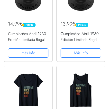
14,99€
13,99€
PRIME
PRIME
PRIME
PRIME
Cumpleaños Abril 1930
Cumpleaños Abril 1930
Edición Limitada Regalo
Edición Limitada Regalo
April PopSockets
April PopSockets
PopGrip Intercambiable
PopGrip Intercambiable
Más Info
Más Info