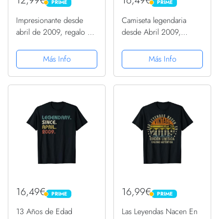
12,99€
16,49€
PRIME
PRIME
PRIME
PRIME
Impresionante desde
Camiseta legendaria
abril de 2009, regalo de
desde Abril 2009,
cumpleaños divertido
regalo de 12 años
retro PopSockets
Camiseta
Más Info
Más Info
PopGrip Intercambiable
16,49€
16,99€
PRIME
PRIME
PRIME
PRIME
13 Años de Edad
Las Leyendas Nacen En