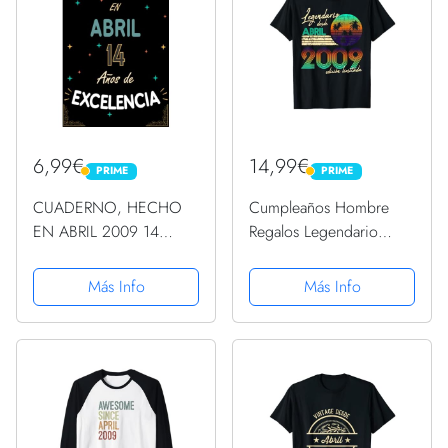
cumpleaños... ......
6,99€
14,99€
PRIME
PRIME
PRIME
PRIME
CUADERNO, HECHO
Cumpleaños Hombre
EN ABRIL 2009 14
Regalos Legendario
AÑOS DE
Desde Abril 2009
EXCELENCIA: Regalo de
Camiseta
Más Info
Más Info
14 cumpleaños para
mujeres y hombres,
ideas de 14
cumpleaños... un
cumpleaños... ... regalo
de...