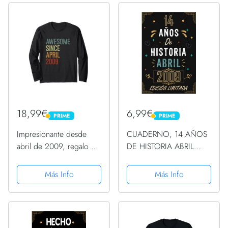
18,99€
6,99€
PRIME
PRIME
PRIME
PRIME
Impresionante desde
CUADERNO, 14 AÑOS
abril de 2009, regalo de
DE HISTORIA ABRIL
cumpleaños divertido
2009 EDICIÓN
retro Manga Larga
LIMITADA: Regalo de 14
Más Info
Más Info
cumpleaños para
mujeres y hombres,
ideas de 14
cumpleaños... un