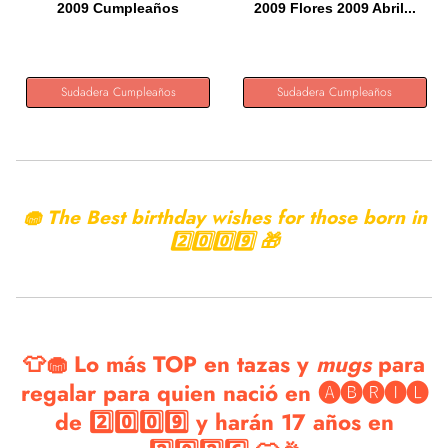
2009 Cumpleaños
2009 Flores 2009 Abril...
Sudadera
Sudadera Cumpleaños
Sudadera Cumpleaños
🧁 The Best birthday wishes for those born in
2️⃣0️⃣0️⃣9️⃣ 🎁
👕🧁 Lo más TOP en tazas y
mugs
para
regalar para quien nació en 🅐🅑🅡🅘🅛
de 2️⃣0️⃣0️⃣9️⃣ y harán 17 años en