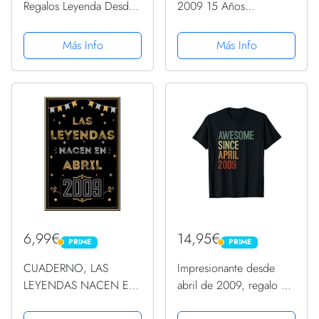
Regalos Leyenda Desde
2009 15 Años
Abril 2009 13
Cumpleaños Hombre
Cumpleaños Camiseta
Regalo Camiseta
Más Info
Más Info
6,99€
14,95€
PRIME
PRIME
PRIME
PRIME
CUADERNO, LAS
Impresionante desde
LEYENDAS NACEN EN
abril de 2009, regalo de
ABRIL 2009: Regalo de
cumpleaños divertido