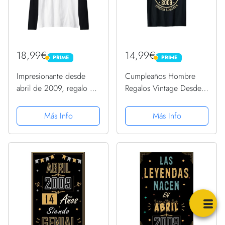
18,99€
14,99€
PRIME
PRIME
PRIME
PRIME
Impresionante desde
Cumpleaños Hombre
abril de 2009, regalo de
Regalos Vintage Desde
cumpleaños divertido
Abril 2009 Camiseta
retro Camiseta Manga
Más Info
Más Info
Raglan