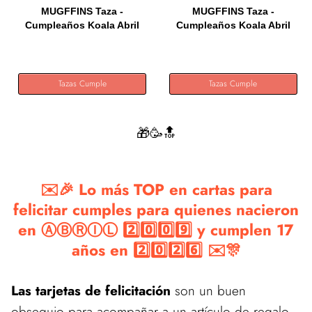
MUGFFINS Taza -
MUGFFINS Taza -
Cumpleaños Koala Abril
Cumpleaños Koala Abril
(en...
(en...
Tazas Cumple
Tazas Cumple
🎁🥳🔝
✉️🎉 Lo más TOP en cartas para
felicitar cumples para quienes nacieron
en ⒶⒷⓇⒾⓁ 2️⃣0️⃣0️⃣9️⃣ y cumplen 17
años en 2️⃣0️⃣2️⃣6️⃣ ✉️🎊
Las tarjetas de felicitación
son un buen
obsequio para acompañar a un artículo de regalo.