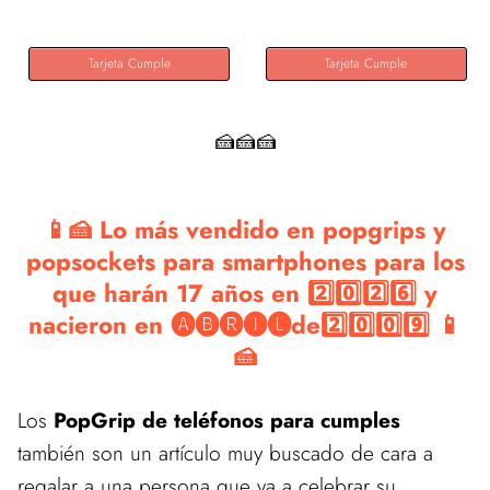
Tarjeta Cumple
Tarjeta Cumple
🍰🍰🍰
📱🍰 Lo más vendido en popgrips y
popsockets para smartphones para los
que harán 17 años en 2️⃣0️⃣2️⃣6️⃣ y
nacieron en 🅐🅑🅡🅘🅛de2️⃣0️⃣0️⃣9️⃣ 📱
🍰
Los
PopGrip de teléfonos para cumples
también son un artículo muy buscado de cara a
regalar a una persona que va a celebrar su