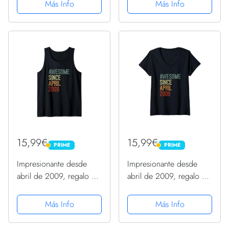
14 cumpleaños para
retro Camiseta
Más Info
Más Info
mujeres y hombres,
ideas de 14
cumpleaños... un
cumpleaños... divertido,
... regalo...
15,99€
15,99€
PRIME
PRIME
PRIME
PRIME
Impresionante desde
Impresionante desde
abril de 2009, regalo de
abril de 2009, regalo de
cumpleaños divertido
cumpleaños divertido
retro Camiseta sin
retro Camiseta Cuello V
Más Info
Más Info
Mangas