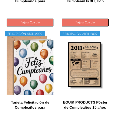
Cumpleaños para
CumpleañOs 3D, Con
familiar...
Sobres,...
Tarjeta Cumple
Tarjeta Cumple
FELICITACIÓN ABRIL 2009
FELICITACIÓN ABRIL 2009
Tarjeta Felicitación de
EQUIK PRODUCTS Póster
Cumpleaños para
de Cumpleaños 15 años
familiar...
|...