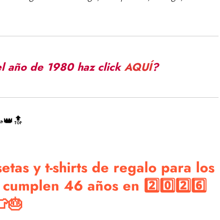
el año de 1980 haz click
AQUÍ
?
👑🔝
tas y t-shirts de regalo para los
cumplen 46 años en 2️⃣0️⃣2️⃣6️⃣
👕🎂