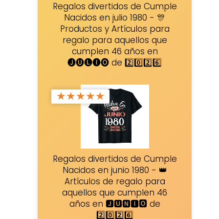
Regalos divertidos de Cumple
Nacidos en julio 1980 - 🎊
Productos y Artículos para
regalo para aquellos que
cumplen 46 años en
🅙🅤🅛🅘🅞 de 2️⃣0️⃣2️⃣6️⃣
★
★
★
★
★
Regalos divertidos de Cumple
Nacidos en junio 1980 - 👑
Artículos de regalo para
aquellos que cumplen 46
años en 🅹🆄🅽🅸🅾 de
2️⃣0️⃣2️⃣6️⃣