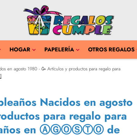
HOGAR
PAPELERÍA
OTROS REGALOS
os en agosto 1980 - 🥳 Artículos y productos para regalo para
⃣
pleaños Nacidos en agosto
productos para regalo para
6 años en ⒶⒼⓄⓈⓉⓄ de