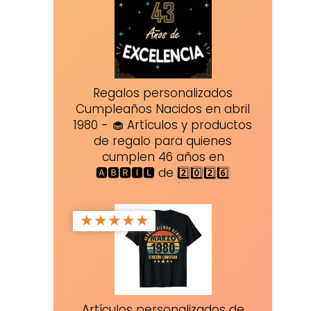
Regalos personalizados
Cumpleaños Nacidos en abril
1980 - 🧁 Artículos y productos
de regalo para quienes
cumplen 46 años en
🅰🅱🆁🅸🅻 de 2️⃣0️⃣2️⃣6️⃣
★
★
★
★
★
Artículos personalizados de