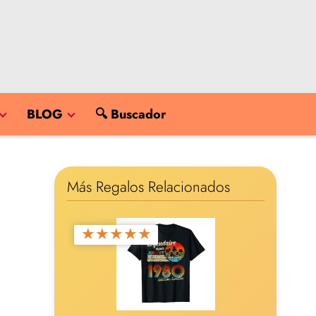
BLOG
🔍 Buscador
Más Regalos Relacionados
★
★
★
★
★