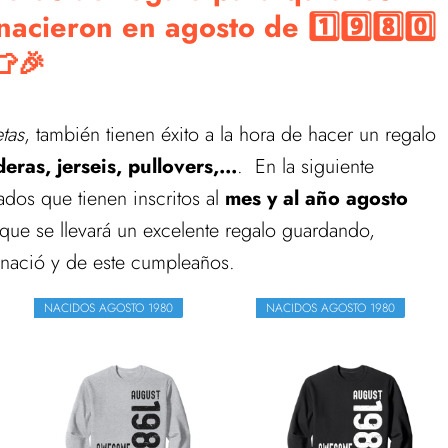
cieron en agosto de 1️⃣9️⃣8️⃣0️⃣
👕🎉
tas
, también tienen éxito a la hora de hacer un regalo
eras, jerseis, pullovers,...
. En la siguiente
dos que tienen inscritos al
mes y al año agosto
ue se llevará un excelente regalo guardando,
 nació y de este cumpleaños.
NACIDOS AGOSTO 1980
NACIDOS AGOSTO 1980