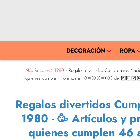
DECORACIÓN
ROPA
Más Regalos
1980
Regalos divertidos Cumpleaños Nacid
quienes cumplen 46 años en ⒶⒼⓄⓈⓉⓄ de 2️⃣0️⃣2️⃣6️
Regalos divertidos Cum
1980 - 🥳 Artículos y 
quienes cumplen 4