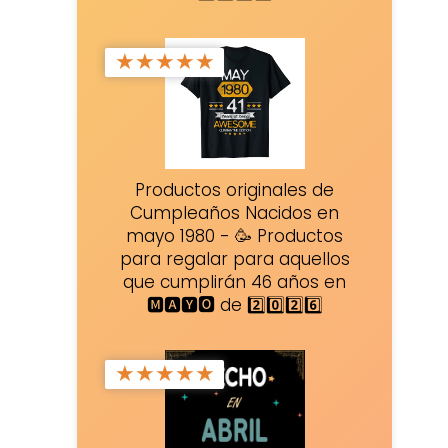
★
★
★
★
★
Productos originales de
Cumpleaños Nacidos en
mayo 1980 - 🥳 Productos
para regalar para aquellos
que cumplirán 46 años en
🅼🅰🆈🅾 de 2️⃣0️⃣2️⃣6️⃣
★
★
★
★
★