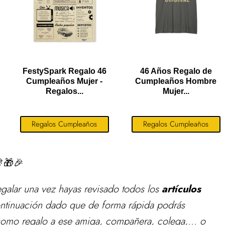
FestySpark Regalo 46
46 Años Regalo de
Cumpleaños Mujer -
Cumpleaños Hombre
Regalos...
Mujer...
Regalos Cumpleaños
Regalos Cumpleaños
🎁🎉
egalar
una vez hayas revisado todos los
artículos
ntinuación dado que de forma rápida podrás
como regalo a ese amiga, compañera, colega,... o