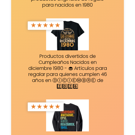
para nacidos en 1980
★
★
★
★
★
Productos divertidos de
Cumpleaños Nacidos en
diciembre 1980 - 🧁 Artículos para
regalar para quienes cumplen 46
años en ⒹⒾⒸⒾⒺⓂⒷⓇⒺ de
2️⃣0️⃣2️⃣6️⃣
★
★
★
★
★