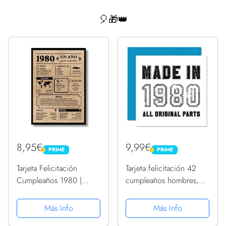
🎈🎁👑
8,95€
9,99€
PRIME
PRIME
PRIME
PRIME
Tarjeta Felicitación
Tarjeta felicitación 42
Cumpleaños 1980 |
cumpleaños hombres,
Regalo de Cumpleaños |
mujeres, él ella,
Año de Nacimiento
fabricada en 1980, todas
Más Info
Más Info
1980 | Póster
las piezas originales,