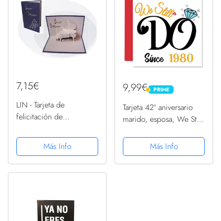
7,15€
9,99€
PRIME
PRIME
LIN - Tarjeta de
Tarjeta 42º aniversario
felicitación de
marido, esposa, We Still
cumpleaños, diseño de
Do Since 1980 - I Love
piano, color azul
You Gifts Happy 42º
Más Info
Más Info
aniversario boda pareja,
tarjetas felicitación 145
mm x 145 mm...