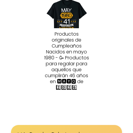
Productos
originales de
Cumpleaños
Nacidos en mayo
1980 - 🥳 Productos
para regalar para
aquellos que
cumplirán 46 años
en 🅼🅰🆈🅾 de
2️⃣0️⃣2️⃣6️⃣