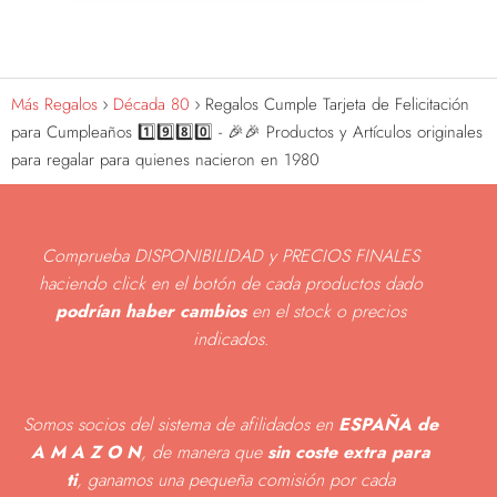
Más Regalos
Década 80
Regalos Cumple Tarjeta de Felicitación
para Cumpleaños 1️⃣9️⃣8️⃣0️⃣ - 🎉🎉 Productos y Artículos originales
para regalar para quienes nacieron en 1980
Comprueba DISPONIBILIDAD y PRECIOS FINALES
haciendo click en el botón de cada productos dado
podrían haber cambios
en el stock o precios
indicados
.
Somos socios del sistema de afilidados en
ESPAÑA de
A M A Z O N
, de manera que
sin coste extra para
ti
, ganamos una pequeña comisión por cada