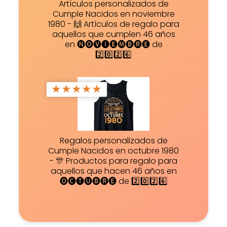
Artículos personalizados de
Cumple Nacidos en noviembre
1980 - 🙌 Artículos de regalo para
aquellos que cumplen 46 años
en 🅝🅞🅥🅘🅔🅜🅑🅡🅔 de
2️⃣0️⃣2️⃣6️⃣
★
★
★
★
★
Regalos personalizados de
Cumple Nacidos en octubre 1980
- 🎊 Productos para regalo para
aquellos que hacen 46 años en
🅞🅒🅣🅤🅑🅡🅔 de 2️⃣0️⃣2️⃣6️⃣