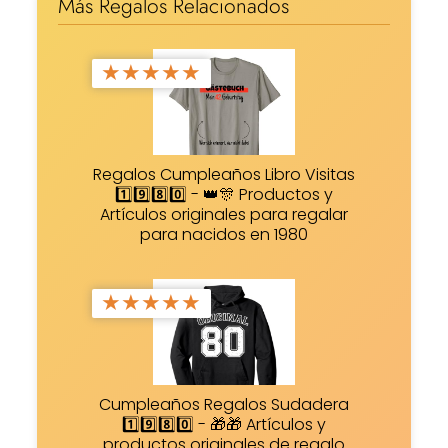
Más Regalos Relacionados
★
★
★
★
★
Regalos Cumpleaños Libro Visitas
1️⃣9️⃣8️⃣0️⃣ - 👑🎊 Productos y
Artículos originales para regalar
para nacidos en 1980
★
★
★
★
★
Cumpleaños Regalos Sudadera
1️⃣9️⃣8️⃣0️⃣ - 🎁🎁 Artículos y
productos originales de regalo