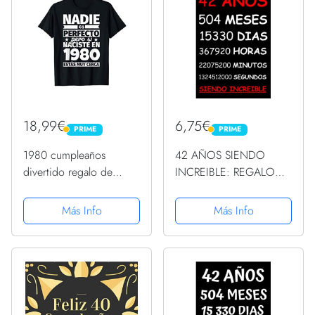
18,99€
6,75€
PRIME
PRIME
PRIME
PRIME
1980 cumpleaños
42 AÑOS SIENDO
divertido regalo de
INCREIBLE: REGALO
cumpleaños Camiseta
HOMBRE O MUJER 42
AÑOS DE
Más Info
Más Info
CUMPLEAÑOS
ORIGINAL Y DIVERTIDO
, CUADERNO DE
APUNTES O AGENDA,
DIARIO, LEBRETA DE
NOTAS..