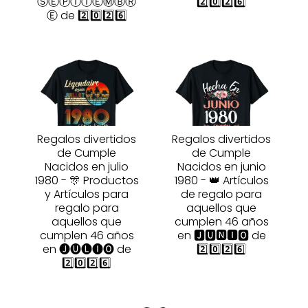
ⓈⒺⓅⓉⒾⒺⓂⒷⓇ
2️⃣0️⃣2️⃣6️⃣
Ⓔ de 2️⃣0️⃣2️⃣6️⃣
Regalos divertidos
Regalos divertidos
de Cumple
de Cumple
Nacidos en julio
Nacidos en junio
1980 - 🎊 Productos
1980 - 👑 Artículos
y Artículos para
de regalo para
regalo para
aquellos que
aquellos que
cumplen 46 años
cumplen 46 años
en 🅹🆄🅽🅸🅾 de
en 🅙🅤🅛🅘🅞 de
2️⃣0️⃣2️⃣6️⃣
2️⃣0️⃣2️⃣6️⃣