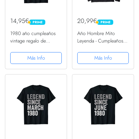
14,95€
20,99€
PRIME
PRIME
PRIME
PRIME
1980 año cumpleaños
Año Hombre Mito
vintage regalo de
Leyenda - Cumpleaños
cumpleaños Camiseta
Regalo Vintage 1980
Manga Larga
Más Info
Más Info