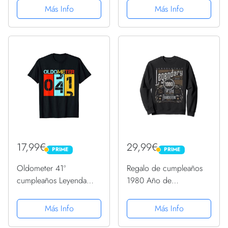
Más Info
Más Info
17,99€
29,99€
PRIME
PRIME
PRIME
PRIME
Oldometer 41º
Regalo de cumpleaños
cumpleaños Leyenda
1980 Año de
desde 1980 Cumpleaños
nacimiento, Vintage
Camiseta
Sudadera
Más Info
Más Info