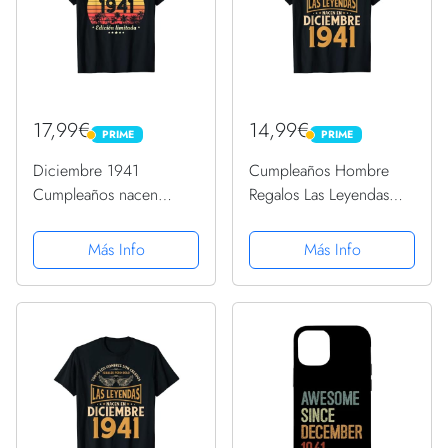
17,99€
14,99€
PRIME
PRIME
PRIME
PRIME
Diciembre 1941
Cumpleaños Hombre
Cumpleaños nacen
Regalos Las Leyendas
Diciembre De 1941
Diciembre 1941
Regalo Camiseta
Camiseta
Más Info
Más Info