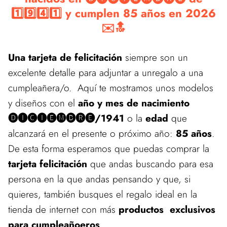
1️⃣9️⃣4️⃣1️⃣ y cumplen 85 años en 2026
✉️🔝
Una tarjeta de felicitación
siempre son un
excelente detalle para adjuntar a unregalo a una
cumpleañera/o. Aquí te mostramos unos modelos
y diseños con el
año y mes de nacimiento
🅓🅘🅒🅘🅔🅜🅑🅡🅔/1941
o la
edad
que
alcanzará en el presente o próximo año:
85 años
.
De esta forma esperamos que puedas comprar la
tarjeta felicitación
que andas buscando para esa
persona en la que andas pensando y que, si
quieres, también busques el regalo ideal en la
tienda de internet con más
productos exclusivos
para cumpleañoeros
.