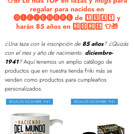
👕🎁 Lo más TOP en tazas y
mugs
para
regalar para nacidos en
🅓🅘🅒🅘🅔🅜🅑🅡🅔 de 1️⃣9️⃣4️⃣1️⃣ y
harán 85 años en 2️⃣0️⃣2️⃣6️⃣ 👕🎁
¿Una taza con la inscripción de
85 años
? ¿Quizás
con el mes y año de nacimiento:
diciembre-
1941
?
Aquí tenemos un amplio catálogo de
productos que en nuestra tienda Friki más se
venden como productos para cumpleaños
personalizados.
REGALOS DICIEMBRE 1941
REGALOS DICIEMBRE 1941