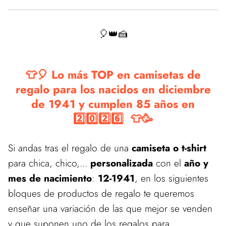
🎈👑🍰
👕🎈 Lo más TOP en camisetas de
regalo para los nacidos en diciembre
de 1941 y cumplen 85 años en
2️⃣0️⃣2️⃣6️⃣ 👕🥳
Si andas tras el regalo de una
camiseta o t-shirt
para chica, chico,...
personalizada
con el
año y
mes de nacimiento
:
12-1941
, en los siguientes
bloques de productos de regalo te queremos
enseñar una variación de las que mejor se venden
y que suponen uno de los regalos para