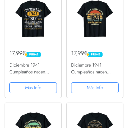
17,99€
17,99€
PRIME
PRIME
PRIME
PRIME
Diciembre 1941
Diciembre 1941
Cumpleaños nacen
Cumpleaños nacen
Diciembre De 1941
Diciembre De 1941
Regalo Camiseta
Regalo Camiseta
Más Info
Más Info