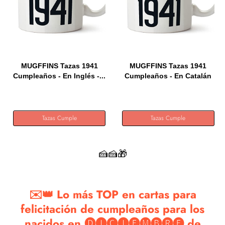
MUGFFINS Tazas 1941
MUGFFINS Tazas 1941
Cumpleaños - En Inglés -...
Cumpleaños - En Catalán
-...
Tazas Cumple
Tazas Cumple
🍰🍰🎁
✉️👑 Lo más TOP en cartas para
felicitación de cumpleaños para los
nacidos en 🅓🅘🅒🅘🅔🅜🅑🅡🅔 de