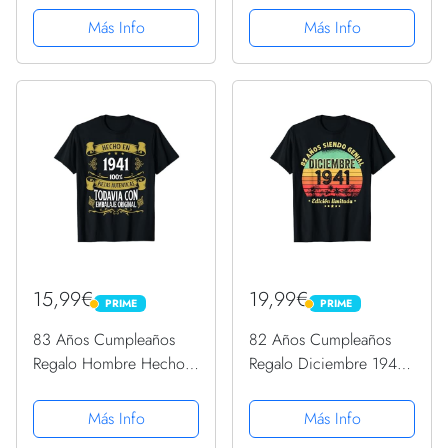
Camiseta
Vintage 1941 - Regalo
Más Info
Más Info
Cumpleaños Hombre -
Regalo Cumpleaños
Mujer - Regalos
Originales Cumpleaños
-...
15,99€
19,99€
PRIME
PRIME
PRIME
PRIME
83 Años Cumpleaños
82 Años Cumpleaños
Regalo Hombre Hecho
Regalo Diciembre 1941
En 1941 Hombre 1941
Diciembre 82 Años
Camiseta
Camiseta
Más Info
Más Info