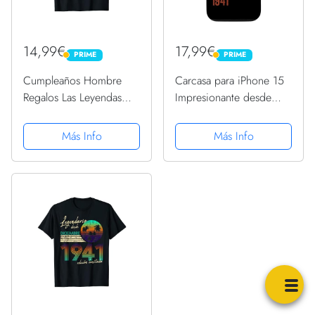
14,99€
17,99€
PRIME
PRIME
PRIME
PRIME
Cumpleaños Hombre
Carcasa para iPhone 15
Regalos Las Leyendas
Impresionante desde
Diciembre 1941
diciembre de 1941,
Camiseta
regalo de cumpleaños
Más Info
Más Info
divertido retro