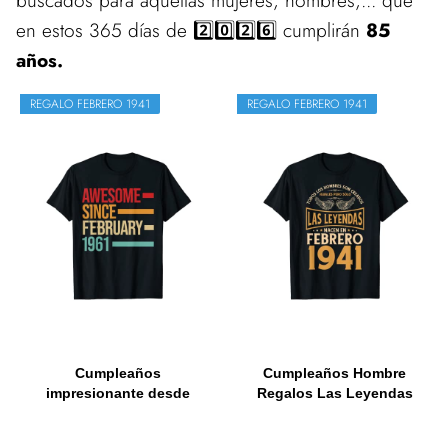
buscados para aquellas mujeres, hombres,... que
en estos 365 días de 2️⃣0️⃣2️⃣6️⃣ cumplirán
85
años.
REGALO FEBRERO 1941
REGALO FEBRERO 1941
Cumpleaños
Cumpleaños Hombre
impresionante desde
Regalos Las Leyendas
febrero de 1941...
Febrero...