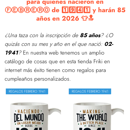
para quienes nacieron en
ⒻⒺⒷⓇⒺⓇⓄ de 1️⃣9️⃣4️⃣1️⃣ y harán 85
años en 2026 👕🔝
¿Una taza con la inscripción de
85 años
? ¿O
quizás con su mes y año en el que nació:
02-
1941
?
En nuestra web tenemos un amplio
catálogo de cosas que en esta tienda Friki en
internet más éxito tienen como regalos para
cumpleaños personalizados.
REGALOS FEBRERO 1941
REGALOS FEBRERO 1941