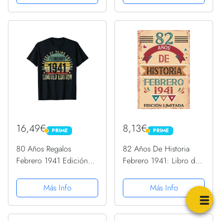
cumpleaños 82
cumpleaños de Febrero |
cumpleaños libro ideas
Citas de motivación|
de cumpleaños para
Cumpleaños de Febrero|
hombre y regalo...
... de...
16,49€
8,13€
PRIME
PRIME
PRIME
PRIME
80 Años Regalos
82 Años De Historia
Febrero 1941 Edición
Febrero 1941: Libro de
Limitada 80th Camiseta
visitas, cuaderno, 110
páginas de
Más Info
Más Info
felicitaciones, idea de
regalo, regalo Para la
esposa, novia, mujer, La