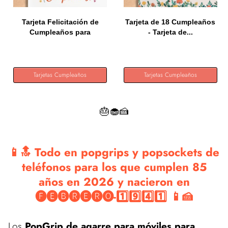
Tarjeta Felicitación de
Tarjeta de 18 Cumpleaños
Cumpleaños para
- Tarjeta de...
familiar...
Tarjetas Cumpleaños
Tarjetas Cumpleaños
🎂🧁🍰
📱🔝 Todo en popgrips y popsockets de
teléfonos para los que cumplen 85
años en 2026 y nacieron en
🅕🅔🅑🅡🅔🅡🅞-1️⃣9️⃣4️⃣1️⃣ 📱🍰
Los
PopGrip de agarre para móviles para