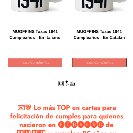
MUGFFINS Tazas 1941
MUGFFINS Tazas 1941
Cumpleaños - En Italiano
Cumpleaños - En Catalán
-...
-...
Tazas Cumpleaños
Tazas Cumpleaños
🙌🔝🍰
✉️🎊 Lo más TOP en cartas para
felicitación de cumples para quienes
nacieron en 🅕🅔🅑🅡🅔🅡🅞 de