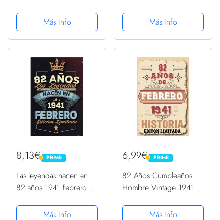
Regalo February
Geniales: 82 años
PopSockets PopGrip
Regalos de cumpleaños
Más Info
Más Info
Intercambiable
de Febrero | Citas de
motivación| Cumpleaños
de Febrero| Nacido en
... de...
8,13€
6,99€
PRIME
PRIME
PRIME
PRIME
Las leyendas nacen en
82 Años Cumpleaños
82 años 1941 febrero:
Hombre Vintage 1941
Ideas de regalos para
Hecho En Febrero 1941:
hombres, ideas de
82 años Regalos de
Más Info
Más Info