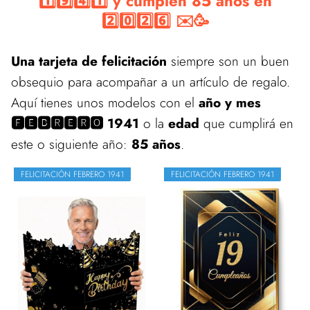
1️⃣9️⃣4️⃣1️⃣ y cumplen 85 años en
2️⃣0️⃣2️⃣6️⃣ ✉️🥳
Una tarjeta de felicitación
siempre son un buen
obsequio para acompañar a un artículo de regalo.
Aquí tienes unos modelos con el
año y mes
🅵🅴🅱🆁🅴🆁🅾 1941
o la
edad
que cumplirá en
este o siguiente año:
85 años
.
FELICITACIÓN FEBRERO 1941
FELICITACIÓN FEBRERO 1941