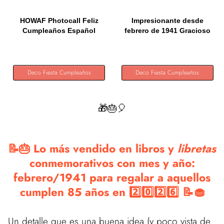
HOWAF Photocall Feliz
Impresionante desde
Cumpleaños Español
febrero de 1941 Gracioso
28Pcs...
81...
Deco Fiesta Cumpleaños
Deco Fiesta Cumpleaños
🎁🎂🎈
📝🎂 Lo más vendido en libros y
libretas
conmemorativos con mes y año:
febrero/1941 para regalar a aquellos
cumplen 85 años en 2️⃣0️⃣2️⃣6️⃣ 📝🧁
Un detalle que es una buena idea (y poco vista de