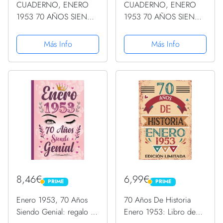
CUADERNO, ENERO
CUADERNO, ENERO
1953 70 AÑOS SIENDO
1953 70 AÑOS SIENDO
GENIAL: Regalo de 70
GENIAL: Regalo de 70
cumpleaños para
cumpleaños para
Más Info
Más Info
mujeres y hombres,
mujeres y hombres,
ideas de 70
ideas de 70
cumpleaños... un
cumpleaños... un
cumpleaños... divertido,
cumpleaños... divertido,
... regalo...
... regalo...
8,46€
6,99€
PRIME
PRIME
PRIME
PRIME
Enero 1953, 70 Años
70 Años De Historia
Siendo Genial: regalo de
Enero 1953: Libro de