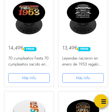
14,49€
13,49€
PRIME
PRIME
PRIME
PRIME
70 cumpleaños fiesta 70
Leyendas nacieron en
cumpleaños nacido en
enero de 1953 regalo
1953 enero PopSockets
de cumpleaños
PopGrip Intercambiable
PopSockets PopGrip
Más Info
Más Info
Intercambiable