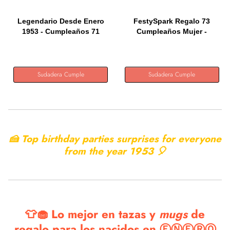
Legendario Desde Enero
FestySpark Regalo 73
1953 - Cumpleaños 71
Cumpleaños Mujer -
Años...
Regalos...
Sudadera Cumple
Sudadera Cumple
🍰 Top birthday parties surprises for everyone
from the year
1953 🎈
👕🧁 Lo mejor en tazas y
mugs
de
regalo para los nacidos en ⒺⓃⒺⓇⓄ