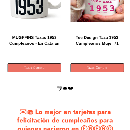
MUGFFINS Tazas 1953
Tee Design Taza 1953
Cumpleaños - En Catalán
Cumpleaños Mujer 71
-...
Años,...
Tazas Cumple
Tazas Cumple
🎊👑👑
✉️🧁 Lo mejor en tarjetas para
felicitación de cumpleaños para
quienes nacieron en ⒺⓃⒺⓇⓄ