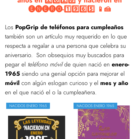
años en 2️⃣0️⃣2️⃣6️⃣ y nacieron en
🅔🅝🅔🅡🅞-1️⃣9️⃣6️⃣5️⃣ 📱🍰
Los
PopGrip de teléfonos para cumpleaños
también son un artículo muy requerido en lo que
respecta a regalar a una persona que celebra su
aniversario. Son obsequios muy buscados para
pegar el
teléfono móvil
de quien nació en
enero-
1965
siendo una genial opción para mejorar el
móvil
con algún eslogan curioso y el
mes y año
en el que nació el o la cumpleañera.
NACIDOS ENERO 1965
NACIDOS ENERO 1965