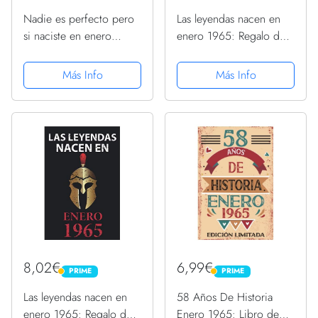
Nadie es perfecto pero
Las leyendas nacen en
si naciste en enero
enero 1965: Regalo de
1965: 58 th Regalos de
cumpleaños perfecto
cumpleaños de enero |
para hombre y mujer de
Más Info
Más Info
Citas de motivación |
56 años I Cita positiva ,
Feliz cumpleaños |
humor I Cuaderno ,
Cumpleaños de enero|
diario , libro de ......
... de...
8,02€
6,99€
PRIME
PRIME
PRIME
PRIME
Las leyendas nacen en
58 Años De Historia
enero 1965: Regalo de
Enero 1965: Libro de