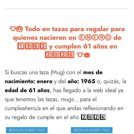
👕🎂 Todo en tazas para regalar para
quienes nacieron en ⒺⓃⒺⓇⓄ de
1️⃣9️⃣6️⃣5️⃣ y cumplen 61 años en
2️⃣0️⃣2️⃣6️⃣ 👕🧁
Si buscas una taza (Mug) con el
mes de
nacimiento: enero
y del
año: 1965
o, quizás, la
edad de 61 años
, has llegado a la web ideal ya
que tenemos las tazas, mugs... para el
cumpleañero/a en el que andas reflexionando en
su regalo de cumple en el año 2️⃣0️⃣2️⃣6️⃣.
REGALOS ENERO 1965
REGALOS ENERO 1965