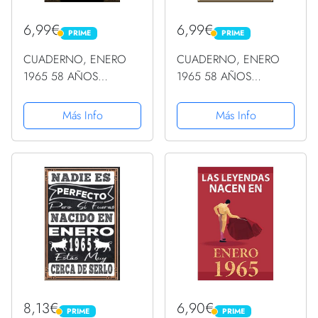
6,99€
6,99€
PRIME
PRIME
PRIME
PRIME
CUADERNO, ENERO
CUADERNO, ENERO
1965 58 AÑOS
1965 58 AÑOS
SIENDO GENIAL:
SIENDO GENIAL:
Regalo de 58
Regalo de 58
Más Info
Más Info
cumpleaños para
cumpleaños para
mujeres y hombres,
mujeres y hombres,
ideas de 58
ideas de 58
cumpleaños... un
cumpleaños... un
cumpleaños... divertido,
cumpleaños... divertido,
... regalo...
... regalo...
8,13€
6,90€
PRIME
PRIME
PRIME
PRIME