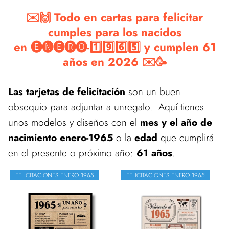
✉️🙌 Todo en cartas para felicitar
cumples para los nacidos
en 🅔🅝🅔🅡🅞-1️⃣9️⃣6️⃣5️⃣ y cumplen 61
años en 2026 ✉️🥳
Las tarjetas de felicitación
son un buen
obsequio para adjuntar a unregalo. Aquí tienes
unos modelos y diseños con el
mes y el año de
nacimiento enero-1965
o la
edad
que cumplirá
en el presente o próximo año:
61 años
.
FELICITACIONES ENERO 1965
FELICITACIONES ENERO 1965