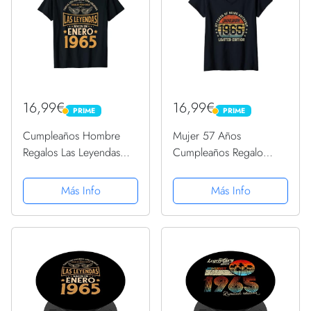
16,99€
16,99€
PRIME
PRIME
PRIME
PRIME
Cumpleaños Hombre
Mujer 57 Años
Regalos Las Leyendas
Cumpleaños Regalo
Enero 1965 Camiseta
Enero 1965 Divertido
Mujer Hombre Camiseta
Más Info
Más Info
Cuello V