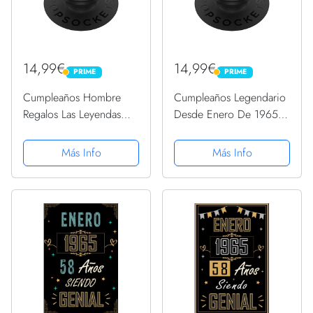
14,99€
14,99€
PRIME
PRIME
PRIME
PRIME
Cumpleaños Hombre
Cumpleaños Legendario
Regalos Las Leyendas
Desde Enero De 1965
Enero 1965 PopSockets
Regalo. PopSockets
PopGrip Intercambiable
PopGrip Intercambiable
Más Info
Más Info