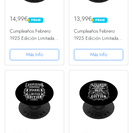
14,99€
13,99€
PRIME
PRIME
PRIME
PRIME
Cumpleaños Febrero
Cumpleaños Febrero
1925 Edición Limitada
1925 Edición Limitada
Regalo February
Regalo February
PopSockets PopGrip
PopSockets PopGrip
Más Info
Más Info
Intercambiable
Intercambiable