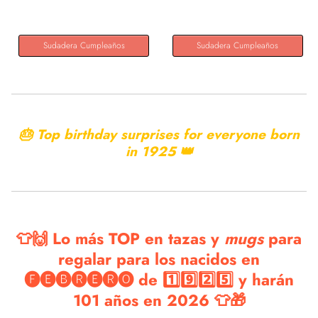
Cumpleaños y...
Retro...
Sudadera Cumpleaños
Sudadera Cumpleaños
🎂 Top birthday surprises for everyone born
in
1925 👑
👕🙌 Lo más TOP en tazas y
mugs
para
regalar para los nacidos en
🅕🅔🅑🅡🅔🅡🅞 de 1️⃣9️⃣2️⃣5️⃣ y harán
101 años en 2026 👕🎁