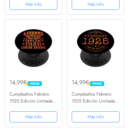
PopSockets PopGrip
PopSockets PopGrip
Más Info
Más Info
Intercambiable
Intercambiable
14,99€
14,99€
PRIME
PRIME
PRIME
PRIME
Cumpleaños Febrero
Cumpleaños Febrero
1925 Edición Limitada
1925 Edición Limitada
Regalo February
Regalo February
PopSockets PopGrip
PopSockets PopGrip
Más Info
Más Info
Intercambiable
Intercambiable