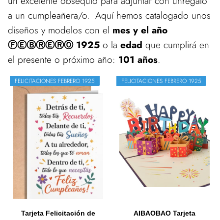
un excelente obsequio para adjuntar con unregalo
a un cumpleañera/o. Aquí hemos catalogado unos
diseños y modelos con el
mes y el año
ⒻⒺⒷⓇⒺⓇⓄ 1925
o la
edad
que cumplirá en
el presente o próximo año:
101 años
.
FELICITACIONES FEBRERO 1925
FELICITACIONES FEBRERO 1925
Tarjeta Felicitación de
AIBAOBAO Tarjeta