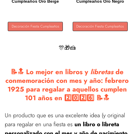
Cumpleaños Oro Beige
Cumpleaños Oro Negro
Blanca Globos...
Globos de...
Decoración Fiesta Cumpleaños
Decoración Fiesta Cumpleaños
🎊🎁🍰
📝🔝 Lo mejor en libros y
libretas
de
conmemoración con mes y año: febrero
1925 para regalar a aquellos cumplen
101 años en 2️⃣0️⃣2️⃣6️⃣ 📝🔝
Un producto que es una excelente idea (y original
para regalar en una fiesta es
un libro o libreta
personalizado con el mes y año de nacimiento,