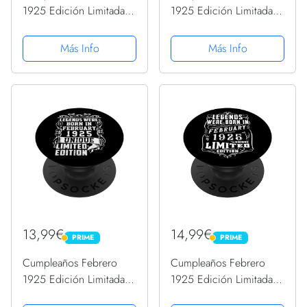
1925 Edición Limitada
1925 Edición Limitada
Regalo February
Regalo February
PopSockets PopGrip
PopSockets PopGrip
Más Info
Más Info
Intercambiable
Intercambiable
13,99€
14,99€
PRIME
PRIME
PRIME
PRIME
Cumpleaños Febrero
Cumpleaños Febrero
1925 Edición Limitada
1925 Edición Limitada
Regalo February
Regalo February