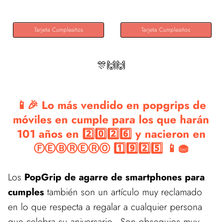
Tarjeta Cumpleaños
Tarjeta Cumpleaños
🎊🙌🙌
📱🎉 Lo más vendido en popgrips de
móviles en cumple para los que harán
101 años en 2️⃣0️⃣2️⃣6️⃣ y nacieron en
ⒻⒺⒷⓇⒺⓇⓄ 1️⃣9️⃣2️⃣5️⃣ 📱🧁
Los
PopGrip de agarre de smartphones para
cumples
también son un artículo muy reclamado
en lo que respecta a regalar a cualquier persona
que celebra su aniversario. Son obsequios muy