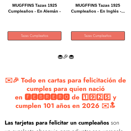
MUGFFINS Tazas 1925
MUGFFINS Tazas 1925
Cumpleaños - En Alemán -
Cumpleaños - En Inglés -...
Ich...
Tazas Cumpleaños
Tazas Cumpleaños
🧁🎉🧁
✉️🎉 Todo en cartas para felicitación de
cumples para quien nació
en 🅵🅴🅱🆁🅴🆁🅾 de 1️⃣9️⃣2️⃣5️⃣ y
cumplen 101 años en 2026 ✉️🔝
Las tarjetas para felicitar un cumpleaños
son