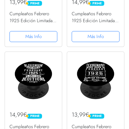
13,99€
14,99€
PRIME
PRIME
PRIME
PRIME
Cumpleaños Febrero
Cumpleaños Febrero
1925 Edición Limitada
1925 Edición Limitada
Regalo February
Regalo February
PopSockets PopGrip
PopSockets PopGrip
Más Info
Más Info
Intercambiable
Intercambiable
14,99€
13,99€
PRIME
PRIME
PRIME
PRIME
Cumpleaños Febrero
Cumpleaños Febrero