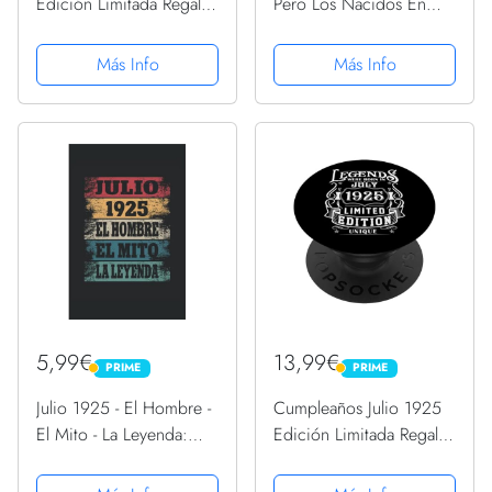
Edición Limitada Regalo
Pero Los Nacidos En
Legend July PopSockets
Julio 1925 Somos Los
PopGrip Intercambiable
Mejores: Regalos de
Más Info
Más Info
Cumpleaños, Nacidos
en los años 1925
Regalos Creativos
Cuaderno ...
Cuaderno...
5,99€
13,99€
PRIME
PRIME
PRIME
PRIME
Julio 1925 - El Hombre -
Cumpleaños Julio 1925
El Mito - La Leyenda:
Edición Limitada Regalo
Regalos Originales para
Legend July PopSockets
Hombre Papá Abuelo
PopGrip Intercambiable