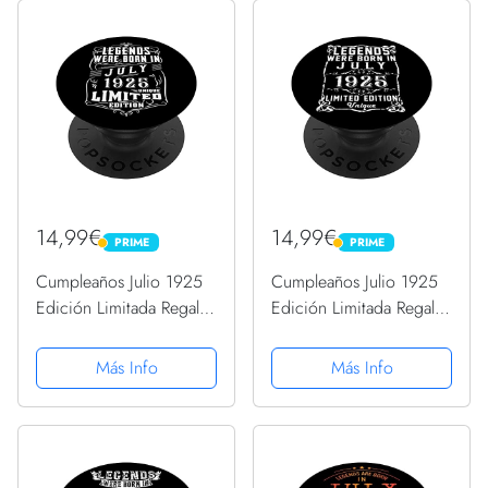
14,99€
14,99€
PRIME
PRIME
PRIME
PRIME
Cumpleaños Julio 1925
Cumpleaños Julio 1925
Edición Limitada Regalo
Edición Limitada Regalo
Legend July PopSockets
Legend July PopSockets
PopGrip Intercambiable
PopGrip Intercambiable
Más Info
Más Info