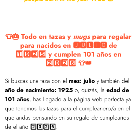
👕🎂 Todo en tazas y
mugs
para regalar
para nacidos en 🅹🆄🅻🅸🅾 de
1️⃣9️⃣2️⃣5️⃣ y cumplen 101 años en
2️⃣0️⃣2️⃣6️⃣ 👕👑
Si buscas una taza con el
mes: julio
y también del
año de nacimiento: 1925
o, quizás, la
edad de
101 años
, has llegado a la página web perfecta ya
que tenemos las tazas para el cumpleañero/a en el
que andas pensando en su regalo de cumpleaños
de el año 2️⃣0️⃣2️⃣6️⃣.