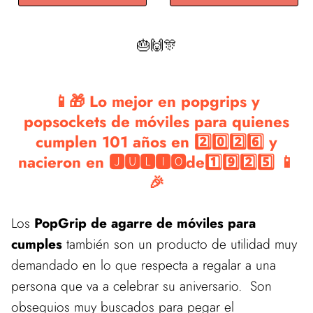
🎂🙌🎊
📱🎁 Lo mejor en popgrips y
popsockets de móviles para quienes
cumplen 101 años en 2️⃣0️⃣2️⃣6️⃣ y
nacieron en 🅹🆄🅻🅸🅾de1️⃣9️⃣2️⃣5️⃣ 📱
🎉
Los
PopGrip de agarre de móviles para
cumples
también son un producto de utilidad muy
demandado en lo que respecta a regalar a una
persona que va a celebrar su aniversario. Son
obsequios muy buscados para pegar el