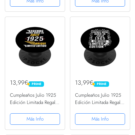
Más Info
Más Info
Hermano - Diario,
Cuaderno De Notas,
Apuntes O Agenda
13,99€
13,99€
PRIME
PRIME
PRIME
PRIME
Cumpleaños Julio 1925
Cumpleaños Julio 1925
Edición Limitada Regalo
Edición Limitada Regalo
Legend July PopSockets
Legend July PopSockets
PopGrip Intercambiable
PopGrip Intercambiable
Más Info
Más Info