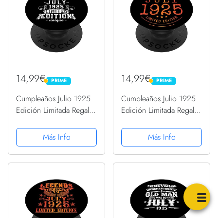
14,99€
14,99€
PRIME
PRIME
PRIME
PRIME
Cumpleaños Julio 1925
Cumpleaños Julio 1925
Edición Limitada Regalo
Edición Limitada Regalo
Legend July PopSockets
Legend July PopSockets
PopGrip Intercambiable
PopGrip Intercambiable
Más Info
Más Info