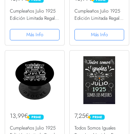
PRIME
PRIME
Cumpleaños Julio 1925
Cumpleaños Julio 1925
Edición Limitada Regalo
Edición Limitada Regalo
Legend July PopSockets
Legend July PopSockets
PopGrip Intercambiable
PopGrip Intercambiable
Más Info
Más Info
13,99€
7,25€
PRIME
PRIME
PRIME
PRIME
Cumpleaños Julio 1925
Todos Somos Iguales