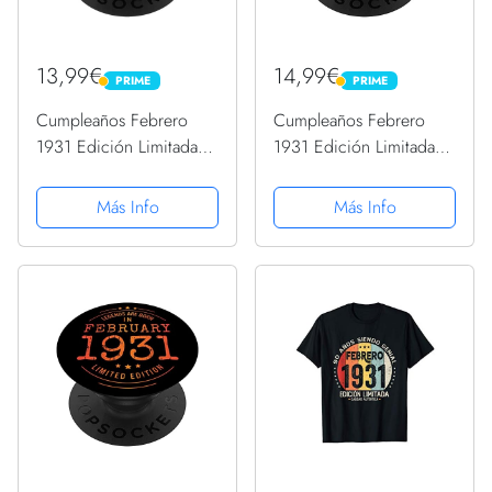
13,99€
14,99€
PRIME
PRIME
PRIME
PRIME
Cumpleaños Febrero
Cumpleaños Febrero
1931 Edición Limitada
1931 Edición Limitada
Regalo February
Regalo February
PopSockets PopGrip
PopSockets PopGrip
Más Info
Más Info
Intercambiable
Intercambiable