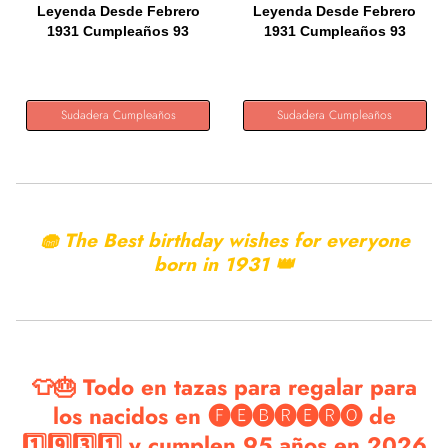
Leyenda Desde Febrero
Leyenda Desde Febrero
1931 Cumpleaños 93
1931 Cumpleaños 93
Años...
Años...
Sudadera Cumpleaños
Sudadera Cumpleaños
🧁 The Best birthday wishes for everyone
born in
1931 👑
👕🎂 Todo en tazas para regalar para
los nacidos en 🅕🅔🅑🅡🅔🅡🅞 de
1️⃣9️⃣3️⃣1️⃣ y cumplen 95 años en 2026