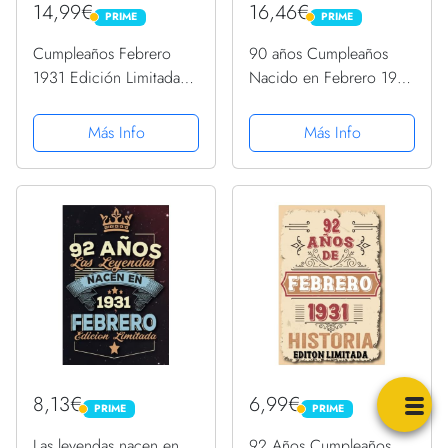
14,99€
16,46€
PRIME
PRIME
PRIME
PRIME
Cumpleaños Febrero
90 años Cumpleaños
1931 Edición Limitada
Nacido en Febrero 1931
Regalo February
Regalo de 90 años
PopSockets PopGrip
Camiseta
Más Info
Más Info
Intercambiable
8,13€
6,99€
PRIME
PRIME
PRIME
PRIME
Las leyendas nacen en
92 Años Cumpleaños