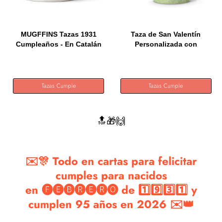
MUGFFINS Tazas 1931
Taza de San Valentín
Cumpleaños - En Catalán
Personalizada con
-...
Fotos....
Tazas Cumple
Tazas Cumple
🔝🎁🙌
✉️🎊 Todo en cartas para felicitar
cumples para nacidos
en 🅕🅔🅑🅡🅔🅡🅞 de 1️⃣9️⃣3️⃣1️⃣ y
cumplen 95 años en 2026 ✉️👑