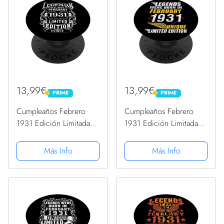
13,99€
13,99€
PRIME
PRIME
PRIME
PRIME
Cumpleaños Febrero
Cumpleaños Febrero
1931 Edición Limitada
1931 Edición Limitada
Regalo February
Regalo February
PopSockets PopGrip
PopSockets PopGrip
Más Info
Más Info
Intercambiable
Intercambiable