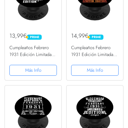
13,99€
14,99€
PRIME
PRIME
PRIME
PRIME
Cumpleaños Febrero
Cumpleaños Febrero
1931 Edición Limitada
1931 Edición Limitada
Regalo February
Regalo February
PopSockets PopGrip
PopSockets PopGrip
Más Info
Más Info
Intercambiable
Intercambiable