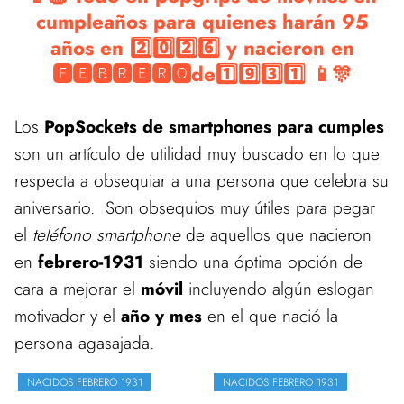
cumpleaños para quienes harán 95
años en 2️⃣0️⃣2️⃣6️⃣ y nacieron en
🅵🅴🅱🆁🅴🆁🅾de1️⃣9️⃣3️⃣1️⃣ 📱🎊
Los
PopSockets de smartphones para cumples
son un artículo de utilidad muy buscado en lo que
respecta a obsequiar a una persona que celebra su
aniversario. Son obsequios muy útiles para pegar
el
teléfono smartphone
de aquellos que nacieron
en
febrero-1931
siendo una óptima opción de
cara a mejorar el
móvil
incluyendo algún eslogan
motivador y el
año y mes
en el que nació la
persona agasajada.
NACIDOS FEBRERO 1931
NACIDOS FEBRERO 1931