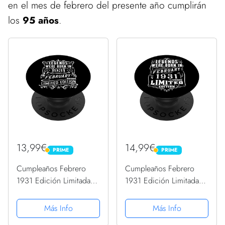
en el mes de febrero del presente año cumplirán
los
95 años
.
13,99€
14,99€
PRIME
PRIME
PRIME
PRIME
Cumpleaños Febrero
Cumpleaños Febrero
1931 Edición Limitada
1931 Edición Limitada
Regalo February
Regalo February
PopSockets PopGrip
PopSockets PopGrip
Más Info
Más Info
Intercambiable
Intercambiable