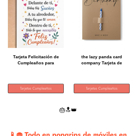
Tarjeta Felicitación de
the lazy panda card
Cumpleaños para
company Tarjeta de
familiar...
cumpleaños...
Tarjetas Cumpleaños
Tarjetas Cumpleaños
🎂🔝👑
📱🧁 Todo en popgrips de móviles en