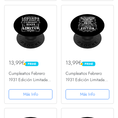
13,99€
13,99€
PRIME
PRIME
PRIME
PRIME
Cumpleaños Febrero
Cumpleaños Febrero
1931 Edición Limitada
1931 Edición Limitada
Regalo February
Regalo February
PopSockets PopGrip
PopSockets PopGrip
Más Info
Más Info
Intercambiable
Intercambiable