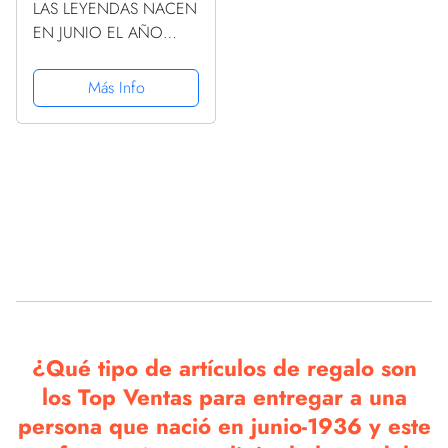
LAS LEYENDAS NACEN
EN JUNIO EL AÑO
1936: 87 Aniversario
Cuaderno personalizado
Más Info
87 años regalos Feliz
1936 cumpleaños ideas
de regalos
¿Qué tipo de artículos de regalo son
los Top Ventas para entregar a una
persona que nació en junio-1936 y este