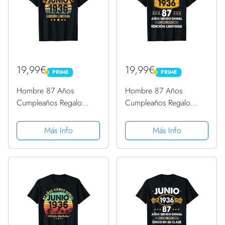
19,99€
19,99€
PRIME
PRIME
PRIME
PRIME
Hombre 87 Años
Hombre 87 Años
Cumpleaños Regalo
Cumpleaños Regalo
Hombre Junio 1936
Hombre Junio 1936
Junio 87 Años Camiseta
Junio 87 Años Camiseta
Más Info
Más Info