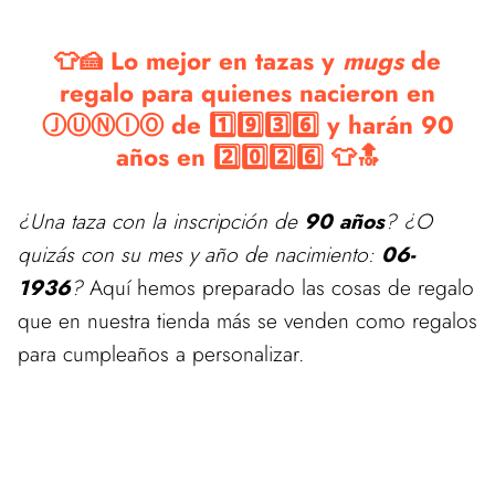
👕🍰 Lo mejor en tazas y
mugs
de
regalo para quienes nacieron en
ⒿⓊⓃⒾⓄ de 1️⃣9️⃣3️⃣6️⃣ y harán 90
años en 2️⃣0️⃣2️⃣6️⃣ 👕🔝
¿Una taza con la inscripción de
90 años
? ¿O
quizás con su mes y año de nacimiento:
06-
1936
?
Aquí hemos preparado las cosas de regalo
que en nuestra tienda más se venden como regalos
para cumpleaños a personalizar.