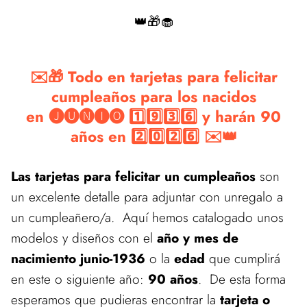
👑🎁🧁
✉️🎁 Todo en tarjetas para felicitar
cumpleaños para los nacidos
en 🅙🅤🅝🅘🅞 1️⃣9️⃣3️⃣6️⃣ y harán 90
años en 2️⃣0️⃣2️⃣6️⃣ ✉️👑
Las tarjetas para felicitar un cumpleaños
son
un excelente detalle para adjuntar con unregalo a
un cumpleañero/a. Aquí hemos catalogado unos
modelos y diseños con el
año y mes de
nacimiento junio-1936
o la
edad
que cumplirá
en este o siguiente año:
90 años
. De esta forma
esperamos que pudieras encontrar la
tarjeta o