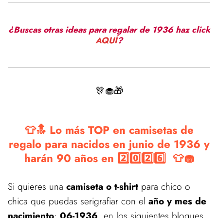
¿Buscas otras ideas para regalar de 1936 haz click
AQUÍ
?
🎊🧁🎁
👕🔝 Lo más TOP en camisetas de
regalo para nacidos en junio de 1936 y
harán 90 años en 2️⃣0️⃣2️⃣6️⃣ 👕🧁
Si quieres una
camiseta o t-shirt
para chico o
chica que puedas serigrafiar con el
año y mes de
nacimiento
:
06-1936
, en los siguientes bloques