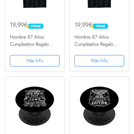
19,99€
19,99€
PRIME
PRIME
PRIME
PRIME
Hombre 87 Años
Hombre 87 Años
Cumpleaños Regalo
Cumpleaños Regalo
Hombre Junio 1936
Hombre Junio 1936
Junio 87 Años Camiseta
Junio 87 Años Camiseta
Más Info
Más Info