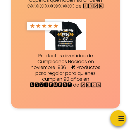
aquellos que hacen 90 años en
ⓈⒺⓅⓉⒾⒺⓂⒷⓇⒺ de 2️⃣0️⃣2️⃣6️⃣
★
★
★
★
★
Productos divertidos de
Cumpleaños Nacidos en
noviembre 1936 - 🎁 Productos
para regalar para quienes
cumplen 90 años en
🅽🅾🆅🅸🅴🅼🅱🆁🅴 de 2️⃣0️⃣2️⃣6️⃣