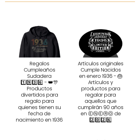
Regalos
Artículos originales
Cumpleaños
Cumple Nacidos
Sudadera
en enero 1936 - 🎂
1️⃣9️⃣3️⃣6️⃣ - 👑🎊
Artículos y
Productos
productos para
divertidos para
regalar para
regalo para
aquellos que
quienes tienen su
cumplirán 90 años
fecha de
en ⒺⓃⒺⓇⓄ de
nacimiento en 1936
2️⃣0️⃣2️⃣6️⃣