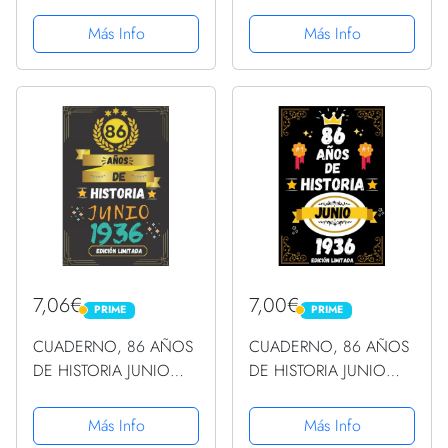
1936 EDICIÓN
1936 EDICIÓN
LIMITADA: Regalo de 86
LIMITADA: Regalo de 86
Más Info
Más Info
cumpleaños para
cumpleaños para
mujeres y hombres,
mujeres y hombres,
ideas de 86
ideas de 86
cumpleaños... un
cumpleaños... un
cumpleaños... ......
cumpleaños... ......
7,06€
7,00€
PRIME
PRIME
PRIME
PRIME
CUADERNO, 86 AÑOS
CUADERNO, 86 AÑOS
DE HISTORIA JUNIO
DE HISTORIA JUNIO
1936 EDICIÓN
1936 EDICIÓN
LIMITADA: Regalo de 86
LIMITADA: Regalo de 86
Más Info
Más Info
cumpleaños para
cumpleaños para