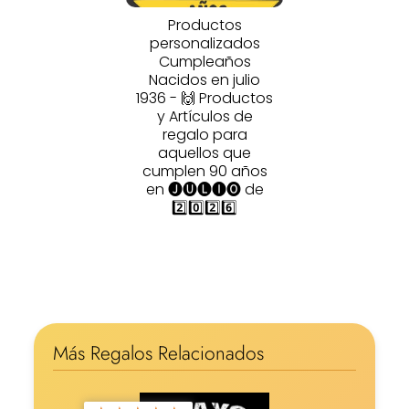
Productos
personalizados
Cumpleaños
Nacidos en julio
1936 - 🙌 Productos
y Artículos de
regalo para
aquellos que
cumplen 90 años
en 🅙🅤🅛🅘🅞 de
2️⃣0️⃣2️⃣6️⃣
Más Regalos Relacionados