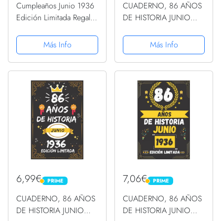
Cumpleaños Junio 1936
CUADERNO, 86 AÑOS
Edición Limitada Regalo
DE HISTORIA JUNIO
Legend June PopSockets
1936 EDICIÓN
PopGrip Intercambiable
LIMITADA: Regalo de 86
Más Info
Más Info
cumpleaños para
mujeres y hombres,
ideas de 86
cumpleaños... un
cumpleaños... ......
6,99€
7,06€
PRIME
PRIME
PRIME
PRIME
CUADERNO, 86 AÑOS
CUADERNO, 86 AÑOS
DE HISTORIA JUNIO
DE HISTORIA JUNIO