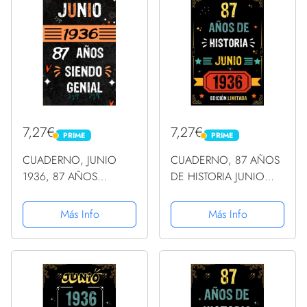
cumpleaños... divertido,
cumpleaños... un
... regalo...
cumpleaños... ......
7,27€
7,27€
PRIME
PRIME
PRIME
PRIME
CUADERNO, JUNIO
CUADERNO, 87 AÑOS
1936, 87 AÑOS
DE HISTORIA JUNIO
SIENDO GENIAL:
1936 EDICIÓN
Regalo de 87
LIMITADA: Regalo de 87
Más Info
Más Info
cumpleaños para
cumpleaños para
mujeres y hombres,
mujeres y hombres,
ideas de 87
ideas de 87
cumpleaños... un
cumpleaños... un
cumpleaños... divertido,
cumpleaños... ......