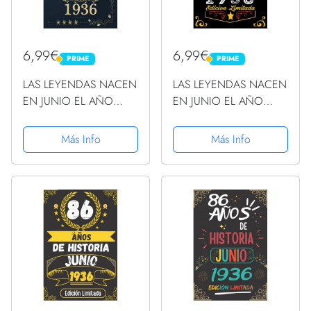
6,99€
6,99€
PRIME
PRIME
PRIME
PRIME
LAS LEYENDAS NACEN
LAS LEYENDAS NACEN
EN JUNIO EL AÑO
EN JUNIO EL AÑO
1936: 87 Aniversario
1936: 87 Aniversario
Cuaderno personalizado
Cuaderno personalizado
Más Info
Más Info
87 años regalos Feliz
87 años regalos Feliz
1936 cumpleaños ideas
1936 cumpleaños ideas
de regalos
de regalos