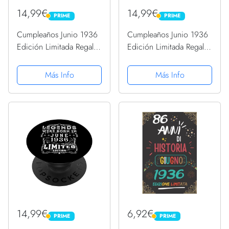
14,99€
14,99€
PRIME
PRIME
PRIME
PRIME
Cumpleaños Junio 1936
Cumpleaños Junio 1936
Edición Limitada Regalo
Edición Limitada Regalo
Legend June PopSockets
Legend June PopSockets
PopGrip Intercambiable
PopGrip Intercambiable
Más Info
Más Info
14,99€
6,92€
PRIME
PRIME
PRIME
PRIME