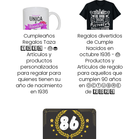
Cumpleaños
Regalos divertidos
Regalos Taza
de Cumple
1️⃣9️⃣3️⃣6️⃣ - 🎂🧁
Nacidos en
Artículos y
octubre 1936 - 🎂
productos
Productos y
personalizados
Artículos de regalo
para regalar para
para aquellos que
quienes tienen su
cumplen 90 años
año de nacimiento
en ⓄⒸⓉⓊⒷⓇⒺ
en 1936
de 2️⃣0️⃣2️⃣6️⃣