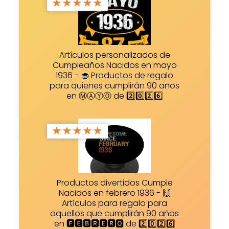
★
★
★
★
★
Artículos personalizados de
Cumpleaños Nacidos en mayo
1936 - 🧁 Productos de regalo
para quienes cumplirán 90 años
en ⓂⒶⓎⓄ de 2️⃣0️⃣2️⃣6️⃣
★
★
★
★
★
Productos divertidos Cumple
Nacidos en febrero 1936 - 🙌
Artículos para regalo para
aquellos que cumplirán 90 años
en 🅵🅴🅱🆁🅴🆁🅾 de 2️⃣0️⃣2️⃣6️⃣