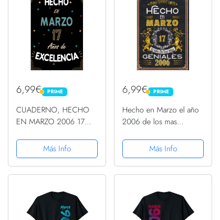
... regalo...
cumpleaños... ......
6,99€
6,99€
PRIME
PRIME
PRIME
PRIME
CUADERNO, HECHO
Hecho en Marzo el año
EN MARZO 2006 17
2006 de los mas
AÑOS DE
Geniales: 17 Aniversario
EXCELENCIA: Regalo de
Cuaderno personalizado
Más Info
Más Info
17 cumpleaños para
17 años regalos Feliz
mujeres y hombres,
2006 cumpleaños ideas
ideas de 17
de regalos
cumpleaños... un
cumpleaños... ... regalo
de...