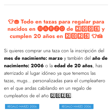
👕🧁 Todo en tazas para regalar para
nacidos en 🅜🅐🅡🅩🅞 de 2️⃣0️⃣0️⃣6️⃣ y
cumplen 20 años en 2️⃣0️⃣2️⃣6️⃣ 👕🍰
Si quieres comprar una taza con la inscripción del
mes de nacimiento: marzo
y también del
año de
nacimiento: 2006
o la
edad de 20 años
, has
aterrizado al lugar idóneo ya que tenemos las
tazas, mugs... personalizadas para el cumpleañero
en el que andas cabilando en un regalo de
cumpleaños de el año 2️⃣0️⃣2️⃣6️⃣.
REGALO MARZO 2006
REGALO MARZO 2006