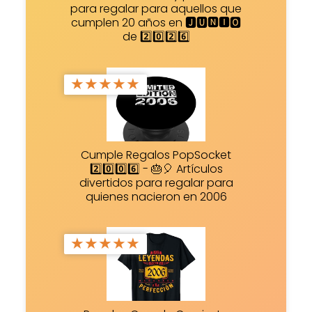
para regalar para aquellos que
cumplen 20 años en 🅹🆄🅽🅸🅾
de 2️⃣0️⃣2️⃣6️⃣
★
★
★
★
★
Cumple Regalos PopSocket
2️⃣0️⃣0️⃣6️⃣ - 🎂🎈 Artículos
divertidos para regalar para
quienes nacieron en 2006
★
★
★
★
★