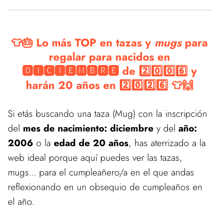
👕🎂 Lo más TOP en tazas y
mugs
para
regalar para nacidos en
🅳🅸🅲🅸🅴🅼🅱🆁🅴 de 2️⃣0️⃣0️⃣6️⃣ y
harán 20 años en 2️⃣0️⃣2️⃣6️⃣ 👕🙌
Si etás buscando una taza (Mug) con la inscripción
del
mes de nacimiento: diciembre
y del
año:
2006
o la
edad de 20 años
, has aterrizado a la
web ideal porque aquí puedes ver las tazas,
mugs... para el cumpleañero/a en el que andas
reflexionando en un obsequio de cumpleaños en
el año.