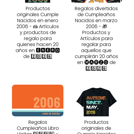
Productos
Regalos divertidos
originales Cumple
de Cumpleaños
Nacidos en enero
Nacidos en marzo
2006 - 🍰 Artículos
2006 - 🎁
y productos de
Productos y
regalo para
Artículos para
quienes hacen 20
regalar para
años en 🅴🅽🅴🆁🅾
aquellos que
de 2️⃣0️⃣2️⃣6️⃣
cumplirán 20 años
en 🅜🅐🅡🅩🅞 de
2️⃣0️⃣2️⃣6️⃣
Regalos
Productos
Cumpleaños Libro
originales de