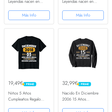
Leyendas nacen en
Leyendas nacen en
Diciembre de 2006
diciembre de 2005
Camiseta
Camiseta
Más Info
Más Info
19,49€
32,99€
PRIME
PRIME
PRIME
PRIME
Niños 5 Años
Nacido En Diciembre
Cumpleaños Regalo
2006 15 Años
Diciembre 2018
Cumpleaños Regalo
Diciembre 5 Años
Niño Sudadera