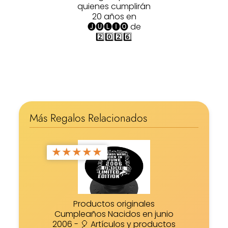
quienes cumplirán
20 años en
🅙🅤🅛🅘🅞 de
2️⃣0️⃣2️⃣6️⃣
Más Regalos Relacionados
★
★
★
★
★
Productos originales
Cumpleaños Nacidos en junio
2006 - 🎈 Artículos y productos