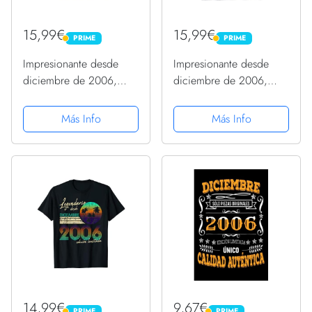
15,99€
15,99€
PRIME
PRIME
PRIME
PRIME
Impresionante desde
Impresionante desde
diciembre de 2006,
diciembre de 2006,
regalo de cumpleaños
regalo de cumpleaños
divertido retro Camiseta
divertido retro Camiseta
Más Info
Más Info
Cuello V
sin Mangas
14,99€
9,67€
PRIME
PRIME