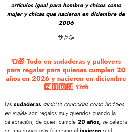
artículos igual para hombre y chicos como
mujer y chicas que nacieron en diciembre de
2006
🎊🎉🥳
👕🎁 Todo en sudaderas y pullovers
para regalar para quienes cumplen 20
años en 2026 y nacieron en diciembre
2️⃣0️⃣0️⃣6️⃣ 👕🍰
Las
sudaderas
-
también conocidas como hoddies
en inglés
- son regalos muy queridos cuando la
celebración, de quien cumple
20 años,
se celebra
en una época más fría como el
invierno
o el