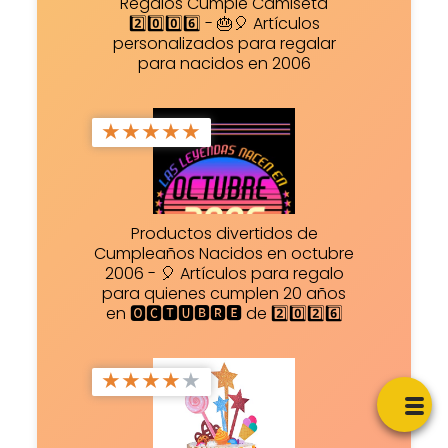
Regalos Cumple Camiseta
2️⃣0️⃣0️⃣6️⃣ - 🎂🎈 Artículos
personalizados para regalar
para nacidos en 2006
★
★
★
★
★
Productos divertidos de
Cumpleaños Nacidos en octubre
2006 - 🎈 Artículos para regalo
para quienes cumplen 20 años
en 🅾🅲🆃🆄🅱🆁🅴 de 2️⃣0️⃣2️⃣6️⃣
★
★
★
★
★