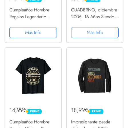
PRIME
PRIME
Cumpleaños Hombre
CUADERNO, diciembre
Regalos Legendario
2006, 16 Años Siendo
Desde Diciembre 2006
Genial: Regalo de 16
Camiseta
cumpleaños para
Más Info
Más Info
mujeres y hombres,
ideas de 16 cumpleaños
Regalo un cumpleaños
divertido Regalo...
14,99€
18,99€
PRIME
PRIME
PRIME
PRIME
Cumpleaños Hombre
Impresionante desde