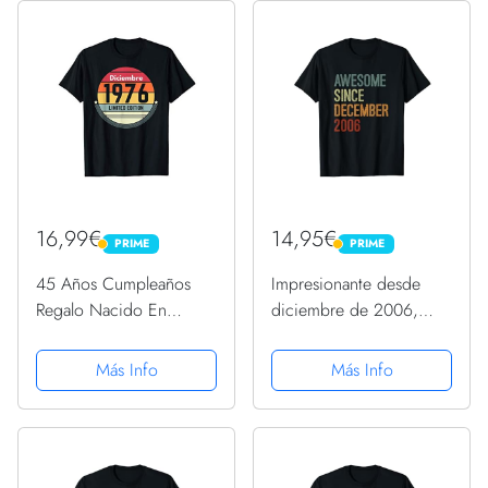
16,99€
14,95€
PRIME
PRIME
PRIME
PRIME
45 Años Cumpleaños
Impresionante desde
Regalo Nacido En
diciembre de 2006,
Diciembre 1976 Mujer
regalo de cumpleaños
Camiseta
divertido retro Camiseta
Más Info
Más Info