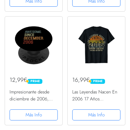
Más Info
Más Info
Camiseta
12,99€
16,99€
PRIME
PRIME
PRIME
PRIME
Impresionante desde
Las Leyendas Nacen En
diciembre de 2006,
2006 17 Años
regalo de cumpleaños
Cumpleaños Hombre
divertido retro
Regalo Camiseta
Más Info
Más Info
PopSockets PopGrip
Intercambiable