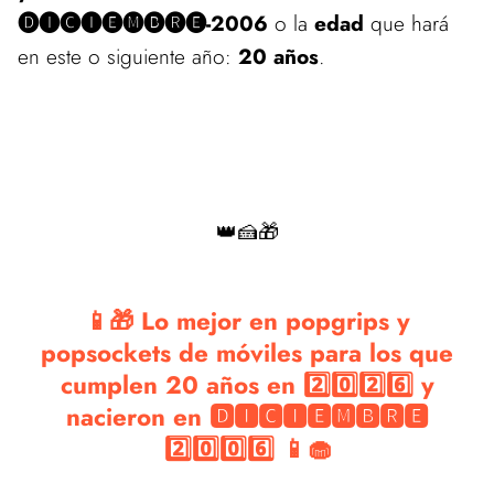
🅓🅘🅒🅘🅔🅜🅑🅡🅔-2006
o la
edad
que hará
en este o siguiente año:
20 años
.
👑🍰🎁
📱🎁 Lo mejor en popgrips y
popsockets de móviles para los que
cumplen 20 años en 2️⃣0️⃣2️⃣6️⃣ y
nacieron en 🅳🅸🅲🅸🅴🅼🅱🆁🅴
2️⃣0️⃣0️⃣6️⃣ 📱🧁