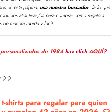
os en esta página,
usa nuestro buscador
dado que
roductos atractivas/os para comprar como regalo a
 de manera rápida y fácil.
o personalizados de 1984
haz click
AQUÍ
?
🎈🎈
t-shirts para regalar para quien
4 y cumplen 42 años en 2026 👕