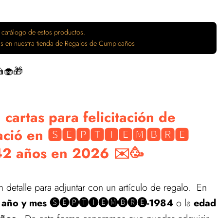
 catálogo de estos productos.
tas en nuestra tienda de Regalos de Cumpleaños
🧁🎁
cartas para felicitación de
ció en 🆂🅴🅿🆃🅸🅴🅼🅱🆁🅴
n 42 años en 2026 ✉️🥳
detalle para adjuntar con un artículo de regalo. En
l
año y mes 🅢🅔🅟🅣🅘🅔🅜🅑🅡🅔-1984
o la
edad