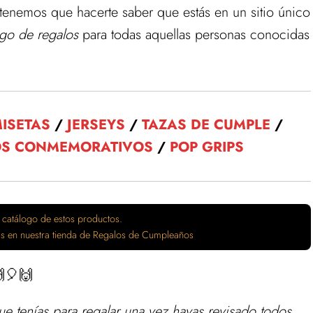
 tenemos que hacerte saber que estás en un sitio único
ogo de regalos
para todas aquellas personas conocidas
ISETAS
/
JERSEYS
/
TAZAS DE CUMPLE
/
OS CONMEMORATIVOS
/
POP GRIPS
 catálogo de estos productos.
tas en nuestra tienda de Regalos de Cumpleaños
🎈🙌
ue tenías para
regalar
una vez hayas revisado todos