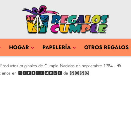
HOGAR
PAPELERÍA
OTROS REGALOS
Productos originales de Cumple Nacidos en septiembre 1984 - 🎁
42 años en 🆂🅴🅿🆃🅸🅴🅼🅱🆁🅴 de 2️⃣0️⃣2️⃣6️⃣