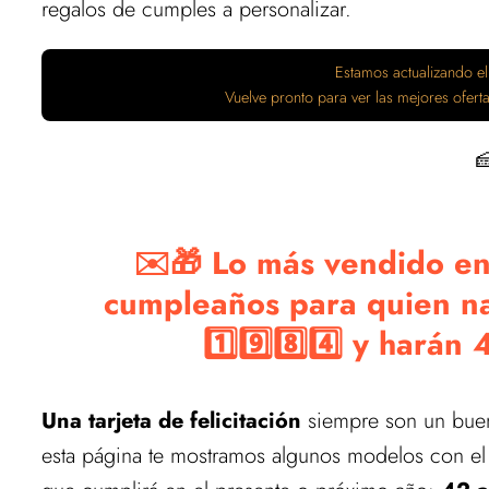
regalos de cumples a personalizar.
Estamos actualizando el
Vuelve pronto para ver las mejores ofer

✉️🎁 Lo más vendido en 
cumpleaños para quien na
1️⃣9️⃣8️⃣4️⃣ y hará
Una tarjeta de felicitación
siempre son un buen 
esta página te mostramos algunos modelos con e