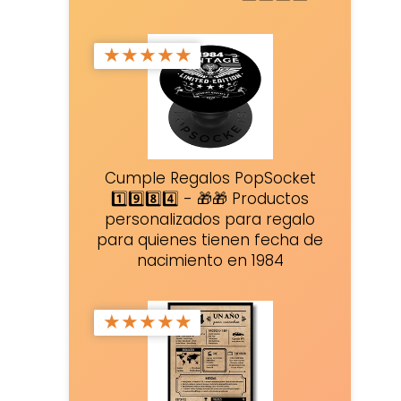
★
★
★
★
★
Cumple Regalos PopSocket
1️⃣9️⃣8️⃣4️⃣ - 🎁🎁 Productos
personalizados para regalo
para quienes tienen fecha de
nacimiento en 1984
★
★
★
★
★