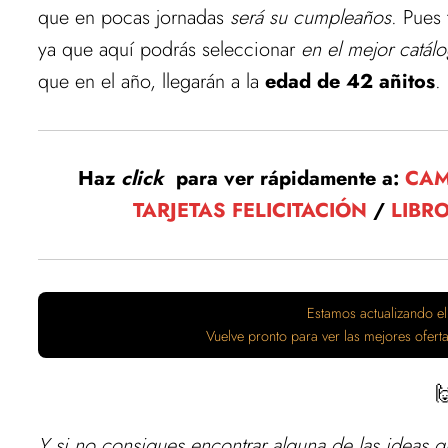
que en pocas jornadas
será su cumpleaños
. Pues
ya que aquí podrás seleccionar
en el mejor catál
que en el año, llegarán a la
edad de 42 añitos
.
Haz
click
para ver rápidamente a:
CAM
TARJETAS FELICITACIÓN
/
LIBR
Estamos actualizando el
Vuelve pronto para ver las mejores ofer

Y si no consigues encontrar alguna de las ideas q