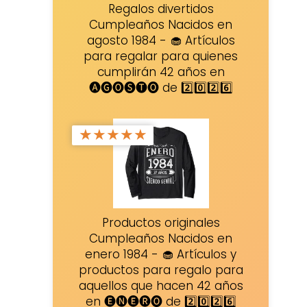
Regalos divertidos
Cumpleaños Nacidos en
agosto 1984 - 🧁 Artículos
para regalar para quienes
cumplirán 42 años en
🅐🅖🅞🅢🅣🅞 de 2️⃣0️⃣2️⃣6️⃣
★
★
★
★
★
Productos originales
Cumpleaños Nacidos en
enero 1984 - 🧁 Artículos y
productos para regalo para
aquellos que hacen 42 años
en 🅔🅝🅔🅡🅞 de 2️⃣0️⃣2️⃣6️⃣