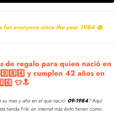
es for everyone since the year
1984 🧁
s
de regalo para quien nació en
9️⃣8️⃣4️⃣ y cumplen 42 años en
2️⃣6️⃣ 👕🔝
 su mes y año en el que nació:
09-1984
?
Aquí
ta tienda Friki en internet más éxito tienen como