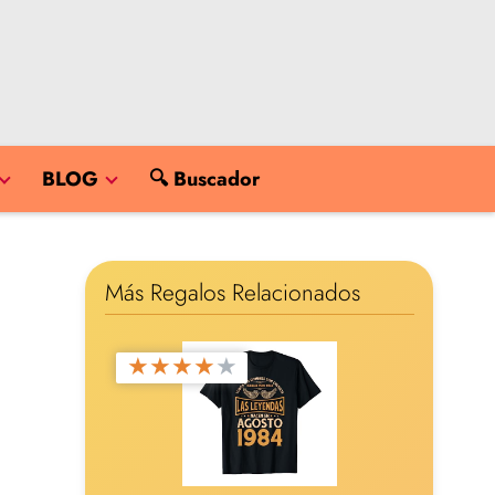
BLOG
🔍 Buscador
Más Regalos Relacionados
★
★
★
★
★