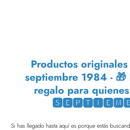
Productos originale
septiembre 1984 - 🎁 
regalo para quienes
🆂🅴🅿🆃🅸🅴🅼🅱
Si has llegado hasta aquí es porque estás busca