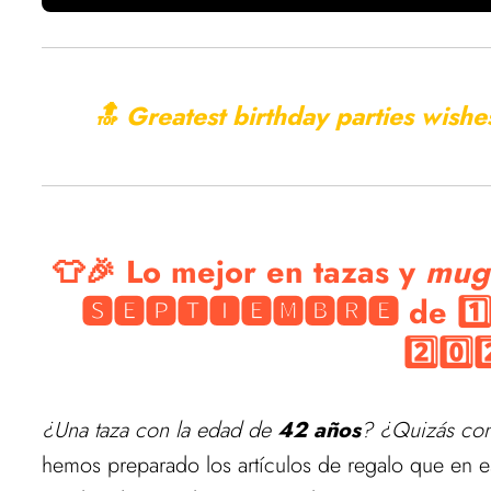
🔝 Greatest birthday parties wish
👕🎉 Lo mejor en tazas y
mug
🆂🅴🅿🆃🅸🅴🅼🅱🆁🅴 de 1️⃣
2️⃣0️⃣
¿Una taza con la edad de
42 años
? ¿Quizás con
hemos preparado los artículos de regalo que en es