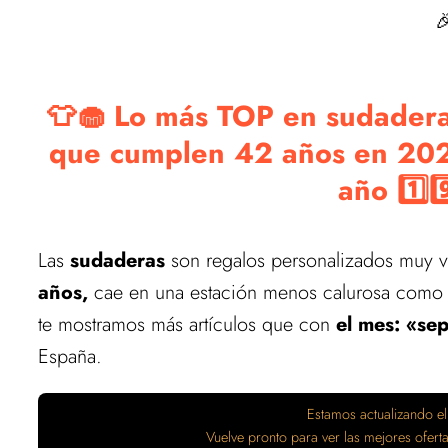

👕🧁 Lo más TOP en sudaderas
que cumplen 42 años en 202
año 1️⃣9️
Las
sudaderas
son regalos personalizados muy 
años,
cae en una estación menos calurosa como
te mostramos más artículos que con
el mes: «se
España.
Estamos actualizando el
Vuelve pronto para ver las mejores ofer