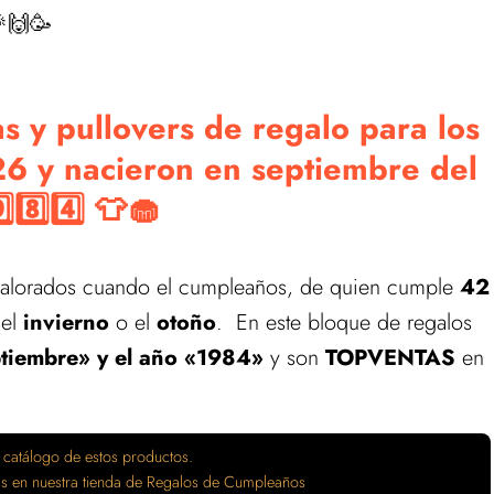
🙌🥳
 y pullovers de regalo para los
6 y nacieron en septiembre del
⃣8️⃣4️⃣ 👕🧁
valorados cuando el cumpleaños, de quien cumple
42
 el
invierno
o el
otoño
. En este bloque de regalos
ptiembre» y el año «1984»
y son
TOPVENTAS
en
 catálogo de estos productos.
tas en nuestra tienda de Regalos de Cumpleaños