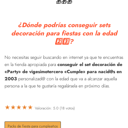
🎁🎁🎁
¿Dónde podrías conseguir sets
decoración para fiestas con la edad
2️⃣3️⃣?
No necesitas seguir buscando en internet ya que te encuentras
en la tienda apropiada para
conseguir el set decoración de
«Party» de vigesimotercero «Cumple» para nacid@s en
2003
personalizad@ con la edad que va a alcanzar aquella
persona a la que te gustaría regalársela en próximo días.
★
★
★
★
★
Valoración: 5.0 (18 votos)
Packs de fiesta para cumpleaños