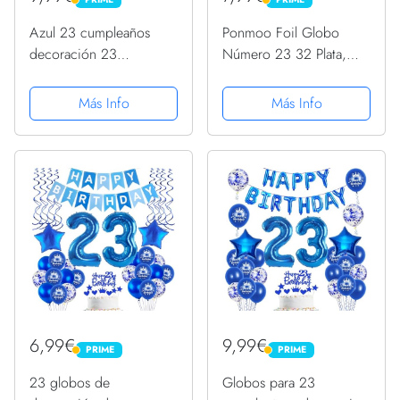
PRIME
PRIME
Azul 23 cumpleaños
Ponmoo Foil Globo
decoración 23
Número 23 32 Plata,
cumpleaños decoración
Gigante Numeros 0 1 2
hombre mujer globos 23
3 4 5 6 7 8 9 10-19 20-
Más Info
Más Info
cumpleaños decoración
29 30 40 50 60 70 80
23 años cumpleaños
90 100, Grande Globos
decoración feliz
para La Boda
guirnalda feliz...
Aniversario, Globo...
6,99€
9,99€
PRIME
PRIME
PRIME
PRIME
23 globos de
Globos para 23