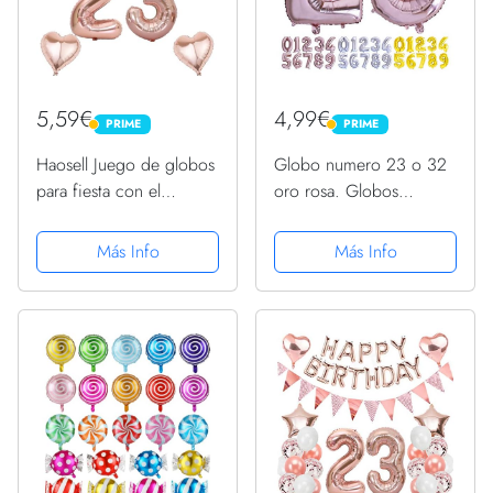
5,59€
4,99€
PRIME
PRIME
PRIME
PRIME
Haosell Juego de globos
Globo numero 23 o 32
para fiesta con el
oro rosa. Globos
número 23, arcoíris y
Gigante números 2 3
oro rosa, globos de
fiestas cumpleaños
Más Info
Más Info
helio número 23, globos
decoración fiesta
para cumpleaños de 32
aniversario boda tamaño
pulgadas, globos para...
grande 70 cm con
accesorio para inflar...