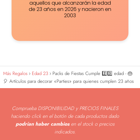
aquellos que alcanzarán la edad
de 23 años en 2026 y nacieron en
2003
Más Regalos
Edad 23
Packs de Fiestas Cumple 2️⃣3️⃣ edad - 🎂
🎈 Artículos para decorar «Parties» para quienes cumplen 23 años
Comprueba DISPONIBILIDAD y PRECIOS FINALES
haciendo click en el botón de cada productos dado
podrían haber cambios
en el stock o precios
indicados
.