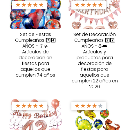
★
★
★
★
★
★
★
★
★
★
Set de Fiestas
Set de Decoración
Cumpleaños 7️⃣4️⃣
Cumpleaños 2️⃣2️⃣
AÑOS - 🎊🥳
AÑOS - 🥳👑
Artículos de
Artículos y
decoración en
productos para
fiestas para
decoración de
aquellos que
fiestas para
cumplen 74 años
aquellos que
cumplen 22 años en
2026
★
★
★
★
★
★
★
★
★
★