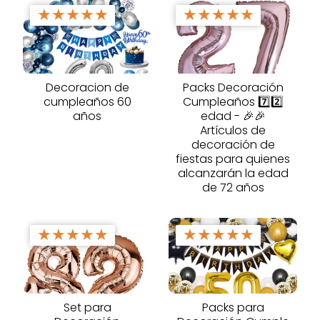
★
★
★
★
★
★
★
★
★
★
Decoracion de
Packs Decoración
cumpleaños 60
Cumpleaños 7️⃣2️⃣
años
edad - 🎉🎉
Artículos de
decoración de
fiestas para quienes
alcanzarán la edad
de 72 años
★
★
★
★
★
★
★
★
★
★
Set para
Packs para