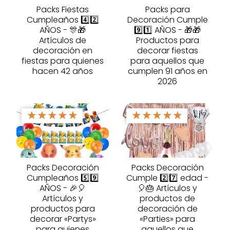
Packs Fiestas
Packs para
Cumpleaños 4️⃣2️⃣
Decoración Cumple
AÑOS - 🎊🎁
9️⃣1️⃣ AÑOS - 🎁🎁
Artículos de
Productos para
decoración en
decorar fiestas
fiestas para quienes
para aquellos que
hacen 42 años
cumplen 91 años en
2026
★
★
★
★
★
★
★
★
★
★
Packs Decoración
Packs Decoración
Cumpleaños 5️⃣9️⃣
Cumple 2️⃣7️⃣ edad -
AÑOS - 🎉🎈
🎈🎂 Artículos y
Artículos y
productos de
productos para
decoración de
decorar «Partys»
«Parties» para
para quienes
aquellos que