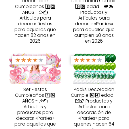
Decoración
Decoración Cumple
Cumpleaños 8️⃣2️⃣
5️⃣0️⃣ edad - 👑🧁
AÑOS - 🥳🎂
Productos y
Artículos para
Artículos para
decorar fiestas
decorar «Parties»
para aquellos que
para aquellos que
hacen 82 años en
cumplen 50 años
2026
en 2026
★
★
★
★
★
★
★
★
★
★
Set Fiestas
Packs Decoración
Cumpleaños 1️⃣6️⃣
Cumple 6️⃣4️⃣ edad -
AÑOS - 🎉🎂
🙌🎁 Productos y
Artículos y
Artículos para
productos para
decoración de
decorar «Parties»
«Parties» para
para aquellos que
quienes hacen 64