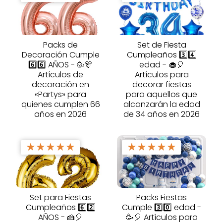
Packs de
Set de Fiesta
Decoración Cumple
Cumpleaños 3️⃣4️⃣
6️⃣6️⃣ AÑOS - 🥳🎊
edad - 🧁🎈
Artículos de
Artículos para
decoración en
decorar fiestas
«Partys» para
para aquellos que
quienes cumplen 66
alcanzarán la edad
años en 2026
de 34 años en 2026
★
★
★
★
★
★
★
★
★
★
Set para Fiestas
Packs Fiestas
Cumpleaños 6️⃣2️⃣
Cumple 3️⃣0️⃣ edad -
AÑOS - 🍰🎈
🥳🎈 Artículos para