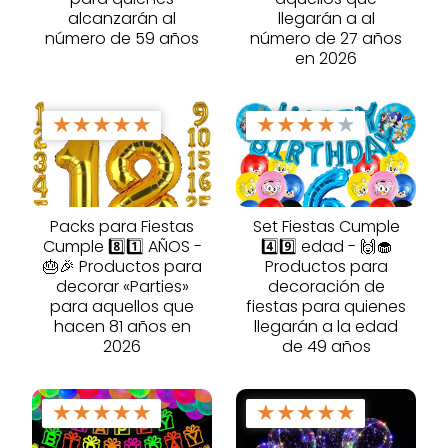
alcanzarán al
llegarán a al
número de 59 años
número de 27 años
en 2026
★
★
★
★
★
★
★
★
★
★
Packs para Fiestas
Set Fiestas Cumple
Cumple 8️⃣1️⃣ AÑOS -
4️⃣9️⃣ edad - 🙌🧁
🎂🎉 Productos para
Productos para
decorar «Parties»
decoración de
para aquellos que
fiestas para quienes
hacen 81 años en
llegarán a la edad
2026
de 49 años
★
★
★
★
★
★
★
★
★
★