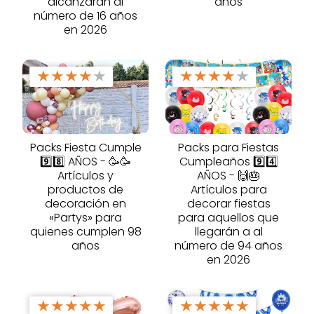
alcanzarán al
años
número de 16 años
en 2026
★
★
★
★
★
★
★
★
★
★
Packs Fiesta Cumple
Packs para Fiestas
9️⃣8️⃣ AÑOS - 🥳🥳
Cumpleaños 9️⃣4️⃣
Artículos y
AÑOS - 🙌🎂
productos de
Artículos para
decoración en
decorar fiestas
«Partys» para
para aquellos que
quienes cumplen 98
llegarán a al
años
número de 94 años
en 2026
★
★
★
★
★
★
★
★
★
★