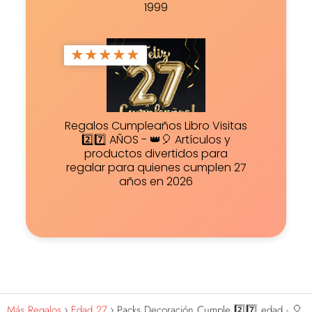
1999
★
★
★
★
★
Regalos Cumpleaños Libro Visitas
2️⃣7️⃣ AÑOS - 👑🎈 Artículos y
productos divertidos para
regalar para quienes cumplen 27
años en 2026
Más Regalos
Edad 27
Packs Decoración Cumple 2️⃣7️⃣ edad - 🎈