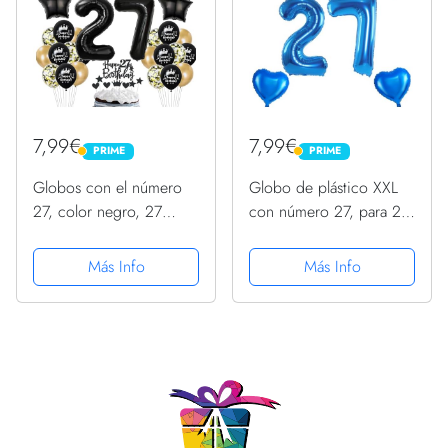
7,99€
7,99€
PRIME
PRIME
PRIME
PRIME
Globos con el número
Globo de plástico XXL
27, color negro, 27
con número 27, para 27
cumpleaños, decoración
cumpleaños, globos con
para el 27 cumpleaños
número 27, globos
Más Info
Más Info
de mujer, color negro y
azules con número 27,
dorado, globos 27 +
globos con número 27,
guirnalda
globos azules de 100
cm,...