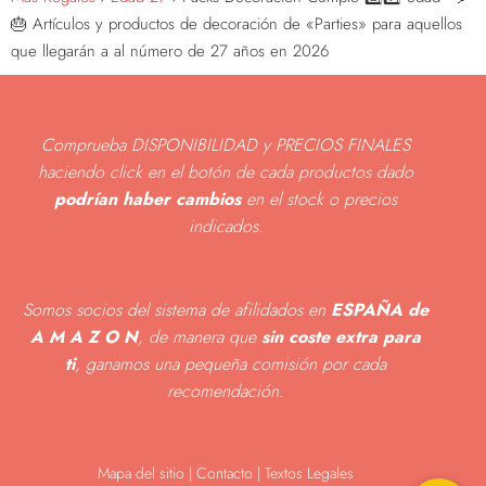
🎂 Artículos y productos de decoración de «Parties» para aquellos
que llegarán a al número de 27 años en 2026
Comprueba DISPONIBILIDAD y PRECIOS FINALES
haciendo click en el botón de cada productos dado
podrían haber cambios
en el stock o precios
indicados
.
Somos socios del sistema de afilidados en
ESPAÑA de
A M A Z O N
, de manera que
sin coste extra para
ti
, ganamos una pequeña comisión por cada
recomendación.
Mapa del sitio
|
Contacto | Textos Legales