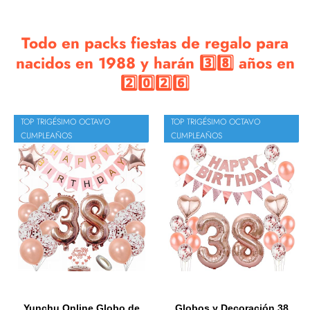
Todo en packs fiestas de regalo para
nacidos en 1988 y harán 3️⃣8️⃣ años en
2️⃣0️⃣2️⃣6️⃣
TOP TRIGÉSIMO OCTAVO
TOP TRIGÉSIMO OCTAVO
CUMPLEAÑOS
CUMPLEAÑOS
Yunchu Online Globo de
Globos y Decoración 38