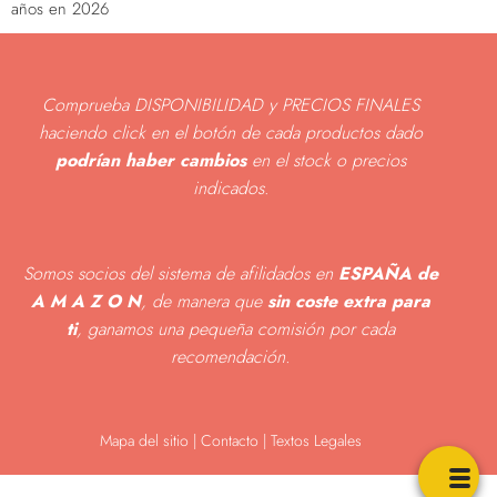
años en 2026
Comprueba DISPONIBILIDAD y PRECIOS FINALES
haciendo click en el botón de cada productos dado
podrían haber cambios
en el stock o precios
indicados
.
Somos socios del sistema de afilidados en
ESPAÑA de
A M A Z O N
, de manera que
sin coste extra para
ti
, ganamos una pequeña comisión por cada
recomendación.
Mapa del sitio
|
Contacto | Textos Legales