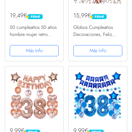
19,49€
15,99€
PRIME
PRIME
PRIME
PRIME
50 cumpleaños 50 años
Globos Cumpleaños
hombre mujer retro
Decoraciones, Feliz
vintage 1972 regalo
Cumpleaños
Camiseta
Decoración,
Más Info
Más Info
Decoraciones de
Cumpleaños Oro Rosa,
Fiesta Cumpleaños
Globos de Confeti Látex
para Niña...
9,99€
9,99€
PRIME
PRIME