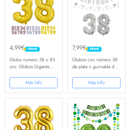
4,99€
7,99€
PRIME
PRIME
PRIME
PRIME
Globo numero 38 o 83
Globos con número 38
oro. Globos Gigante
de plata + guirnalda de
números 3 8 fiestas
feliz cumpleaños +
cumpleaños decoración
pancarta globo de papel
Más Info
Más Info
fiesta aniversario boda
de aluminio 38
tamaño grande 70 cm
cumpleaños decoración
con accesorio para inflar
mujer hombre globos 38
aire...