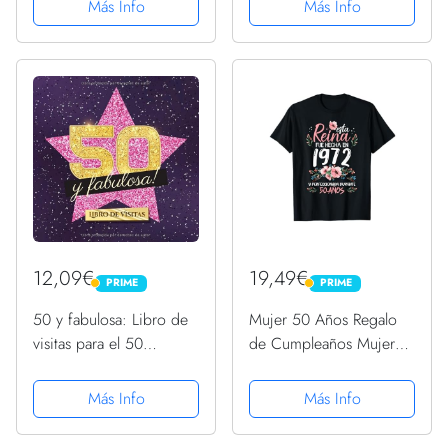
Más Info
Más Info
50 Aniversario Globos
Feliz cumpleaños Cortina
de Látex y Globos De
de Globos Azul Turquesa
Confeti Oro, 50
y Plateado para Verde...
Aniversario Bodas...
12,09€
19,49€
PRIME
PRIME
PRIME
PRIME
50 y fabulosa: Libro de
Mujer 50 Años Regalo
visitas para el 50
de Cumpleaños Mujer
cumpleaños - Regalo
Hecha En 1972 50 Años
original para mujer 50
Camiseta
Más Info
Más Info
años - Decoración de
fiesta - Hollywood - Libro