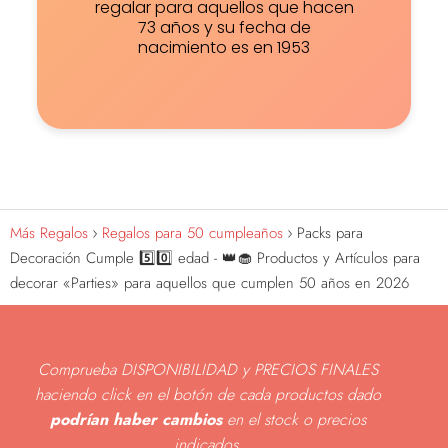
regalar para aquellos que hacen
73 años y su fecha de
nacimiento es en 1953
Más Regalos
Regalos para 50 cumpleaños
Packs para
Decoración Cumple 5️⃣0️⃣ edad - 👑🧁 Productos y Artículos para
decorar «Parties» para aquellos que cumplen 50 años en 2026
Comprueba DISPONIBILIDAD y PRECIOS FINALES
haciendo click en el botón de cada productos dado
podrían haber cambios
en el stock o precios
indicados
.