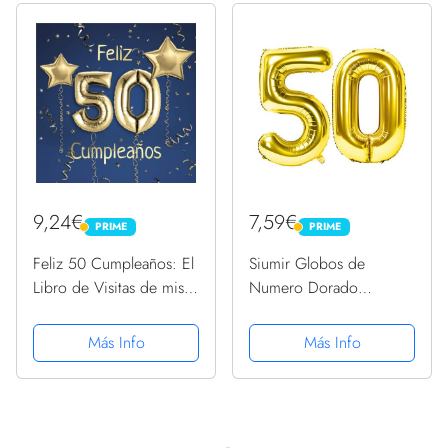
de firmas para...
9,24€
7,59€
PRIME
PRIME
PRIME
PRIME
Feliz 50 Cumpleaños: El
Siumir Globos de
Libro de Visitas de mis
Numero Dorado
50 años para Fiesta de
Número 50 Grande
Cumpleaños - 21x21cm -
Globos de Cumpleaños
Más Info
Más Info
100 Páginas para
Papel de Aluminio
Felicitaciones, Saludos,
Globos Decoración de
Fotos y ... - Tema:...
Fiestas de Cumpleaños