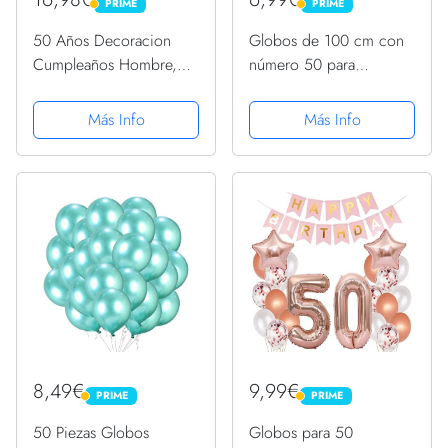
PRIME
PRIME
PRIME
PRIME
50 Años Decoracion
Globos de 100 cm con
Cumpleaños Hombre,50
número 50 para
Decoraciones Fiesta
cumpleaños y niñas,
Azul Plata Globos
color oro rosa + 4
Más Info
Más Info
Cumpleaños 50er.con
globos de aluminio con
Pancarta Feliz para
números 50, globos de
Hombres y Mujeres
helio de color oro rosa
Adultos Dfiesta de...
para 50...
8,49€
9,99€
PRIME
PRIME
PRIME
PRIME
50 Piezas Globos
Globos para 50