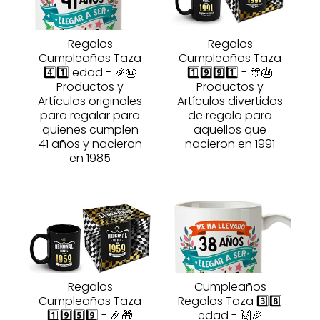
Regalos
Regalos
Cumpleaños Taza
Cumpleaños Taza
4️⃣1️⃣ edad - 🎉🎂
1️⃣9️⃣9️⃣1️⃣ - 🎊🎂
Productos y
Productos y
Artículos originales
Artículos divertidos
para regalar para
de regalo para
quienes cumplen
aquellos que
41 años y nacieron
nacieron en 1991
en 1985
Regalos
Cumpleaños
Cumpleaños Taza
Regalos Taza 3️⃣8️⃣
1️⃣9️⃣5️⃣9️⃣ - 🎉🎁
edad - 🙌🎉