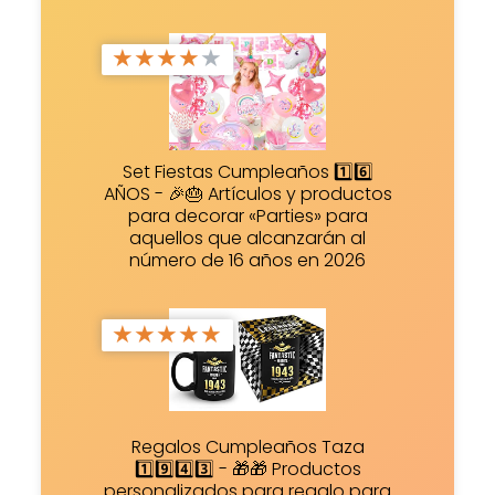
★
★
★
★
★
Set Fiestas Cumpleaños 1️⃣6️⃣
AÑOS - 🎉🎂 Artículos y productos
para decorar «Parties» para
aquellos que alcanzarán al
número de 16 años en 2026
★
★
★
★
★
Regalos Cumpleaños Taza
1️⃣9️⃣4️⃣3️⃣ - 🎁🎁 Productos
personalizados para regalo para